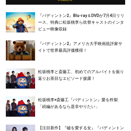
『パディントン2』Blu-ray＆DVDが7月4日リリ
ース、特典に松坂桃李ら吹替キャストのインタ
ビュー映像収録
『パディントン2』アメリカ大手映画批評家サ
イトで世界最高評価獲得！
松坂桃李と斎藤工、初めてのアルバイトを振り
返りお茶目なエピソード披露！
松坂桃李×斎藤工『パディントン』愛を炸裂
「続編があるなら是非やりたい」
【注目新作】『嘘を愛する女』『パディントン