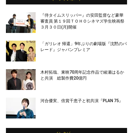
『侍タイムスリッパー』の安田監督など豪華
審査員 第１９回ＴＯＨＯシネマズ学生映画祭
３月３０日(月)開催
「ガリレオ 帰還」9年ぶりの劇場版『沈黙のパ
レード』ジャパンプレミア
木村拓哉、東映70周年記念作品で綾瀬はるか
と共演 総製作費20億円
河合優実、倍賞千恵子と初共演『PLAN 75』