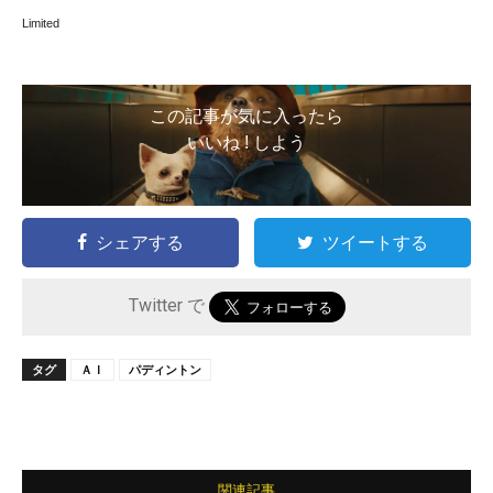
Limited
この記事が気に入ったら
いいね ! しよう
シェアする
ツイートする
Twitter で
タグ
ＡＩ
パディントン
関連記事