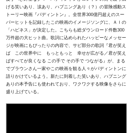
げる笑いあり、涙あり、ハプニングあり（？）の冒険感動ス
トーリー映画『パディントン』。全世界300億円超えのスー
パーヒットを記録したこの映画のイメージソングに、ＡＩの
「ハピネス」が決定した。こちらも総ダウンロード件数300
万件超の大ヒット曲。歌詞に込められたハッピーなメッセー
ジが映画にもぴったりの内容で、サビ部分の歌詞『君が笑え
ば この世界中に もっともっと 幸せが広がる／君が笑え
ばすべてが良くなる この手で その手で つながる』が、まる
でブラウンさん一家やこの映画を観る人々がパディントンに
語りかけているよう。新たに到着した笑いあり、ハプニング
ありの本予告にも使われており、ワクワクする映像をさらに
盛り上げている。