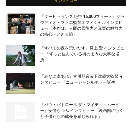
インタビュー
『タービュランス 絶空 16,000フィート』クラ
ウディオ・ファエ監督オフィシャルインタビ
ュー「本作は、人間の回復力と真実の解放力
の核心へと迫る旅」
『すべての夜を思いだす』見上 愛 インタビュ
ー 「ずっと住んでいる街のような大事な場
所」
『みなに幸あれ』古川琴音＆下津優太監督 イ
ンタビュー 「ニュージャンルホラー誕生」
『パウ・パトロール ザ・マイティ・ムービ
ー』安倍なつみ インタビュー「映画館に行く
と子供たちの成長を感じられる」