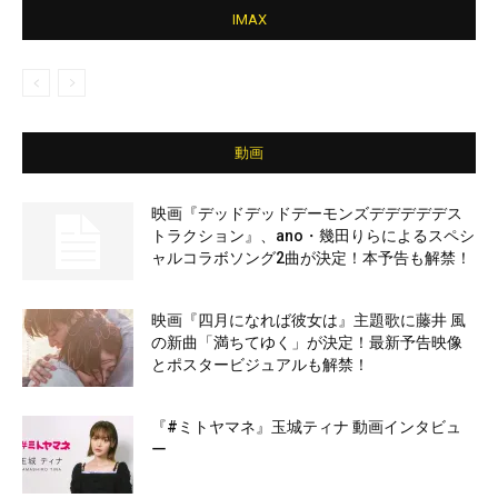
IMAX
動画
映画『デッドデッドデーモンズデデデデデス
トラクション』、ano・幾田りらによるスペシ
ャルコラボソング2曲が決定！本予告も解禁！
映画『四月になれば彼女は』主題歌に藤井 風
の新曲「満ちてゆく」が決定！最新予告映像
とポスタービジュアルも解禁！
『#ミトヤマネ』玉城ティナ 動画インタビュ
ー