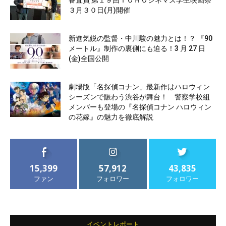
審査員 第１９回ＴＯＨＯシネマズ学生映画祭
３月３０日(月)開催
新進気鋭の監督・中川駿の魅力とは！？ 『90
メートル』制作の裏側にも迫る！3 月 27 日
(金)全国公開
劇場版「名探偵コナン」最新作はハロウィン
シーズンで賑わう渋谷が舞台！ 警察学校組
メンバーも登場の『名探偵コナン ハロウィン
の花嫁』の魅力を徹底解説
15,399
57,912
43,835
ファン
フォロワー
フォロワー
イベントレポート