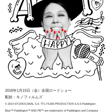
2016年1月15日（金）全国ロードショー
配給：キノフィルムズ
© 2014 STUDIOCANAL S.A. TF1 FILMS PRODUCTION S.A.S Paddington
Bear™,Paddington™ AND PB™ are trademarks of Paddington and Company