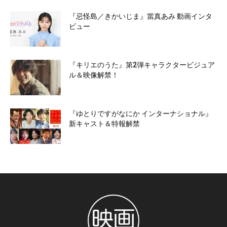
『忌怪島／きかいじま』當真あみ 動画インタ
ビュー
『キリエのうた』第2弾キャラクタービジュア
ル＆映像解禁！
『ゆとりですがなにか インターナショナル』
新キャスト＆特報解禁