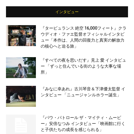
インタビュー
『タービュランス 絶空 16,000フィート』クラ
ウディオ・ファエ監督オフィシャルインタビ
ュー「本作は、人間の回復力と真実の解放力
の核心へと迫る旅」
『すべての夜を思いだす』見上 愛 インタビュ
ー 「ずっと住んでいる街のような大事な場
所」
『みなに幸あれ』古川琴音＆下津優太監督 イ
ンタビュー 「ニュージャンルホラー誕生」
『パウ・パトロール ザ・マイティ・ムービ
ー』安倍なつみ インタビュー「映画館に行く
と子供たちの成長を感じられる」