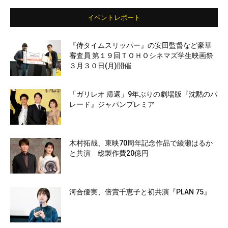
イベントレポート
『侍タイムスリッパー』の安田監督など豪華
審査員 第１９回ＴＯＨＯシネマズ学生映画祭
３月３０日(月)開催
「ガリレオ 帰還」9年ぶりの劇場版『沈黙のパ
レード』ジャパンプレミア
木村拓哉、東映70周年記念作品で綾瀬はるか
と共演 総製作費20億円
河合優実、倍賞千恵子と初共演『PLAN 75』