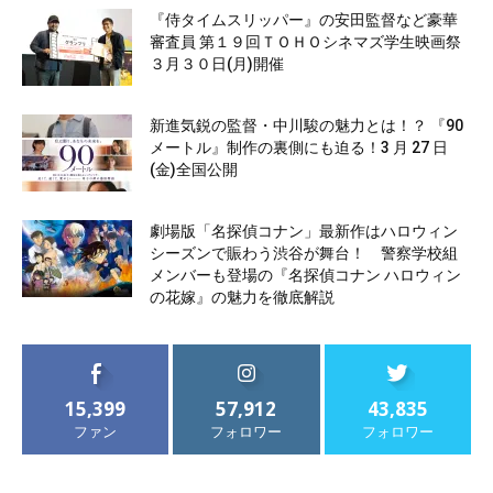
『侍タイムスリッパー』の安田監督など豪華
審査員 第１９回ＴＯＨＯシネマズ学生映画祭
３月３０日(月)開催
新進気鋭の監督・中川駿の魅力とは！？ 『90
メートル』制作の裏側にも迫る！3 月 27 日
(金)全国公開
劇場版「名探偵コナン」最新作はハロウィン
シーズンで賑わう渋谷が舞台！ 警察学校組
メンバーも登場の『名探偵コナン ハロウィン
の花嫁』の魅力を徹底解説
15,399
57,912
43,835
ファン
フォロワー
フォロワー