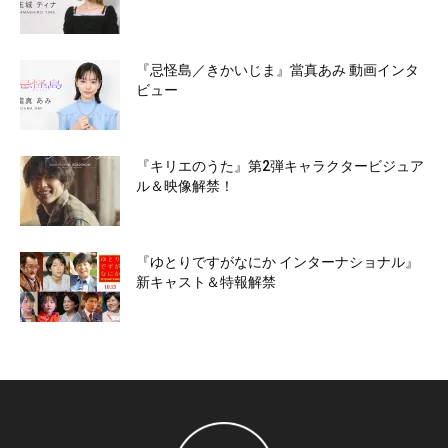
『忌怪島／きかいじま』當真あみ 動画インタ
ビュー
『キリエのうた』第2弾キャラクタービジュア
ル＆映像解禁！
『ゆとりですがなにか インターナショナル』
新キャスト＆特報解禁