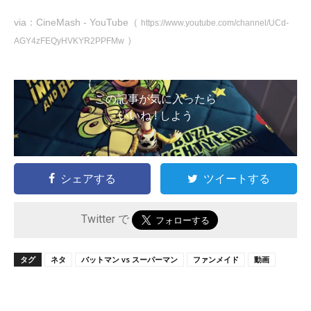
via：CineMash - YouTube（
https://www.youtube.com/channel/UCd-
）
AGY4zFEQyHVKYR2PPFMw
この記事が気に入ったら
いいね ! しよう
シェアする
ツイートする
Twitter で
タグ
ネタ
バットマン vs スーパーマン
ファンメイド
動画