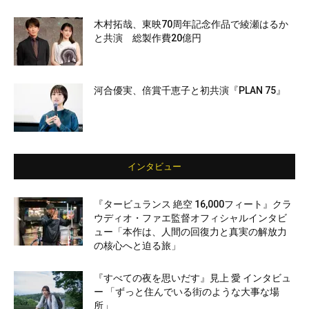
木村拓哉、東映70周年記念作品で綾瀬はるか
と共演 総製作費20億円
河合優実、倍賞千恵子と初共演『PLAN 75』
インタビュー
『タービュランス 絶空 16,000フィート』クラ
ウディオ・ファエ監督オフィシャルインタビ
ュー「本作は、人間の回復力と真実の解放力
の核心へと迫る旅」
『すべての夜を思いだす』見上 愛 インタビュ
ー 「ずっと住んでいる街のような大事な場
所」