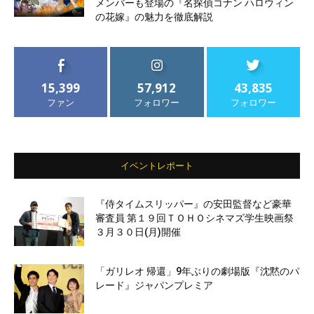
メンバーも登場の『名探偵コナン ハロウィン
の花嫁』の魅力を徹底解説
15,399
57,912
43,835
ファン
フォロワー
フォロワー
イベントレポート
『侍タイムスリッパー』の安田監督など豪華
審査員 第１９回ＴＯＨＯシネマズ学生映画祭
３月３０日(月)開催
「ガリレオ 帰還」9年ぶりの劇場版『沈黙のパ
レード』ジャパンプレミア