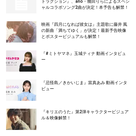
トラクション』、ano・幾田りらによるスペシ
ャルコラボソング2曲が決定！本予告も解禁！
映画『四月になれば彼女は』主題歌に藤井 風
の新曲「満ちてゆく」が決定！最新予告映像
とポスタービジュアルも解禁！
『#ミトヤマネ』玉城ティナ 動画インタビュ
ー
『忌怪島／きかいじま』當真あみ 動画インタ
ビュー
『キリエのうた』第2弾キャラクタービジュア
ル＆映像解禁！