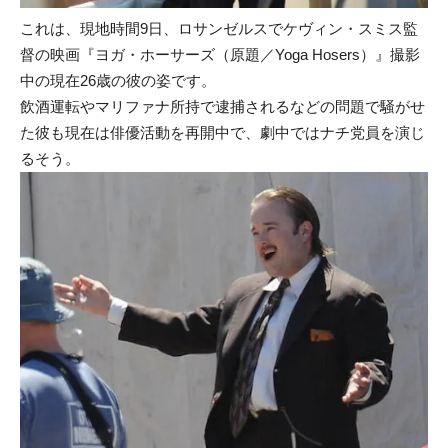
これは、現地時間9日、ロサンゼルスでケヴィン・スミス監
督の映画『ヨガ・ホーサーズ（原題／Yoga Hosers）』撮影
中の現在26歳の彼の姿です。
飲酒運転やマリファナ所持で逮捕されるなどの問題で騒がせ
た彼も現在は俳優活動を再開中で、劇中ではナチ党員を演じ
るそう。