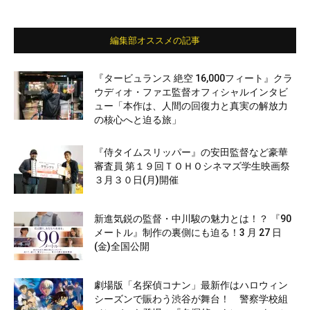
編集部オススメの記事
『タービュランス 絶空 16,000フィート』クラ
ウディオ・ファエ監督オフィシャルインタビ
ュー「本作は、人間の回復力と真実の解放力
の核心へと迫る旅」
『侍タイムスリッパー』の安田監督など豪華
審査員 第１９回ＴＯＨＯシネマズ学生映画祭
３月３０日(月)開催
新進気鋭の監督・中川駿の魅力とは！？ 『90
メートル』制作の裏側にも迫る！3 月 27 日
(金)全国公開
劇場版「名探偵コナン」最新作はハロウィン
シーズンで賑わう渋谷が舞台！ 警察学校組