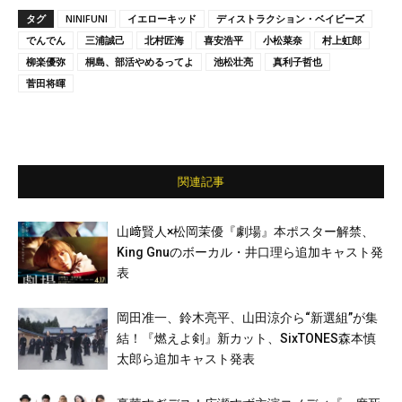
タグ
NINIFUNI
イエローキッド
ディストラクション・ベイビーズ
でんでん
三浦誠己
北村匠海
喜安浩平
小松菜奈
村上虹郎
柳楽優弥
桐島、部活やめるってよ
池松壮亮
真利子哲也
菅田将暉
関連記事
山﨑賢人×松岡茉優『劇場』本ポスター解禁、
King Gnuのボーカル・井口理ら追加キャスト発
表
岡田准一、鈴木亮平、山田涼介ら“新選組”が集
結！『燃えよ剣』新カット、SixTONES森本慎
太郎ら追加キャスト発表