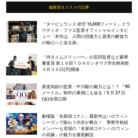
編集部オススメの記事
『タービュランス 絶空 16,000フィート』クラ
ウディオ・ファエ監督オフィシャルインタビ
ュー「本作は、人間の回復力と真実の解放力
の核心へと迫る旅」
『侍タイムスリッパー』の安田監督など豪華
審査員 第１９回ＴＯＨＯシネマズ学生映画祭
３月３０日(月)開催
新進気鋭の監督・中川駿の魅力とは！？ 『90
メートル』制作の裏側にも迫る！3 月 27 日
(金)全国公開
劇場版「名探偵コナン」最新作はハロウィン
シーズンで賑わう渋谷が舞台！ 警察学校組
メンバーも登場の『名探偵コナン ハロウィン
の花嫁』の魅力を徹底解説