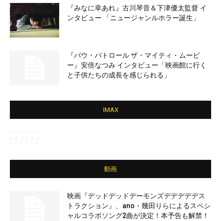
『みなに幸あれ』古川琴音＆下津優太監督 イ
ンタビュー 「ニュージャンルホラー誕生」
『パウ・パトロール ザ・マイティ・ムービ
ー』安倍なつみ インタビュー「映画館に行く
と子供たちの成長を感じられる」
IMAX
動画
映画『デッドデッドデーモンズデデデデデス
トラクション』、ano・幾田りらによるスペシ
ャルコラボソング2曲が決定！本予告も解禁！