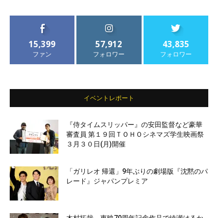
15,399
57,912
43,835
ファン
フォロワー
フォロワー
イベントレポート
『侍タイムスリッパー』の安田監督など豪華
審査員 第１９回ＴＯＨＯシネマズ学生映画祭
３月３０日(月)開催
「ガリレオ 帰還」9年ぶりの劇場版『沈黙のパ
レード』ジャパンプレミア