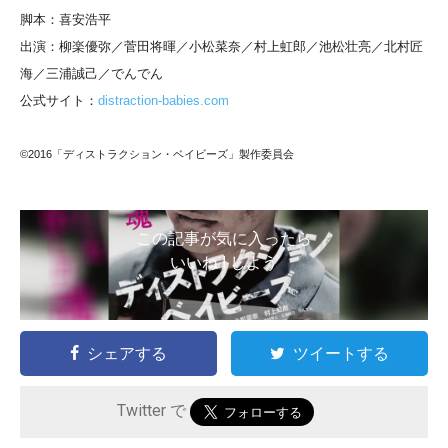
脚本：喜安浩平
出演：柳楽優弥／菅田将暉／小松菜奈／村上虹郎／池松壮亮／北村匠
海／三浦誠己／でんでん
公式サイト：
distraction-babies.com
©2016「ディストラクション・ベイビーズ」製作委員会
この記事が気に入ったら
いいね ! しよう
シェアする
ツイートする
Twitter で