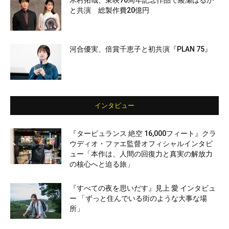
木村拓哉、東映70周年記念作品で綾瀬はるか
と共演 総製作費20億円
河合優実、倍賞千恵子と初共演『PLAN 75』
インタビュー
『タービュランス 絶空 16,000フィート』クラ
ウディオ・ファエ監督オフィシャルインタビ
ュー「本作は、人間の回復力と真実の解放力
の核心へと迫る旅」
『すべての夜を思いだす』見上 愛 インタビュ
ー 「ずっと住んでいる街のような大事な場
所」