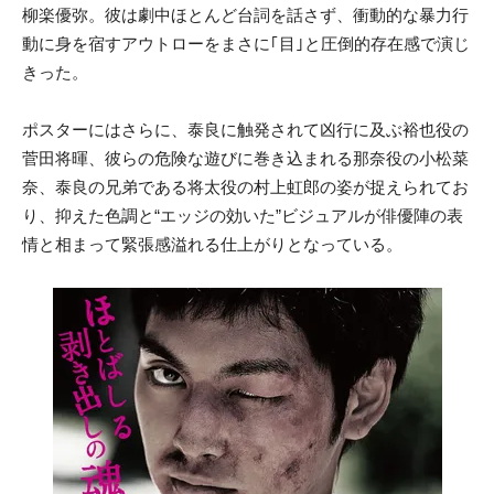
柳楽優弥。彼は劇中ほとんど台詞を話さず、衝動的な暴力行
動に身を宿すアウトローをまさに｢目｣と圧倒的存在感で演じ
きった。
ポスターにはさらに、泰良に触発されて凶行に及ぶ裕也役の
菅田将暉、彼らの危険な遊びに巻き込まれる那奈役の小松菜
奈、泰良の兄弟である将太役の村上虹郎の姿が捉えられてお
り、抑えた色調と“エッジの効いた”ビジュアルが俳優陣の表
情と相まって緊張感溢れる仕上がりとなっている。