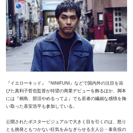
『イエローキッド』『NINIFUNI』などで国内外の注目を浴
びた真利子哲也監督が待望の商業デビューを飾るほか、脚本
には『桐島、部活やめるってよ』でも若者の繊細な感情を掬
い取った喜安浩平も参加している。
公開されたポスタービジュアルで大きく目を引くのは、怒り
とも挑発ともつかない狂気をみなぎらせる主人公・泰良役の