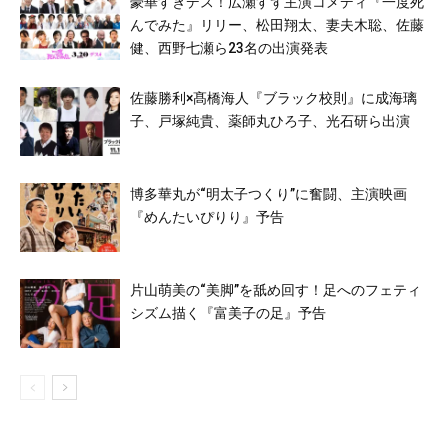
豪華すぎデス！広瀬すず主演コメディ『一度死
んでみた』リリー、松田翔太、妻夫木聡、佐藤
健、西野七瀬ら23名の出演発表
佐藤勝利×髙橋海人『ブラック校則』に成海璃
子、戸塚純貴、薬師丸ひろ子、光石研ら出演
博多華丸が“明太子つくり”に奮闘、主演映画
『めんたいぴりり』予告
片山萌美の“美脚”を舐め回す！足へのフェティ
シズム描く『富美子の足』予告