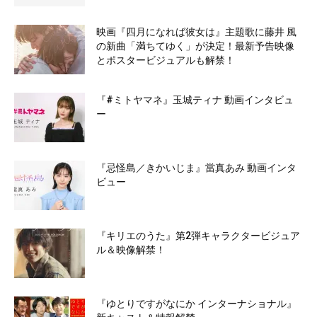
映画『四月になれば彼女は』主題歌に藤井 風
の新曲「満ちてゆく」が決定！最新予告映像
とポスタービジュアルも解禁！
『#ミトヤマネ』玉城ティナ 動画インタビュ
ー
『忌怪島／きかいじま』當真あみ 動画インタ
ビュー
『キリエのうた』第2弾キャラクタービジュア
ル＆映像解禁！
『ゆとりですがなにか インターナショナル』