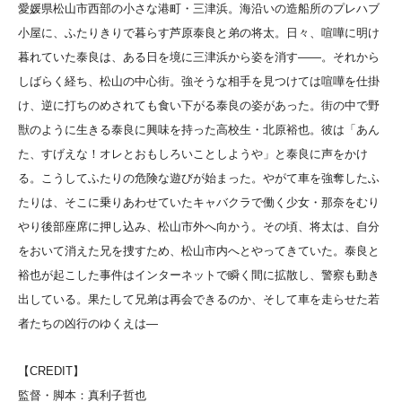
愛媛県松山市西部の小さな港町・三津浜。海沿いの造船所のプレハブ
小屋に、ふたりきりで暮らす芦原泰良と弟の将太。日々、喧嘩に明け
暮れていた泰良は、ある日を境に三津浜から姿を消す――。それから
しばらく経ち、松山の中心街。強そうな相手を見つけては喧嘩を仕掛
け、逆に打ちのめされても食い下がる泰良の姿があった。街の中で野
獣のように生きる泰良に興味を持った高校生・北原裕也。彼は「あん
た、すげえな！オレとおもしろいことしようや」と泰良に声をかけ
る。こうしてふたりの危険な遊びが始まった。やがて車を強奪したふ
たりは、そこに乗りあわせていたキャバクラで働く少女・那奈をむり
やり後部座席に押し込み、松山市外へ向かう。その頃、将太は、自分
をおいて消えた兄を捜すため、松山市内へとやってきていた。泰良と
裕也が起こした事件はインターネットで瞬く間に拡散し、警察も動き
出している。果たして兄弟は再会できるのか、そして車を走らせた若
者たちの凶行のゆくえは―
【CREDIT】
監督・脚本：真利子哲也