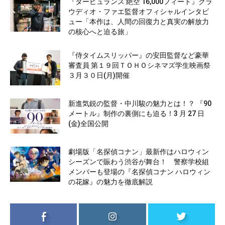
『タービュランス 絶空 16,000フィート』クラ
ウディオ・ファエ監督オフィシャルインタビ
ュー「本作は、人間の回復力と真実の解放力
の核心へと迫る旅」
『侍タイムスリッパー』の安田監督など豪華
審査員 第１９回ＴＯＨＯシネマズ学生映画祭
３月３０日(月)開催
新進気鋭の監督・中川駿の魅力とは！？ 『90
メートル』制作の裏側にも迫る！3 月 27 日
(金)全国公開
劇場版「名探偵コナン」最新作はハロウィン
シーズンで賑わう渋谷が舞台！ 警察学校組
メンバーも登場の『名探偵コナン ハロウィン
の花嫁』の魅力を徹底解説