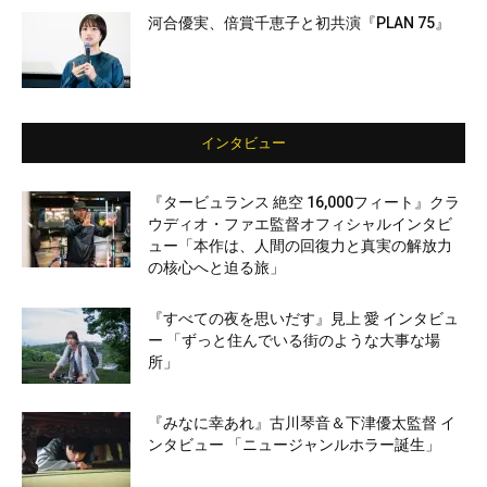
河合優実、倍賞千恵子と初共演『PLAN 75』
インタビュー
『タービュランス 絶空 16,000フィート』クラ
ウディオ・ファエ監督オフィシャルインタビ
ュー「本作は、人間の回復力と真実の解放力
の核心へと迫る旅」
『すべての夜を思いだす』見上 愛 インタビュ
ー 「ずっと住んでいる街のような大事な場
所」
『みなに幸あれ』古川琴音＆下津優太監督 イ
ンタビュー 「ニュージャンルホラー誕生」