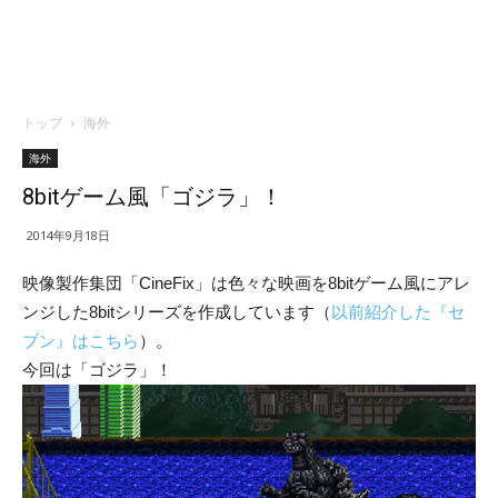
トップ
海外
海外
8bitゲーム風「ゴジラ」！
2014年9月18日
映像製作集団「CineFix」は色々な映画を8bitゲーム風にアレ
ンジした8bitシリーズを作成しています（
以前紹介した『セ
ブン』はこちら
）。
今回は「ゴジラ」！