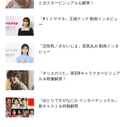
とポスタービジュアルも解禁！
『#ミトヤマネ』玉城ティナ 動画インタビュ
ー
『忌怪島／きかいじま』當真あみ 動画インタ
ビュー
『キリエのうた』第2弾キャラクタービジュア
ル＆映像解禁！
『ゆとりですがなにか インターナショナル』
新キャスト＆特報解禁