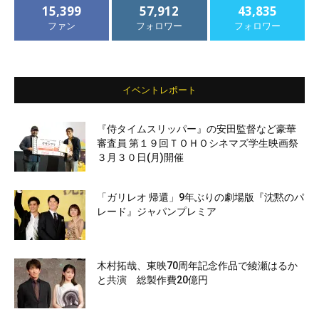
15,399
57,912
43,835
ファン
フォロワー
フォロワー
イベントレポート
『侍タイムスリッパー』の安田監督など豪華
審査員 第１９回ＴＯＨＯシネマズ学生映画祭
３月３０日(月)開催
「ガリレオ 帰還」9年ぶりの劇場版『沈黙のパ
レード』ジャパンプレミア
木村拓哉、東映70周年記念作品で綾瀬はるか
と共演 総製作費20億円