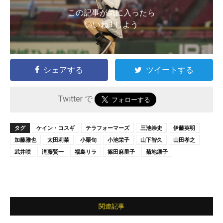
この記事が気に入ったら
いいね ! しよう
シェアする
ツイートする
Twitter で
タグ
ケイン・コスギ
テラフォーマーズ
三池崇史
伊藤英明
加藤雅也
太田莉菜
小栗旬
小池栄子
山下智久
山田孝之
武井咲
滝藤賢一
福島リラ
篠田麻里子
菊地凛子
関連記事