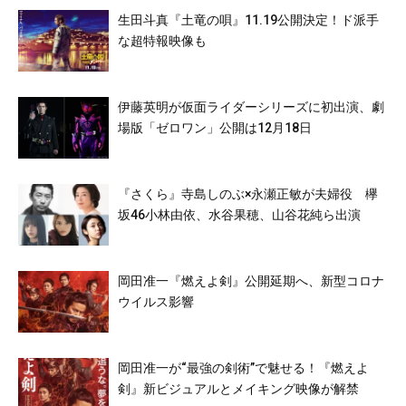
生田斗真『土竜の唄』11.19公開決定！ド派手
な超特報映像も
伊藤英明が仮面ライダーシリーズに初出演、劇
場版「ゼロワン」公開は12月18日
『さくら』寺島しのぶ×永瀬正敏が夫婦役 欅
坂46小林由依、水谷果穂、山谷花純ら出演
岡田准一『燃えよ剣』公開延期へ、新型コロナ
ウイルス影響
岡田准一が“最強の剣術”で魅せる！『燃えよ
剣』新ビジュアルとメイキング映像が解禁