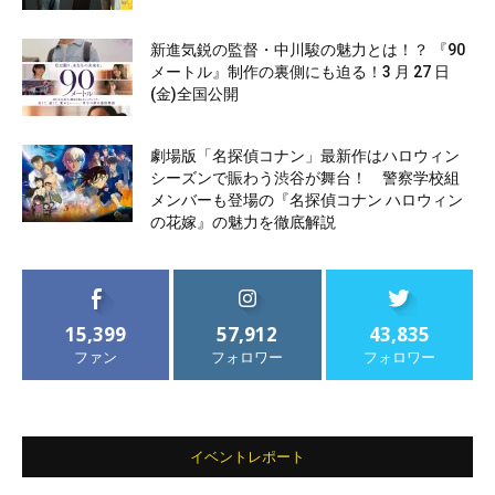
新進気鋭の監督・中川駿の魅力とは！？ 『90
メートル』制作の裏側にも迫る！3 月 27 日
(金)全国公開
劇場版「名探偵コナン」最新作はハロウィン
シーズンで賑わう渋谷が舞台！ 警察学校組
メンバーも登場の『名探偵コナン ハロウィン
の花嫁』の魅力を徹底解説
15,399
57,912
43,835
ファン
フォロワー
フォロワー
イベントレポート