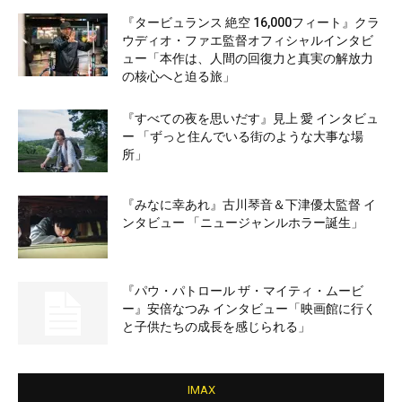
『タービュランス 絶空 16,000フィート』クラ
ウディオ・ファエ監督オフィシャルインタビ
ュー「本作は、人間の回復力と真実の解放力
の核心へと迫る旅」
『すべての夜を思いだす』見上 愛 インタビュ
ー 「ずっと住んでいる街のような大事な場
所」
『みなに幸あれ』古川琴音＆下津優太監督 イ
ンタビュー 「ニュージャンルホラー誕生」
『パウ・パトロール ザ・マイティ・ムービ
ー』安倍なつみ インタビュー「映画館に行く
と子供たちの成長を感じられる」
IMAX