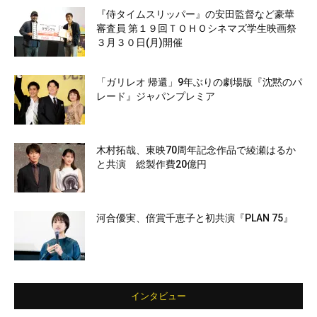
『侍タイムスリッパー』の安田監督など豪華
審査員 第１９回ＴＯＨＯシネマズ学生映画祭
３月３０日(月)開催
「ガリレオ 帰還」9年ぶりの劇場版『沈黙のパ
レード』ジャパンプレミア
木村拓哉、東映70周年記念作品で綾瀬はるか
と共演 総製作費20億円
河合優実、倍賞千恵子と初共演『PLAN 75』
インタビュー