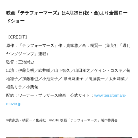
映画『テラフォーマーズ』は4月29日(祝・金)より全国ロー
ドショー
【CREDIT】
原作：「テラフォーマーズ」作：貴家悠／画：橘賢一（集英社「週刊
ヤングジャンプ」連載）
監督：三池崇史
出演：伊藤英明／武井咲／山下智久／山田孝之／ケイン・コスギ／菊
地凛子／加藤雅也／小池栄子／ 篠田麻里子 ／滝藤賢一／太田莉菜／
福島リラ／小栗旬
配給：ワーナー・ブラザース映画 公式サイト：
www.terraformars-
movie.jp
©貴家悠・橘賢一／集英社 ©2016 映画「テラフォーマーズ」製作委員会