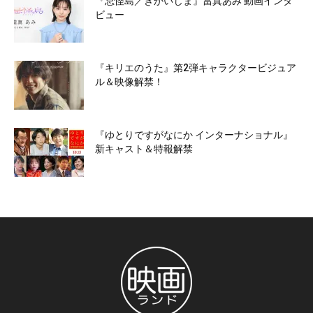
『忌怪島／きかいじま』當真あみ 動画インタ
ビュー
『キリエのうた』第2弾キャラクタービジュア
ル＆映像解禁！
『ゆとりですがなにか インターナショナル』
新キャスト＆特報解禁