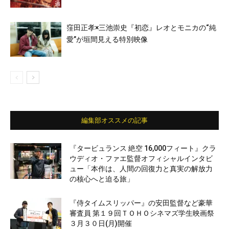
窪田正孝×三池崇史『初恋』レオとモニカの“純
愛”が垣間見える特別映像
編集部オススメの記事
『タービュランス 絶空 16,000フィート』クラ
ウディオ・ファエ監督オフィシャルインタビ
ュー「本作は、人間の回復力と真実の解放力
の核心へと迫る旅」
『侍タイムスリッパー』の安田監督など豪華
審査員 第１９回ＴＯＨＯシネマズ学生映画祭
３月３０日(月)開催