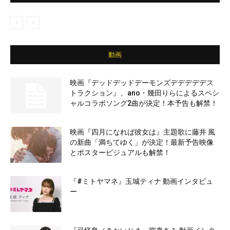
動画
映画『デッドデッドデーモンズデデデデデス
トラクション』、ano・幾田りらによるスペシ
ャルコラボソング2曲が決定！本予告も解禁！
映画『四月になれば彼女は』主題歌に藤井 風
の新曲「満ちてゆく」が決定！最新予告映像
とポスタービジュアルも解禁！
『#ミトヤマネ』玉城ティナ 動画インタビュ
ー