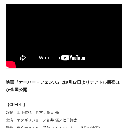
映画『オーバー・フェンス』は9月17日よりテアトル新宿ほ
か全国公開
【CREDIT】
監督：山下敦弘 脚本：高田 亮
出演：オダギリジョー／蒼井 優／松田翔太
配給：東京テアトル＋函館シネマアイリス（北海道地区）