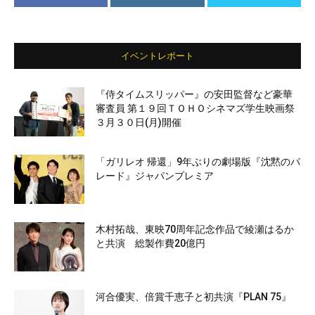
イベントレポート
『侍タイムスリッパー』の安田監督など豪華
審査員 第１９回ＴＯＨＯシネマズ学生映画祭
３月３０日(月)開催
「ガリレオ 帰還」9年ぶりの劇場版『沈黙のパ
レード』ジャパンプレミア
木村拓哉、東映70周年記念作品で綾瀬はるか
と共演 総製作費20億円
河合優実、倍賞千恵子と初共演『PLAN 75』