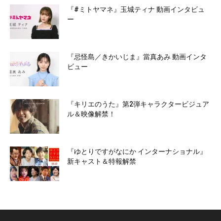
『#ミトヤマネ』玉城ティナ 動画インタビュ
ー
『忌怪島／きかいじま』當真あみ 動画インタ
ビュー
『キリエのうた』第2弾キャラクタービジュア
ル＆映像解禁！
『ゆとりですがなにか インターナショナル』
新キャスト＆特報解禁