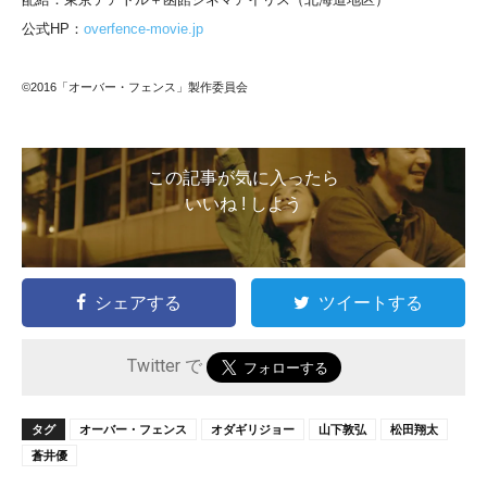
公式HP：
overfence-movie.jp
©2016「オーバー・フェンス」製作委員会
この記事が気に入ったら
いいね ! しよう
シェアする
ツイートする
Twitter で
タグ
オーバー・フェンス
オダギリジョー
山下敦弘
松田翔太
蒼井優