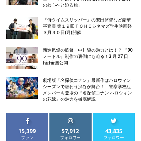
の核心へと迫る旅」
『侍タイムスリッパー』の安田監督など豪華
審査員 第１９回ＴＯＨＯシネマズ学生映画祭
３月３０日(月)開催
新進気鋭の監督・中川駿の魅力とは！？ 『90
メートル』制作の裏側にも迫る！3 月 27 日
(金)全国公開
劇場版「名探偵コナン」最新作はハロウィン
シーズンで賑わう渋谷が舞台！ 警察学校組
メンバーも登場の『名探偵コナン ハロウィン
の花嫁』の魅力を徹底解説
15,399
57,912
43,835
ファン
フォロワー
フォロワー