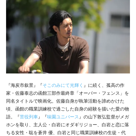
『海炭市叙景』『
そこのみにて光輝く
』に続く、孤高の作
家・佐藤泰志の函館三部作最終章「オーバー・フェンス」を
同名タイトルで映画化。佐藤自身が執筆活動を諦めかけた
頃、函館の職業訓練校で過ごした自身の経験を描いた愛の物
語。『
苦役列車
』『
味園ユニバース
』の山下敦弘監督がメガ
ホンを取り、主人公・白岩にオダギリジョー、白岩と恋に落
ちる女性・聡を蒼井 優、白岩と同じ職業訓練校の生徒・代