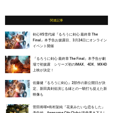
関連記事
剣心VS雪代縁『るろうに剣心 最終章 The
Final』本予告お披露目、3月24日にオンライン
イベント開催
『るろうに剣心 最終章 The Final』本予告が劇
場で初披露 シリーズ初のIMAX、4DX、MX4D
上映が決定！
佐藤健『るろうに剣心』2部作の新公開日が決
定、新田真剣佑演じる縁との一騎打ち捉えた新
映像も
菅田将暉×有村架純『花束みたいな恋をした』
予告編、Awesome City Clubが楽曲書き下ろし