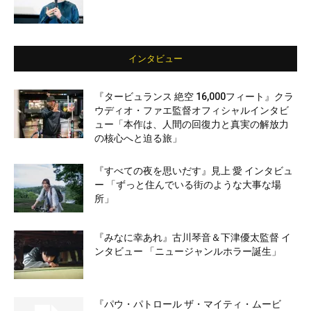
インタビュー
『タービュランス 絶空 16,000フィート』クラ
ウディオ・ファエ監督オフィシャルインタビ
ュー「本作は、人間の回復力と真実の解放力
の核心へと迫る旅」
『すべての夜を思いだす』見上 愛 インタビュ
ー 「ずっと住んでいる街のような大事な場
所」
『みなに幸あれ』古川琴音＆下津優太監督 イ
ンタビュー 「ニュージャンルホラー誕生」
『パウ・パトロール ザ・マイティ・ムービ