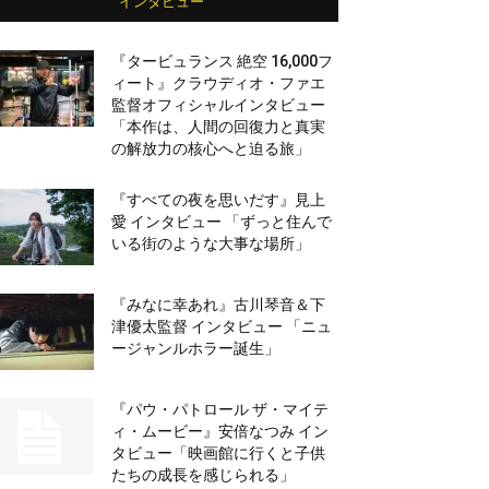
インタビュー
『タービュランス 絶空 16,000フ
ィート』クラウディオ・ファエ
監督オフィシャルインタビュー
「本作は、人間の回復力と真実
の解放力の核心へと迫る旅」
『すべての夜を思いだす』見上
愛 インタビュー 「ずっと住んで
いる街のような大事な場所」
『みなに幸あれ』古川琴音＆下
津優太監督 インタビュー 「ニュ
ージャンルホラー誕生」
『パウ・パトロール ザ・マイテ
ィ・ムービー』安倍なつみ イン
タビュー「映画館に行くと子供
たちの成長を感じられる」