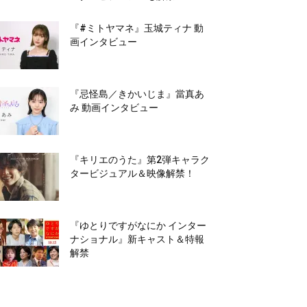
『#ミトヤマネ』玉城ティナ 動
画インタビュー
『忌怪島／きかいじま』當真あ
み 動画インタビュー
『キリエのうた』第2弾キャラク
タービジュアル＆映像解禁！
『ゆとりですがなにか インター
ナショナル』新キャスト＆特報
解禁