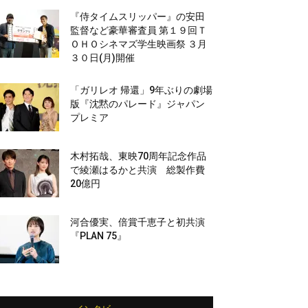
『侍タイムスリッパー』の安田
監督など豪華審査員 第１９回Ｔ
ＯＨＯシネマズ学生映画祭 ３月
３０日(月)開催
「ガリレオ 帰還」9年ぶりの劇場
版『沈黙のパレード』ジャパン
プレミア
木村拓哉、東映70周年記念作品
で綾瀬はるかと共演 総製作費
20億円
河合優実、倍賞千恵子と初共演
『PLAN 75』