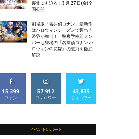
裏側にも迫る！3 月 27 日(金)全
国公開
劇場版「名探偵コナン」最新作
はハロウィンシーズンで賑わう
渋谷が舞台！ 警察学校組メン
バーも登場の『名探偵コナン ハ
ロウィンの花嫁』の魅力を徹底
解説
15,399
57,912
43,835
ファン
フォロワー
フォロワー
イベントレポート