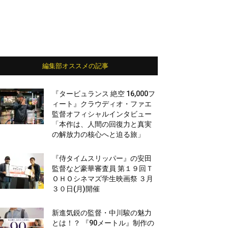
編集部オススメの記事
『タービュランス 絶空 16,000フ
ィート』クラウディオ・ファエ
監督オフィシャルインタビュー
「本作は、人間の回復力と真実
の解放力の核心へと迫る旅」
『侍タイムスリッパー』の安田
監督など豪華審査員 第１９回Ｔ
ＯＨＯシネマズ学生映画祭 ３月
３０日(月)開催
新進気鋭の監督・中川駿の魅力
とは！？ 『90メートル』制作の