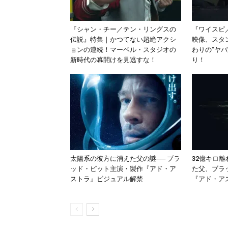
『シャン・チー／テン・リングスの
『ワイスピ
伝説』特集｜かつてない超絶アクシ
映像、スタ
ョンの連続！マーベル・スタジオの
わりの“ヤ
新時代の幕開けを見逃すな！
り！
太陽系の彼方に消えた父の謎── ブラ
32億キロ
ッド・ピット主演・製作『アド・ア
た父、ブラ
ストラ』ビジュアル解禁
『アド・アス