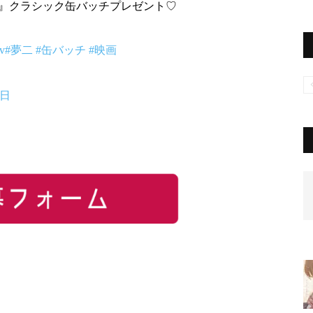
』クラシック缶バッチプレゼント♡
Gv
#夢二
#缶バッチ
#映画
9日