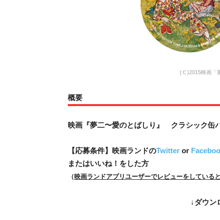
(Ｃ)2015映
概要
映画『夢二〜愛のとばしり』 クラシック缶バ
【応募条件】映画ランドの
Twitter
or
Facebo
またはいいね！をした方
（
映画ランドアプリユーザーでレビューをしていると
↓
ダウン