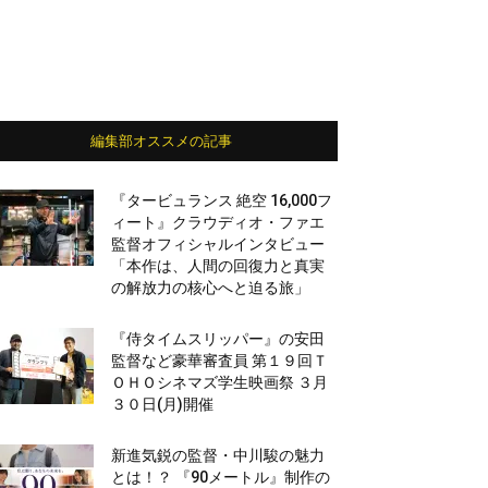
編集部オススメの記事
『タービュランス 絶空 16,000フ
ィート』クラウディオ・ファエ
監督オフィシャルインタビュー
「本作は、人間の回復力と真実
の解放力の核心へと迫る旅」
『侍タイムスリッパー』の安田
監督など豪華審査員 第１９回Ｔ
ＯＨＯシネマズ学生映画祭 ３月
３０日(月)開催
新進気鋭の監督・中川駿の魅力
とは！？ 『90メートル』制作の