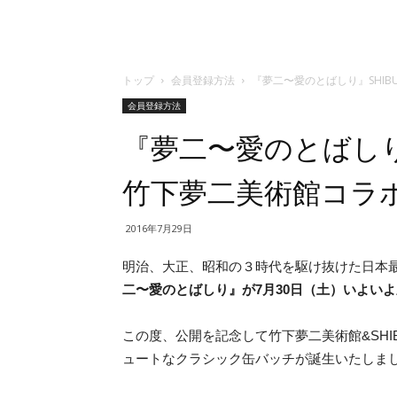
トップ
会員登録方法
『夢二〜愛のとばしり』SHIBU
会員登録方法
『夢二〜愛のとばしり』SH
竹下夢二美術館コラ
2016年7月29日
明治、大正、昭和の３時代を駆け抜けた日本
二〜愛のとばしり』が7月30日（土）いよい
この度、公開を記念して竹下夢二美術館&SHIBU
ュートなクラシック缶バッチが誕生いたしま