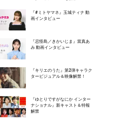
『#ミトヤマネ』玉城ティナ 動
画インタビュー
『忌怪島／きかいじま』當真あ
み 動画インタビュー
『キリエのうた』第2弾キャラク
タービジュアル＆映像解禁！
『ゆとりですがなにか インター
ナショナル』新キャスト＆特報
解禁