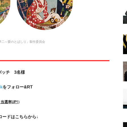
画「夢二～愛のとばしり」製作委員会
ッチ 3名様
ok
をフォロー&RT
当選率UP!
）
ロードはこちらから
↓