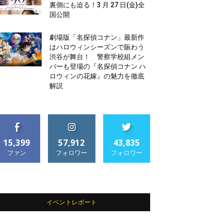
裏側にも迫る！3 月 27 日(金)全
国公開
劇場版「名探偵コナン」最新作
はハロウィンシーズンで賑わう
渋谷が舞台！ 警察学校組メン
バーも登場の『名探偵コナン ハ
ロウィンの花嫁』の魅力を徹底
解説
15,399
57,912
43,835
ファン
フォロワー
フォロワー
イベントレポート