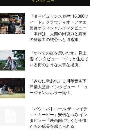
インタビュー
『タービュランス 絶空 16,000フ
ィート』クラウディオ・ファエ
監督オフィシャルインタビュー
「本作は、人間の回復力と真実
の解放力の核心へと迫る旅」
『すべての夜を思いだす』見上
愛 インタビュー 「ずっと住んで
いる街のような大事な場所」
『みなに幸あれ』古川琴音＆下
津優太監督 インタビュー 「ニュ
ージャンルホラー誕生」
『パウ・パトロール ザ・マイテ
ィ・ムービー』安倍なつみ イン
タビュー「映画館に行くと子供
たちの成長を感じられる」