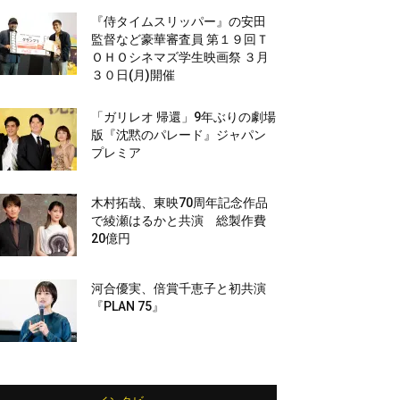
『侍タイムスリッパー』の安田
監督など豪華審査員 第１９回Ｔ
ＯＨＯシネマズ学生映画祭 ３月
３０日(月)開催
「ガリレオ 帰還」9年ぶりの劇場
版『沈黙のパレード』ジャパン
プレミア
木村拓哉、東映70周年記念作品
で綾瀬はるかと共演 総製作費
20億円
河合優実、倍賞千恵子と初共演
『PLAN 75』