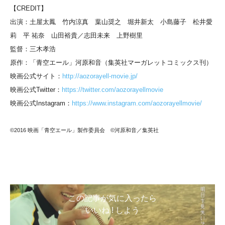
【CREDIT】
出演：土屋太鳳 竹内涼真 葉山奨之 堀井新太 小島藤子 松井愛
莉 平 祐奈 山田裕貴／志田未来 上野樹里
監督：三木孝浩
原作：「青空エール」河原和音（集英社マーガレットコミックス刊）
映画公式サイト：
http://aozorayell-movie.jp/
映画公式Twitter：
https://twitter.com/aozorayellmovie
映画公式Instagram：
https://www.instagram.com/aozorayellmovie/
©2016 映画「青空エール」製作委員会 ©河原和音／集英社
この記事が気に入ったら
いいね ! しよう