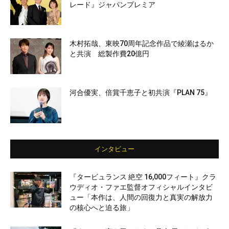
レード』ジャパンプレミア
木村拓哉、東映70周年記念作品で綾瀬はるか
と共演 総製作費20億円
河合優実、倍賞千恵子と初共演『PLAN 75』
インタビュー
『タービュランス 絶空 16,000フィート』クラ
ウディオ・ファエ監督オフィシャルインタビ
ュー「本作は、人間の回復力と真実の解放力
の核心へと迫る旅」