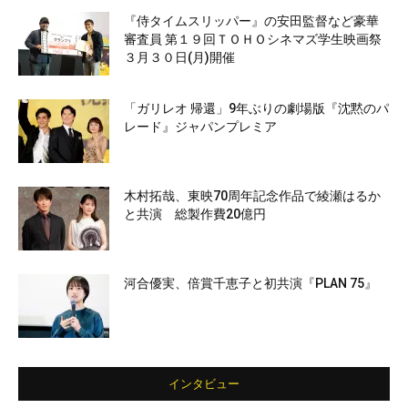
『侍タイムスリッパー』の安田監督など豪華
審査員 第１９回ＴＯＨＯシネマズ学生映画祭
３月３０日(月)開催
「ガリレオ 帰還」9年ぶりの劇場版『沈黙のパ
レード』ジャパンプレミア
木村拓哉、東映70周年記念作品で綾瀬はるか
と共演 総製作費20億円
河合優実、倍賞千恵子と初共演『PLAN 75』
インタビュー