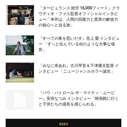
『タービュランス 絶空 16,000フィート』クラ
ウディオ・ファエ監督オフィシャルインタビ
ュー「本作は、人間の回復力と真実の解放力
の核心へと迫る旅」
『すべての夜を思いだす』見上 愛 インタビュ
ー 「ずっと住んでいる街のような大事な場
所」
『みなに幸あれ』古川琴音＆下津優太監督 イ
ンタビュー 「ニュージャンルホラー誕生」
『パウ・パトロール ザ・マイティ・ムービ
ー』安倍なつみ インタビュー「映画館に行く
と子供たちの成長を感じられる」
IMAX