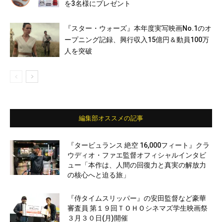
を3名様にプレゼント
『スター・ウォーズ』本年度実写映画No.1のオ
ープニング記録、興行収入15億円＆動員100万
人を突破
編集部オススメの記事
『タービュランス 絶空 16,000フィート』クラ
ウディオ・ファエ監督オフィシャルインタビ
ュー「本作は、人間の回復力と真実の解放力
の核心へと迫る旅」
『侍タイムスリッパー』の安田監督など豪華
審査員 第１９回ＴＯＨＯシネマズ学生映画祭
３月３０日(月)開催