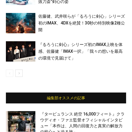
抜刀斎”剣心の姿
佐藤健、武井咲らが「るろうに剣心」シリーズ
初のIMAX、4DXを絶賛！30秒の特別映像2種公
開
『るろうに剣心』シリーズ初のIMAX上映を体
感、佐藤健「IMAX一択」「我々の想いを最高
の環境で見届けて」
編集部オススメの記事
『タービュランス 絶空 16,000フィート』クラ
ウディオ・ファエ監督オフィシャルインタビ
ュー「本作は、人間の回復力と真実の解放力
の核心へと迫る旅」