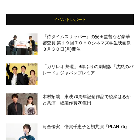
イベントレポート
『侍タイムスリッパー』の安田監督など豪華
審査員 第１９回ＴＯＨＯシネマズ学生映画祭
３月３０日(月)開催
「ガリレオ 帰還」9年ぶりの劇場版『沈黙のパ
レード』ジャパンプレミア
木村拓哉、東映70周年記念作品で綾瀬はるか
と共演 総製作費20億円
河合優実、倍賞千恵子と初共演『PLAN 75』