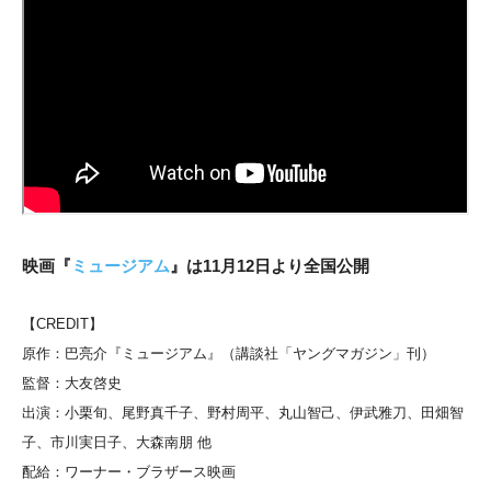
映画『
ミュージアム
』は11月12日より全国公開
【CREDIT】
原作：巴亮介『ミュージアム』（講談社「ヤングマガジン」刊）
監督：大友啓史
出演：小栗旬、尾野真千子、野村周平、丸山智己、伊武雅刀、田畑智
子、市川実日子、大森南朋 他
配給：ワーナー・ブラザース映画