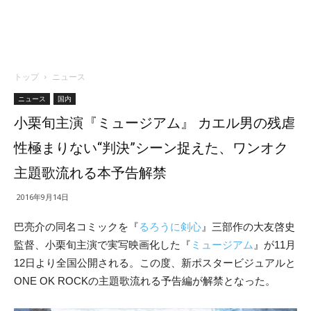
トップ
ニュース
ニュース
国内
小栗旬主演『ミュージアム』 カエル男の残虐
性極まりない“判決”シーン捉えた、ワンオク
主題歌流れる本予告解禁
2016年9月14日
巴亮介の同名コミックを『
るろうに剣心
』三部作の大友啓史
監督、小栗旬主演で実写映画化した『
ミュージアム
』が11月
12日より全国公開される。この度、新ポスタービジュアルと
ONE OK ROCKの主題歌流れる予告編が解禁となった。