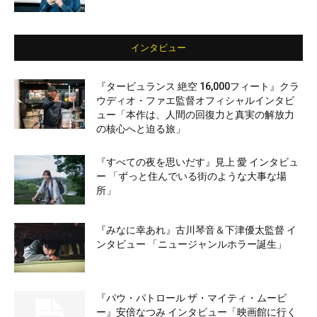
インタビュー
『タービュランス 絶空 16,000フィート』クラ
ウディオ・ファエ監督オフィシャルインタビ
ュー「本作は、人間の回復力と真実の解放力
の核心へと迫る旅」
『すべての夜を思いだす』見上 愛 インタビュ
ー 「ずっと住んでいる街のような大事な場
所」
『みなに幸あれ』古川琴音＆下津優太監督 イ
ンタビュー 「ニュージャンルホラー誕生」
『パウ・パトロール ザ・マイティ・ムービ
ー』安倍なつみ インタビュー「映画館に行く