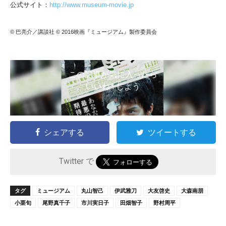
公式サイト：
http://www.museum-movie.jp
© 巴亮介／講談社 © 2016映画『ミュージアム』製作委員会
この記事が気に入ったら
いいね ! しよう
シェアする
ツイートする
Twitter で
タグ
ミュージアム
丸山智己
伊武雅刀
大友啓史
大森南朋
小栗旬
尾野真千子
市川実日子
田畑智子
野村周平