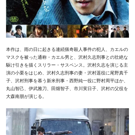
本作は、雨の日に起きる連続猟奇殺人事件の犯人、カエルの
マスクを被った通称・カエル男と、沢村久志刑事との壮絶な
駆け引きを描くスリラー・サスペンス。沢村久志を演じる主
演の小栗をはじめ、沢村久志刑事の妻・沢村遥役に尾野真千
子、沢村刑事を慕う新米刑事・西野純一役に野村周平ほか、
丸山智己、伊武雅刀、田畑智子、市川実日子、沢村の父役を
大森南朋が演じる。