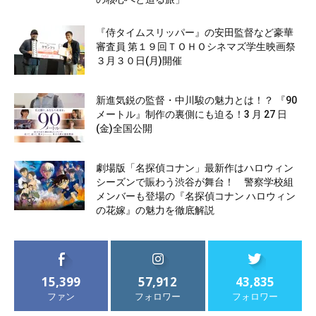
『侍タイムスリッパー』の安田監督など豪華
審査員 第１９回ＴＯＨＯシネマズ学生映画祭
３月３０日(月)開催
新進気鋭の監督・中川駿の魅力とは！？ 『90
メートル』制作の裏側にも迫る！3 月 27 日
(金)全国公開
劇場版「名探偵コナン」最新作はハロウィン
シーズンで賑わう渋谷が舞台！ 警察学校組
メンバーも登場の『名探偵コナン ハロウィン
の花嫁』の魅力を徹底解説
15,399
57,912
43,835
ファン
フォロワー
フォロワー