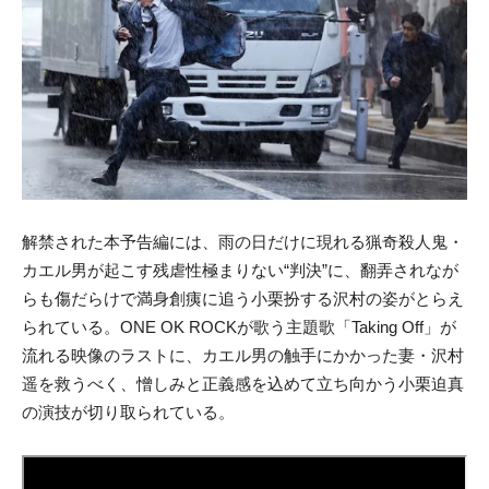
解禁された本予告編には、雨の日だけに現れる猟奇殺人鬼・
カエル男が起こす残虐性極まりない“判決”に、翻弄されなが
らも傷だらけで満身創痍に追う小栗扮する沢村の姿がとらえ
られている。ONE OK ROCKが歌う主題歌「Taking Off」が
流れる映像のラストに、カエル男の触手にかかった妻・沢村
遥を救うべく、憎しみと正義感を込めて立ち向かう小栗迫真
の演技が切り取られている。