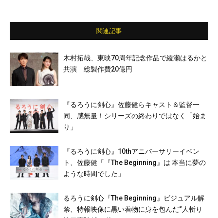
関連記事
木村拓哉、東映70周年記念作品で綾瀬はるかと
共演 総製作費20億円
『るろうに剣心』佐藤健らキャスト＆監督一
同、感無量！シリーズの終わりではなく「始ま
り」
『るろうに剣心』10thアニバーサリーイベン
ト、佐藤健「『The Beginning』は 本当に夢の
ような時間でした」
るろうに剣心『The Beginning』ビジュアル解
禁、特報映像に黒い着物に身を包んだ“人斬り