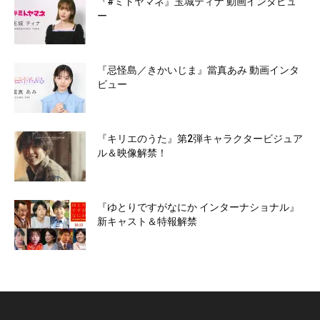
『#ミトヤマネ』玉城ティナ 動画インタビュ
ー
『忌怪島／きかいじま』當真あみ 動画インタ
ビュー
『キリエのうた』第2弾キャラクタービジュア
ル＆映像解禁！
『ゆとりですがなにか インターナショナル』
新キャスト＆特報解禁