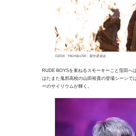
©2016「HiGH&LOW」製作委員会
RUDE BOYSを束ねるスモーキーこと窪田
はたまた鬼邪高校の山田裕貴の登場シーンで
ーのサイリウムが輝く。