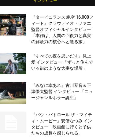
インタビュー
『タービュランス 絶空 16,000フ
ィート』クラウディオ・ファエ
監督オフィシャルインタビュー
「本作は、人間の回復力と真実
の解放力の核心へと迫る旅」
『すべての夜を思いだす』見上
愛 インタビュー 「ずっと住んで
いる街のような大事な場所」
『みなに幸あれ』古川琴音＆下
津優太監督 インタビュー 「ニュ
ージャンルホラー誕生」
『パウ・パトロール ザ・マイテ
ィ・ムービー』安倍なつみ イン
タビュー「映画館に行くと子供
たちの成長を感じられる」