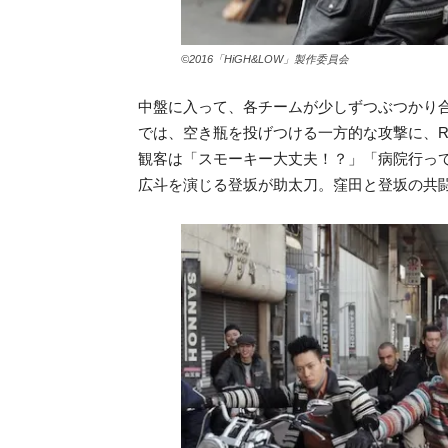
©2016「HiGH&LOW」製作委員会
中盤に入って、各チームが少しずつぶつかり合う展開
では、空き瓶を投げつける一方的な攻撃に、R
観客は「スモーキー大丈夫！？」「病院行っ
広斗を演じる登坂が助太刀。窪田と登坂の共