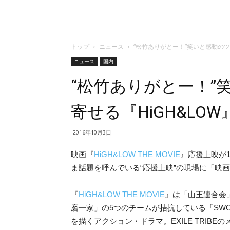
トップ
ニュース
“松竹ありがとー！”笑いと感動のツ
ニュース
国内
“松竹ありがとー！”
寄せる『HiGH&LO
2016年10月3日
映画『
HiGH&LOW THE MOVIE
』応援上映が
ま話題を呼んでいる“応援上映”の現場に「映
『
HiGH&LOW THE MOVIE
』は「山王連合会」「
磨一家」の5つのチームが拮抗している「SW
を描くアクション・ドラマ。EXILE TRI