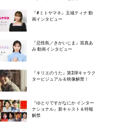
『#ミトヤマネ』玉城ティナ 動
画インタビュー
『忌怪島／きかいじま』當真あ
み 動画インタビュー
『キリエのうた』第2弾キャラク
タービジュアル＆映像解禁！
『ゆとりですがなにか インター
ナショナル』新キャスト＆特報
解禁