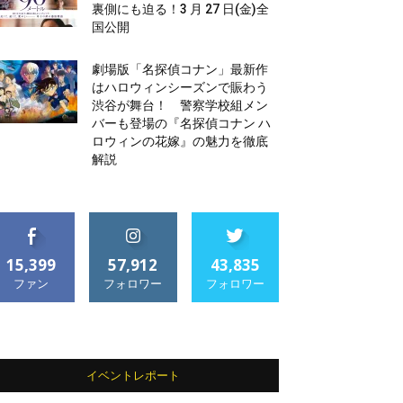
裏側にも迫る！3 月 27 日(金)全
国公開
劇場版「名探偵コナン」最新作
はハロウィンシーズンで賑わう
渋谷が舞台！ 警察学校組メン
バーも登場の『名探偵コナン ハ
ロウィンの花嫁』の魅力を徹底
解説
15,399
57,912
43,835
ファン
フォロワー
フォロワー
イベントレポート