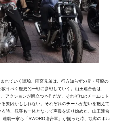
み込まれていく琥珀。雨宮兄弟は、行方知らずの兄・尊龍の
を救うべく歴史的一戦に参戦していく。山王連合会は、
く。アクションが際立つ本作だが、それぞれのチームにド
いる要因かもしれない。それぞれのチームが想いを抱えて
いる時、観客も一体となって声援を送り始めた。山王連合
 BOYS、達磨一家ら「SWORD連合軍」が揃った時、観客のボル