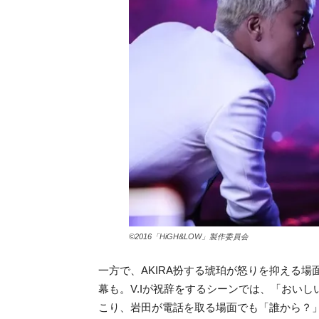
©2016「HiGH&LOW」製作委員会
一方で、AKIRA扮する琥珀が怒りを抑える
幕も。V.Iが祝辞をするシーンでは、「おいし
こり、岩田が電話を取る場面でも「誰から？」