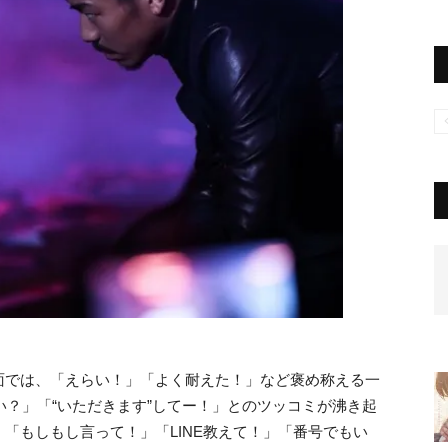
場面では、「えらい！」「よく耐えた！」など褒め称える一
い？」「“いただきます”してー！」とのツッコミが沸き起
「もしもし言って！」「LINE教えて！」「番号でもい