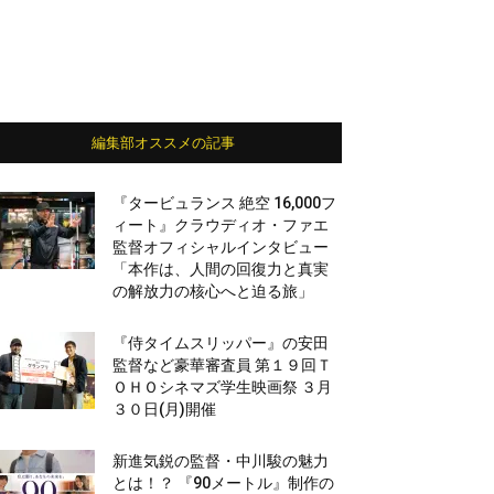
編集部オススメの記事
『タービュランス 絶空 16,000フ
ィート』クラウディオ・ファエ
監督オフィシャルインタビュー
「本作は、人間の回復力と真実
の解放力の核心へと迫る旅」
『侍タイムスリッパー』の安田
監督など豪華審査員 第１９回Ｔ
ＯＨＯシネマズ学生映画祭 ３月
３０日(月)開催
新進気鋭の監督・中川駿の魅力
とは！？ 『90メートル』制作の