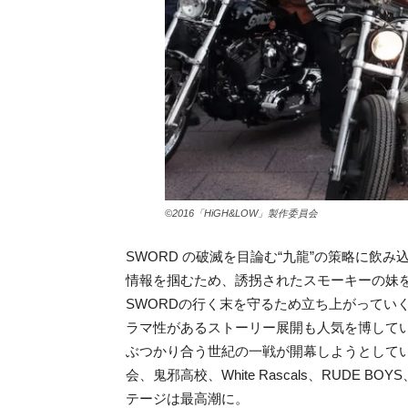
©2016「HiGH&LOW」製作委員会
SWORD の破滅を目論む“九龍”の策略に飲
情報を掴むため、誘拐されたスモーキーの妹
SWORDの行く末を守るため立ち上がってい
ラマ性があるストーリー展開も人気を博して
ぶつかり合う世紀の一戦が開幕しようとして
会、鬼邪高校、White Rascals、RUDE
テージは最高潮に。