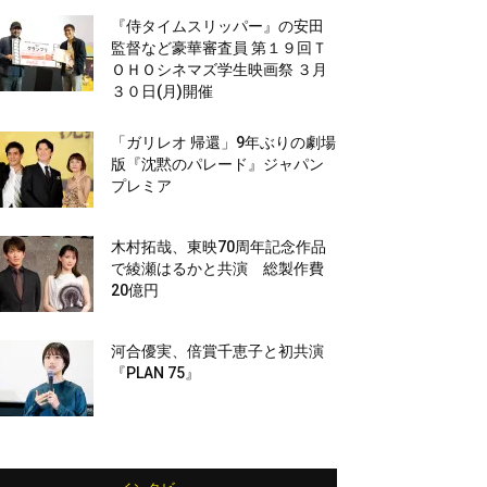
『侍タイムスリッパー』の安田
監督など豪華審査員 第１９回Ｔ
ＯＨＯシネマズ学生映画祭 ３月
３０日(月)開催
「ガリレオ 帰還」9年ぶりの劇場
版『沈黙のパレード』ジャパン
プレミア
木村拓哉、東映70周年記念作品
で綾瀬はるかと共演 総製作費
20億円
河合優実、倍賞千恵子と初共演
『PLAN 75』