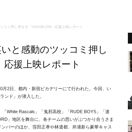
ッコミ押し寄せる『HiGH&LOW』応援上映レポート
笑いと感動のツッコミ押し
W』応援上映レポート
10月2日、都内・新宿ピカデリーにて行われた。今回、い
画ランド」が潜入した。
White Rascals」「鬼邪高校」「RUDE BOYS」「達
ORD」地区を舞台に、各チームの思いがぶつかり合うさま
BEのメンバーのほか、窪田正孝や林遣都、井浦新ら豪華キャス