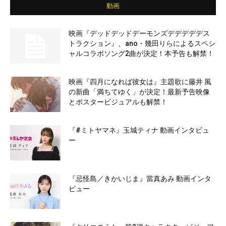
動画
映画『デッドデッドデーモンズデデデデデス
トラクション』、ano・幾田りらによるスペシ
ャルコラボソング2曲が決定！本予告も解禁！
映画『四月になれば彼女は』主題歌に藤井 風
の新曲「満ちてゆく」が決定！最新予告映像
とポスタービジュアルも解禁！
『#ミトヤマネ』玉城ティナ 動画インタビュ
ー
『忌怪島／きかいじま』當真あみ 動画インタ
ビュー