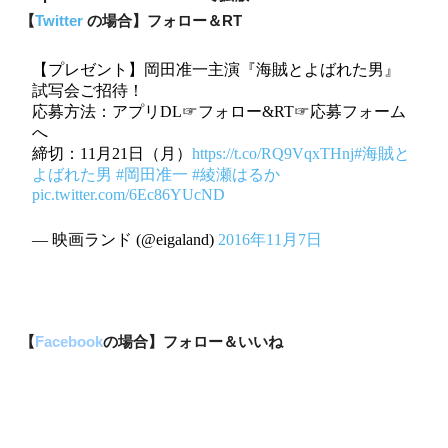
【
Twitter
の場合】フォロー＆RT
【プレゼント】岡田准一主演『海賊とよばれた男』
試写会ご招待！
応募方法：アプリDL☞フォロー&RT☞応募フォーム
へ
締切：11月21日（月）
https://t.co/RQ9VqxTHnj
#海賊と
よばれた男
#岡田准一
#綾瀬はるか
pic.twitter.com/6Ec86YUcND
— 映画ランド (@eigaland)
2016年11月7日
【
Facebook
の場合】フォロー＆いいね