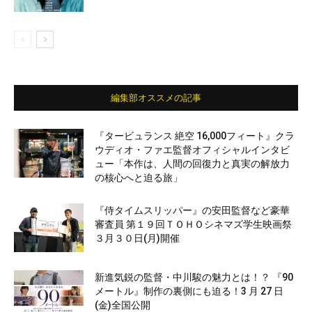
編集部オススメの記事
『タービュランス 絶空 16,000フィート』クラ
ウディオ・ファエ監督オフィシャルインタビ
ュー「本作は、人間の回復力と真実の解放力
の核心へと迫る旅」
『侍タイムスリッパー』の安田監督など豪華
審査員 第１９回ＴＯＨＯシネマズ学生映画祭
３月３０日(月)開催
新進気鋭の監督・中川駿の魅力とは！？ 『90
メートル』制作の裏側にも迫る！3 月 27 日
(金)全国公開