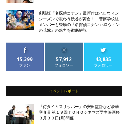
劇場版「名探偵コナン」最新作はハロウィン
シーズンで賑わう渋谷が舞台！ 警察学校組
メンバーも登場の『名探偵コナン ハロウィン
の花嫁』の魅力を徹底解説
15,399
57,912
43,835
ファン
フォロワー
フォロワー
イベントレポート
『侍タイムスリッパー』の安田監督など豪華
審査員 第１９回ＴＯＨＯシネマズ学生映画祭
３月３０日(月)開催