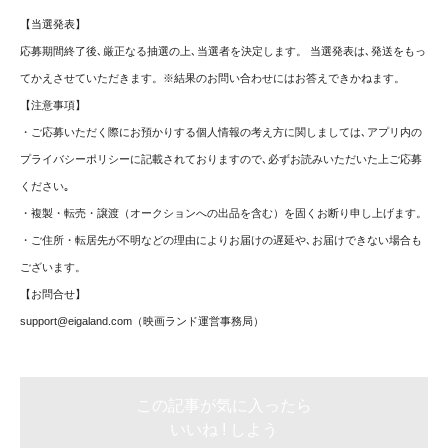
【当選発表】
応募期間終了後､厳正なる抽選の上､当選者を決定します。 当選発表は､発送をもっ
てかえさせていただきます。※結果のお問い合わせにはお答えできかねます。
【注意事項】
・ご応募いただく際にお預かりする個人情報の考え方に関しましては､アプリ内の
プライバシーポリシーに記載されておりますので､必ずお読みいただいた上ご応募
ください｡
・複製・転売・譲渡（オークションへの出品を含む）を固くお断り申し上げます。
・ご住所・転居先が不明などの理由によりお届けの遅延や､お届けできない場合も
ございます。
【お問合せ】
support@eigaland.com
（映画ランド運営事務局）
この記事が気に入ったら
いいね ! しよう