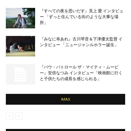
『すべての夜を思いだす』見上 愛 インタビュ
ー 「ずっと住んでいる街のような大事な場
所」
『みなに幸あれ』古川琴音＆下津優太監督 イ
ンタビュー 「ニュージャンルホラー誕生」
『パウ・パトロール ザ・マイティ・ムービ
ー』安倍なつみ インタビュー「映画館に行く
と子供たちの成長を感じられる」
IMAX