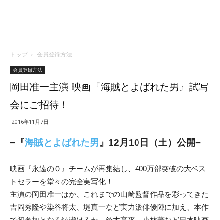
トップ
会員登録方法
会員登録方法
岡田准一主演 映画『海賊とよばれた男』試写
会にご招待！
2016年11月7日
−『
海賊とよばれた男
』12月10日（土）公開−
映画『永遠の０』チームが再集結し、400万部突破の大ベス
トセラーを堂々の完全実写化！
主演の岡田准一ほか、これまでの山崎監督作品を彩ってきた
吉岡秀隆や染谷将太、堤真一など実力派俳優陣に加え、本作
で初参加となる綾瀬はるか、鈴木亮平、小林薫など日本映画