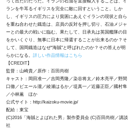
って出たのだった。イランの石油を直接輸入することは、イ
ランを牛耳るイギリスを完全に敵に回すということ。しか
し、イギリスの圧力により貧困にあえぐイランの現状と自ら
を重ね合わせた鐡造は、店員の反対を押し切り、石油メジャ
ーとの最大の戦いに臨む。果たして、日承丸は英国艦隊の目
をかいくぐり、無事に日本に帰還することが出来るのか？そ
して、国岡鐡造はなぜ“海賊”と呼ばれたのか？その答えが明
らかになる。
詳しい作品情報はこちら
【CREDIT】
監督：山崎貴／原作：百田尚樹
キャスト：岡田准一／吉岡秀隆／染谷将太／鈴木亮平／野間
口徹／ピエール瀧／綾瀬はるか／堤真一／近藤正臣／國村隼
／小林薫 ほか
公式サイト：http://kaizoku-movie.jp/
配給：東宝
(C)2016「海賊とよばれた男」製作委員会 (C)百田尚樹／講談
社