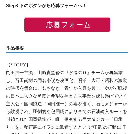
Step3:下のボタンから応募フォームへ！
作品概要
【STORY】
岡田准一主演、山崎貴監督の『永遠の０』チームが再集結
し、百田尚樹の同名小説を映画化。明治・大正・昭和の激動
の時代を舞台に、名もなき一青年から身を興し、やがて戦後
の日本に大きな勇気と希望を与える大事業を成し遂げていく
主人公・国岡鐡造（岡田准一）の姿を描く。石油メジャーか
ら敵視され、圧倒的な包囲網により全ての石油輸入ルートを
封鎖された国岡鐡造が、唯一保有する巨大タンカー「日承
丸」を、秘密裏にイランに派遣するという“狂気”の行動に打