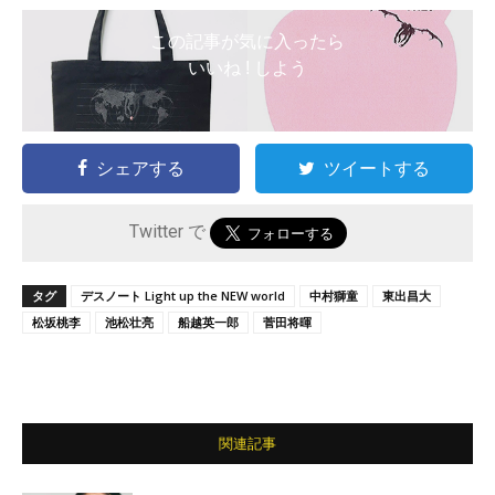
この記事が気に入ったら
いいね ! しよう
シェアする
ツイートする
Twitter で
タグ
デスノート Light up the NEW world
中村獅童
東出昌大
松坂桃李
池松壮亮
船越英一郎
菅田将暉
関連記事