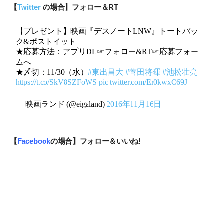
【
Twitter
の場合】フォロー＆RT
【プレゼント】映画『デスノートLNW』トートバッ
ク&ポストイット
★応募方法：アプリDL☞フォロー&RT☞応募フォー
ムへ
★〆切：11/30（水）
#東出昌大
#菅田将暉
#池松壮亮
https://t.co/SkV8SZFoWS
pic.twitter.com/Er0kwxC69J
— 映画ランド (@eigaland)
2016年11月16日
【
Facebook
の場合】フォロー＆いいね!