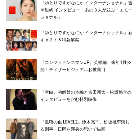
『ゆとりですがなにか インターナショナル』吉
岡里帆 インタビュー あの３人が並ぶ「エモー
ショナル」
『ゆとりですがなにか インターナショナル』新
キャスト＆特報解禁
『コンフィデンスマンJP』英雄編、来年1月公
開！ティザービジュアルお披露目
『空白』初解禁の本編と古田新太・松坂桃李の
インタビューを含む特別映像
『孤狼の血 LEVEL2』鈴木亮平、松坂桃李演じ
る刑事・日岡を渾身の思いで描画