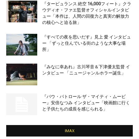
『タービュランス 絶空 16,000フィート』クラ
ウディオ・ファエ監督オフィシャルインタビ
ュー「本作は、人間の回復力と真実の解放力
の核心へと迫る旅」
『すべての夜を思いだす』見上 愛 インタビュ
ー 「ずっと住んでいる街のような大事な場
所」
『みなに幸あれ』古川琴音＆下津優太監督 イ
ンタビュー 「ニュージャンルホラー誕生」
『パウ・パトロール ザ・マイティ・ムービ
ー』安倍なつみ インタビュー「映画館に行く
と子供たちの成長を感じられる」
IMAX