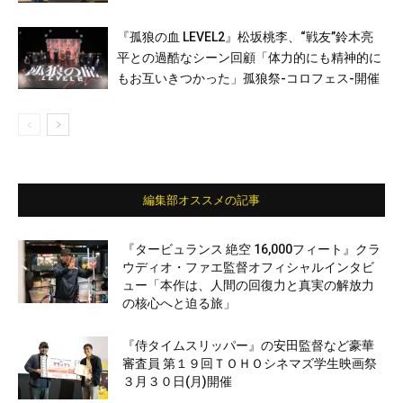
『孤狼の血 LEVEL2』松坂桃李、“戦友”鈴木亮
平との過酷なシーン回顧「体力的にも精神的に
もお互いきつかった」孤狼祭-コロフェス-開催
編集部オススメの記事
『タービュランス 絶空 16,000フィート』クラ
ウディオ・ファエ監督オフィシャルインタビ
ュー「本作は、人間の回復力と真実の解放力
の核心へと迫る旅」
『侍タイムスリッパー』の安田監督など豪華
審査員 第１９回ＴＯＨＯシネマズ学生映画祭
３月３０日(月)開催