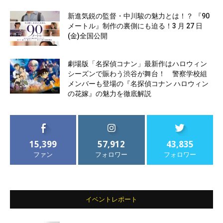
新進気鋭の監督・中川駿の魅力とは！？ 『90
メートル』制作の裏側にも迫る！3 月 27 日
(金)全国公開
劇場版「名探偵コナン」最新作はハロウィン
シーズンで賑わう渋谷が舞台！ 警察学校組
メンバーも登場の『名探偵コナン ハロウィン
の花嫁』の魅力を徹底解説
15,399
57,912
43,835
ファン
フォロワー
フォロワー
イベントレポート