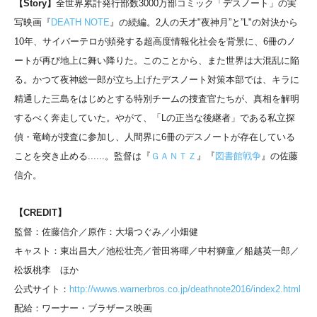
【Story】
全世界累計発行部数3000万部コミック「デスノート」の実
写映画『
DEATH NOTE
』の続編。2人の天才"夜神月”と”L"の対決から
10年、サイバーテロが頻発する超高度情報化社会を背景に、6冊のノ
ートが再び地上に舞い降りた。このことから、また世界は大混乱に陥
る。かつて夜神総一郎が立ち上げたデスノート対策本部では、キラに
精通した三島をはじめとする特別チームの捜査官たちが、真相を解明
するべく奔走していた。やがて、「Lの正当な後継者」である私立探
偵・竜崎が捜査に参加し、人間界に6冊のデスノートが存在している
ことを突き止める......。監督は『
ＧＡＮＴＺ
』『
図書館戦争
』の佐藤
信介。
【CREDIT】
監督：佐藤信介／原作：大場つぐみ／小畑健
キャスト：東出昌大／池松壮亮／菅田将暉／中村獅童／船越英一郎／
松坂桃李 ほか
公式サイト：
http://wwws.warnerbros.co.jp/deathnote2016/index2.html
配給：ワーナー・ブラザース映画