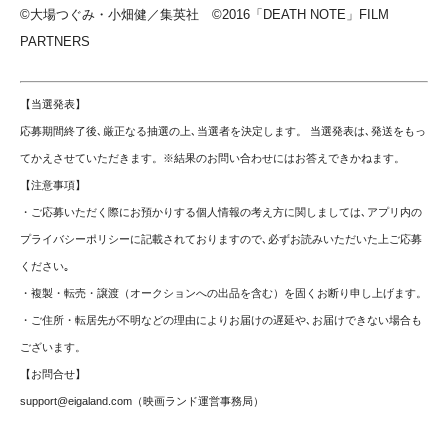
©大場つぐみ・小畑健／集英社 ©2016「DEATH NOTE」FILM
PARTNERS
【当選発表】
応募期間終了後､厳正なる抽選の上､当選者を決定します。 当選発表は､発送をもっ
てかえさせていただきます。※結果のお問い合わせにはお答えできかねます。
【注意事項】
・ご応募いただく際にお預かりする個人情報の考え方に関しましては､アプリ内の
プライバシーポリシーに記載されておりますので､必ずお読みいただいた上ご応募
ください｡
・複製・転売・譲渡（オークションへの出品を含む）を固くお断り申し上げます。
・ご住所・転居先が不明などの理由によりお届けの遅延や､お届けできない場合も
ございます。
【お問合せ】
support@eigaland.com
（映画ランド運営事務局）