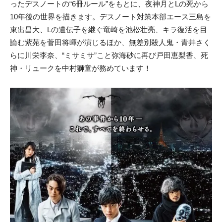
ったデスノートの“6冊ルール”をもとに、夜神月とLの死から
10年後の世界を描きます。デスノート対策本部エース三島を
東出昌大、Lの遺伝子を継ぐ竜崎を池松壮亮、キラ復活を目
論む紫苑を菅田将暉が演じるほか、無差別殺人鬼・青井さく
らに川栄李奈、“ミサミサ”こと弥海砂に再び戸田恵梨香、死
神・リュークを中村獅童が務めています！