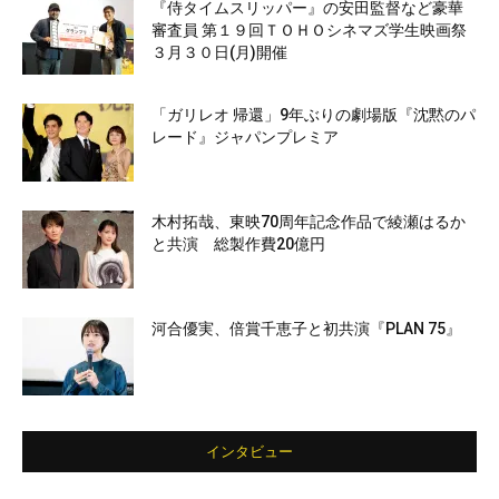
『侍タイムスリッパー』の安田監督など豪華
審査員 第１９回ＴＯＨＯシネマズ学生映画祭
３月３０日(月)開催
「ガリレオ 帰還」9年ぶりの劇場版『沈黙のパ
レード』ジャパンプレミア
木村拓哉、東映70周年記念作品で綾瀬はるか
と共演 総製作費20億円
河合優実、倍賞千恵子と初共演『PLAN 75』
インタビュー