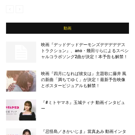
動画
映画『デッドデッドデーモンズデデデデデス
トラクション』、ano・幾田りらによるスペシ
ャルコラボソング2曲が決定！本予告も解禁！
映画『四月になれば彼女は』主題歌に藤井 風
の新曲「満ちてゆく」が決定！最新予告映像
とポスタービジュアルも解禁！
『#ミトヤマネ』玉城ティナ 動画インタビュ
ー
『忌怪島／きかいじま』當真あみ 動画インタ