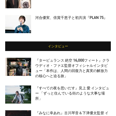
河合優実、倍賞千恵子と初共演『PLAN 75』
インタビュー
『タービュランス 絶空 16,000フィート』クラ
ウディオ・ファエ監督オフィシャルインタビ
ュー「本作は、人間の回復力と真実の解放力
の核心へと迫る旅」
『すべての夜を思いだす』見上 愛 インタビュ
ー 「ずっと住んでいる街のような大事な場
所」
『みなに幸あれ』古川琴音＆下津優太監督 イ