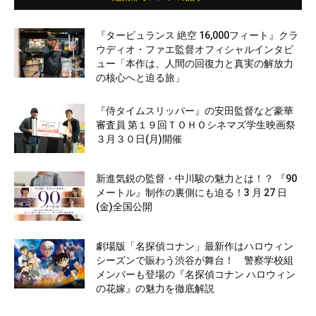
『タービュランス 絶空 16,000フィート』クラ
ウディオ・ファエ監督オフィシャルインタビ
ュー「本作は、人間の回復力と真実の解放力
の核心へと迫る旅」
『侍タイムスリッパー』の安田監督など豪華
審査員 第１９回ＴＯＨＯシネマズ学生映画祭
３月３０日(月)開催
新進気鋭の監督・中川駿の魅力とは！？ 『90
メートル』制作の裏側にも迫る！3 月 27 日
(金)全国公開
劇場版「名探偵コナン」最新作はハロウィン
シーズンで賑わう渋谷が舞台！ 警察学校組
メンバーも登場の『名探偵コナン ハロウィン
の花嫁』の魅力を徹底解説