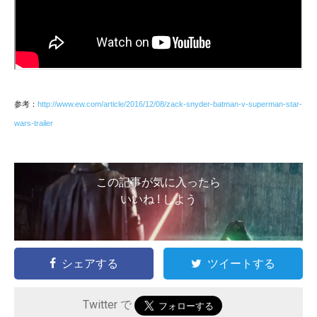
参考：
http://www.ew.com/article/2016/12/08/zack-snyder-batman-v-superman-star-
wars-trailer
この記事が気に入ったら
いいね ! しよう
シェアする
ツイートする
Twitter で