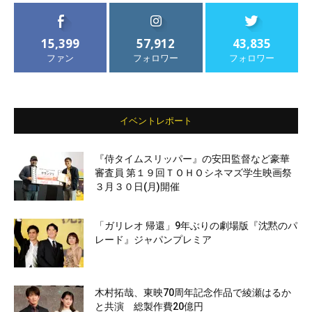
15,399
57,912
43,835
ファン
フォロワー
フォロワー
イベントレポート
『侍タイムスリッパー』の安田監督など豪華
審査員 第１９回ＴＯＨＯシネマズ学生映画祭
３月３０日(月)開催
「ガリレオ 帰還」9年ぶりの劇場版『沈黙のパ
レード』ジャパンプレミア
木村拓哉、東映70周年記念作品で綾瀬はるか
と共演 総製作費20億円