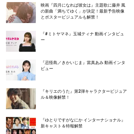
映画『四月になれば彼女は』主題歌に藤井 風
の新曲「満ちてゆく」が決定！最新予告映像
とポスタービジュアルも解禁！
『#ミトヤマネ』玉城ティナ 動画インタビュ
ー
『忌怪島／きかいじま』當真あみ 動画インタ
ビュー
『キリエのうた』第2弾キャラクタービジュア
ル＆映像解禁！
『ゆとりですがなにか インターナショナル』
新キャスト＆特報解禁