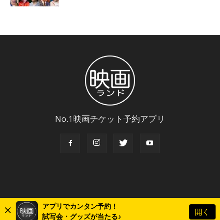
No.1映画チケット予約アプリ
アプリでカンタン予約！
開く
© Copyright 2018 Eigaland, inc. All Rights Reserved.
試写会・グッズが当たる♪