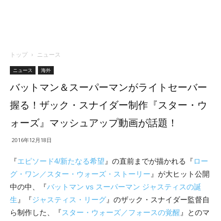
トップ
ニュース
ニュース
海外
バットマン＆スーパーマンがライトセーバー
握る！ザック・スナイダー制作『スター・ウ
ォーズ』マッシュアップ動画が話題！
2016年12月18日
『
エピソード4/新たなる希望
』の直前までが描かれる『
ロー
グ・ワン／スター・ウォーズ・ストーリー
』が大ヒット公開
中の中、『
バットマン vs スーパーマン ジャスティスの誕
生
』『
ジャスティス・リーグ
』のザック・スナイダー監督自
ら制作した、『
スター・ウォーズ／フォースの覚醒
』とのマ