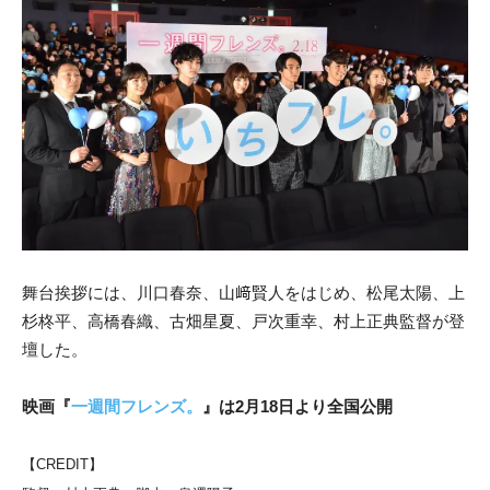
舞台挨拶には、川口春奈、山﨑賢人をはじめ、
松尾太陽、上
杉柊平、
高橋春織、古畑星夏、戸次重幸、村上正典監督が登
壇した。
映画『
一週間フレンズ。
』は2月18日より全国公開
【CREDIT】