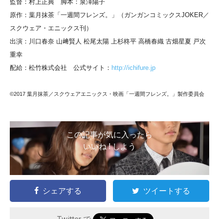
監督：村上正典 脚本：泉澤陽子
原作：葉月抹茶「一週間フレンズ。」（ガンガンコミックスJOKER／
スクウェア・エニックス刊）
出演：川口春奈 山﨑賢人
松尾太陽 上杉柊平
高橋春織 古畑星夏 戸次
重幸
配給：松竹株式会社 公式サイト：
http://ichifure.jp
©2017 葉月抹茶／スクウェアエニックス・映画「一週間フレンズ。」製作委員会
この記事が気に入ったら
いいね ! しよう
シェアする
ツイートする