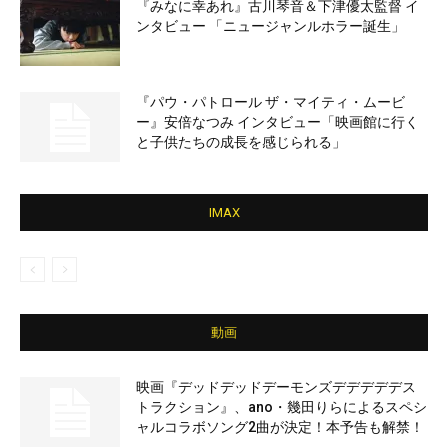
『みなに幸あれ』古川琴音＆下津優太監督 イ
ンタビュー 「ニュージャンルホラー誕生」
『パウ・パトロール ザ・マイティ・ムービ
ー』安倍なつみ インタビュー「映画館に行く
と子供たちの成長を感じられる」
IMAX
動画
映画『デッドデッドデーモンズデデデデデス
トラクション』、ano・幾田りらによるスペシ
ャルコラボソング2曲が決定！本予告も解禁！