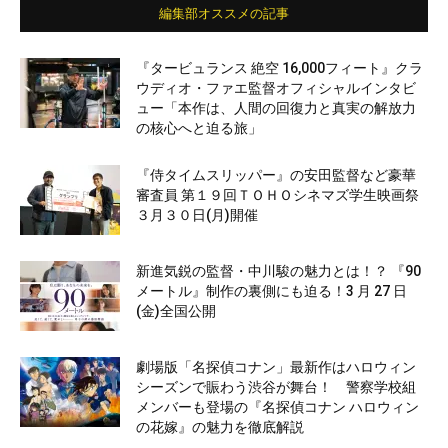
編集部オススメの記事
『タービュランス 絶空 16,000フィート』クラ
ウディオ・ファエ監督オフィシャルインタビ
ュー「本作は、人間の回復力と真実の解放力
の核心へと迫る旅」
『侍タイムスリッパー』の安田監督など豪華
審査員 第１９回ＴＯＨＯシネマズ学生映画祭
３月３０日(月)開催
新進気鋭の監督・中川駿の魅力とは！？ 『90
メートル』制作の裏側にも迫る！3 月 27 日
(金)全国公開
劇場版「名探偵コナン」最新作はハロウィン
シーズンで賑わう渋谷が舞台！ 警察学校組
メンバーも登場の『名探偵コナン ハロウィン
の花嫁』の魅力を徹底解説