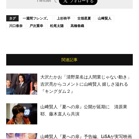
Twitter で
タグ
一週間フレンズ。
上杉柊平
古畑星夏
山﨑賢人
川口春奈
戸次重幸
松尾太陽
高橋春織
関連記事
大沢たかお「清野菜名は人間業じゃない動き」
吉沢亮からコメントに山崎賢人 嬉しさ溢れる
『キングダム２』
山﨑賢人『夏への扉』公開が延期に 清原果
耶、藤木直人ら共演
山﨑賢人『夏への扉』予告編、LiSAが実写映画