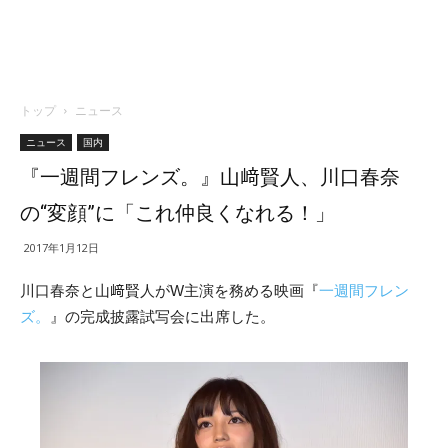
トップ
ニュース
ニュース
国内
『一週間フレンズ。』山﨑賢人、川口春奈
の“変顔”に「これ仲良くなれる！」
2017年1月12日
川口春奈と山﨑賢人がW主演を務める映画『
一週間フレン
ズ。
』の完成披露試写会に出席した。