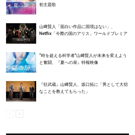
初主題歌
山﨑賢人「面白い作品に国境はない」、
Netflix「今際の国のアリス」ワールドプレミア
“時を超える科学者”山﨑賢人が未来を変えよう
と奮闘、『夏への扉』特報映像
『狂武蔵』山﨑賢人、坂口拓に「男として大切
なことを教えてもらった」