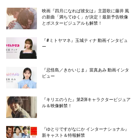
映画『四月になれば彼女は』主題歌に藤井 風
の新曲「満ちてゆく」が決定！最新予告映像
とポスタービジュアルも解禁！
『#ミトヤマネ』玉城ティナ 動画インタビュ
ー
『忌怪島／きかいじま』當真あみ 動画インタ
ビュー
『キリエのうた』第2弾キャラクタービジュア
ル＆映像解禁！
『ゆとりですがなにか インターナショナル』
新キャスト＆特報解禁