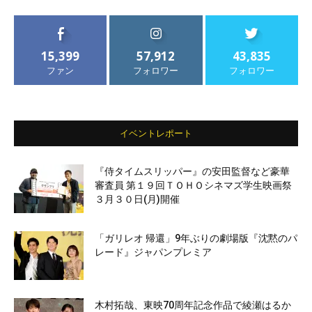
15,399
57,912
43,835
ファン
フォロワー
フォロワー
イベントレポート
『侍タイムスリッパー』の安田監督など豪華
審査員 第１９回ＴＯＨＯシネマズ学生映画祭
３月３０日(月)開催
「ガリレオ 帰還」9年ぶりの劇場版『沈黙のパ
レード』ジャパンプレミア
木村拓哉、東映70周年記念作品で綾瀬はるか