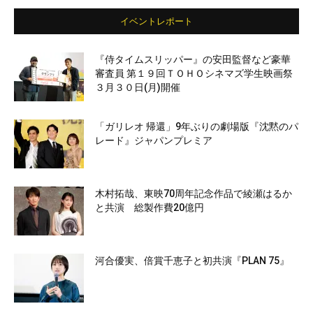
イベントレポート
『侍タイムスリッパー』の安田監督など豪華
審査員 第１９回ＴＯＨＯシネマズ学生映画祭
３月３０日(月)開催
「ガリレオ 帰還」9年ぶりの劇場版『沈黙のパ
レード』ジャパンプレミア
木村拓哉、東映70周年記念作品で綾瀬はるか
と共演 総製作費20億円
河合優実、倍賞千恵子と初共演『PLAN 75』