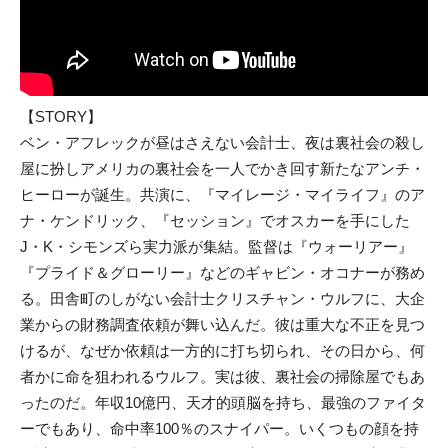
【STORY】
ベン・アフレックが昼はさえない会計士、夜は裏社会の殺し
屋に扮しアメリカの裏社会を一人でかき回す新たなアンチ・
ヒーローが誕生。共演に、『マイレージ・マイライフ』のア
ナ・ケンドリック、『セッション』でオスカーを手にした
J・K・シモンズら実力派が集結。監督は『ウォーリアー』
『プライド＆グローリー』などのギャビン・オコナーが務め
る。田舎町のしがない会計士クリスチャン・ウルフに、大企
業からの財務調査依頼が舞い込んだ。彼は重大な不正を見つ
けるが、なぜか依頼は一方的に打ち切られ、その日から、何
者かに命を狙われるウルフ。実は彼、裏社会の掃除屋でもあ
ったのだ。年収10億円、天才的頭脳を持ち、最強のファイタ
ーでもあり、命中率100％のスナイパー。いくつもの顔を持