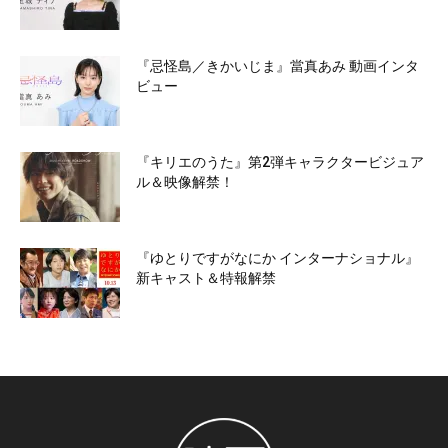
『忌怪島／きかいじま』當真あみ 動画インタ
ビュー
『キリエのうた』第2弾キャラクタービジュア
ル＆映像解禁！
『ゆとりですがなにか インターナショナル』
新キャスト＆特報解禁