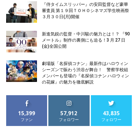
『侍タイムスリッパー』の安田監督など豪華
審査員 第１９回ＴＯＨＯシネマズ学生映画祭
３月３０日(月)開催
新進気鋭の監督・中川駿の魅力とは！？ 『90
メートル』制作の裏側にも迫る！3 月 27 日
(金)全国公開
劇場版「名探偵コナン」最新作はハロウィン
シーズンで賑わう渋谷が舞台！ 警察学校組
メンバーも登場の『名探偵コナン ハロウィン
の花嫁』の魅力を徹底解説
15,399
57,912
43,835
ファン
フォロワー
フォロワー