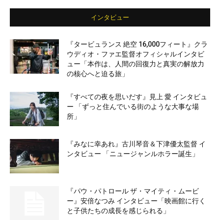
インタビュー
『タービュランス 絶空 16,000フィート』クラ
ウディオ・ファエ監督オフィシャルインタビ
ュー「本作は、人間の回復力と真実の解放力
の核心へと迫る旅」
『すべての夜を思いだす』見上 愛 インタビュ
ー 「ずっと住んでいる街のような大事な場
所」
『みなに幸あれ』古川琴音＆下津優太監督 イ
ンタビュー 「ニュージャンルホラー誕生」
『パウ・パトロール ザ・マイティ・ムービ
ー』安倍なつみ インタビュー「映画館に行く
と子供たちの成長を感じられる」