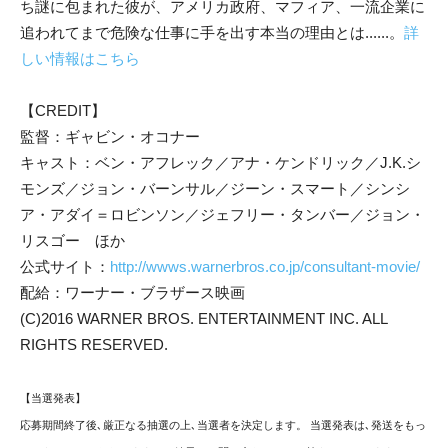
ち謎に包まれた彼が、アメリカ政府、マフィア、一流企業に
追われてまで危険な仕事に手を出す本当の理由とは......。
詳
しい情報はこちら
【CREDIT】
監督：ギャビン・オコナー
キャスト：ベン・アフレック／アナ・ケンドリック／J.K.シ
モンズ／ジョン・バーンサル／ジーン・スマート／シンシ
ア・アダイ＝ロビンソン／ジェフリー・タンバー／ジョン・
リスゴー ほか
公式サイト：
http://wwws.warnerbros.co.jp/consultant-movie/
配給：ワーナー・ブラザース映画
(C)2016 WARNER BROS. ENTERTAINMENT INC. ALL
RIGHTS RESERVED.
【当選発表】
応募期間終了後､厳正なる抽選の上､当選者を決定します。 当選発表は､発送をもっ