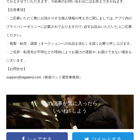
てかえさせていただきます。※結果のお問い合わせにはお答えできかねます。
【注意事項】
・ご応募いただく際にお預かりする個人情報の考え方に関しましては､アプリ内の
プライバシーポリシーに記載されておりますので､必ずお読みいただいた上ご応募
ください｡
・複製・転売・譲渡（オークションへの出品を含む）を固くお断り申し上げます。
・ご住所・転居先が不明などの理由によりお届けの遅延や､お届けできない場合も
ございます。
【お問合せ】
support@eigaland.com
（映画ランド運営事務局）
この記事が気に入ったら
いいね ! しよう
シェアする
ツイートする