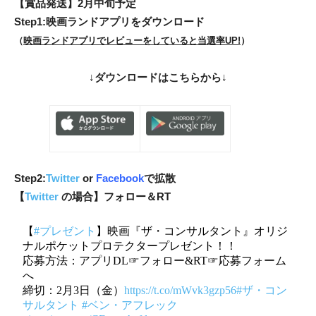
【賞品発送】2月中旬予定
Step1:映画ランドアプリをダウンロード
（
映画ランドアプリでレビューをしていると当選率UP!
）
↓
ダウンロードはこちらから
↓
Step2:
Twitter
or
Facebook
で拡散
【
Twitter
の場合】フォロー＆RT
【
#プレゼント
】映画『ザ・コンサルタント』オリジ
ナルポケットプロテクタープレゼント！！
応募方法：アプリDL☞フォロー&RT☞応募フォーム
へ
締切：2月3日（金）
https://t.co/mWvk3gzp56
#ザ・コン
サルタント
#ベン・アフレック