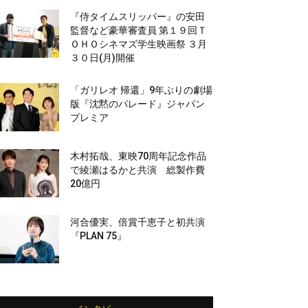
『侍タイムスリッパー』の安田
監督など豪華審査員 第１９回Ｔ
ＯＨＯシネマズ学生映画祭 ３月
３０日(月)開催
「ガリレオ 帰還」9年ぶりの劇場
版『沈黙のパレード』ジャパン
プレミア
木村拓哉、東映70周年記念作品
で綾瀬はるかと共演 総製作費
20億円
河合優実、倍賞千恵子と初共演
『PLAN 75』