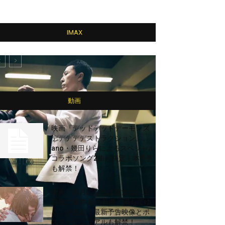
IMAX
動画
映画『デッドデッドデーモンズ
デデデデデストラクション』、
ano・幾田りらによるスペシャル
コラボソング2曲が決定！本予告
も解禁！
映画『四月になれば彼女は』主
題歌に藤井 風の新曲「満ちてゆ
く」が決定！最新予告映像とポ
スタービジュアルも解禁！