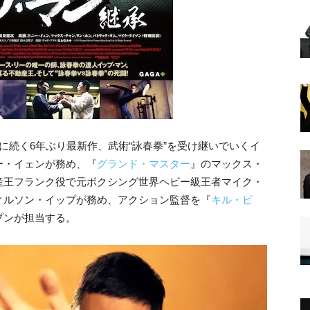
に続く6年ぶり最新作、武術“詠春拳”を受け継いでいくイ
ー・イェンが務め、『
グランド・マスター
』のマックス・
産王フランク役で元ボクシング世界ヘビー級王者マイク・
ィルソン・イップが務め、アクション監督を『
キル・ビ
プンが担当する。