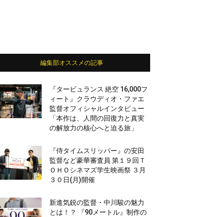
編集部オススメの記事
『タービュランス 絶空 16,000フ
ィート』クラウディオ・ファエ
監督オフィシャルインタビュー
「本作は、人間の回復力と真実
の解放力の核心へと迫る旅」
『侍タイムスリッパー』の安田
監督など豪華審査員 第１９回Ｔ
ＯＨＯシネマズ学生映画祭 ３月
３０日(月)開催
新進気鋭の監督・中川駿の魅力
とは！？ 『90メートル』制作の