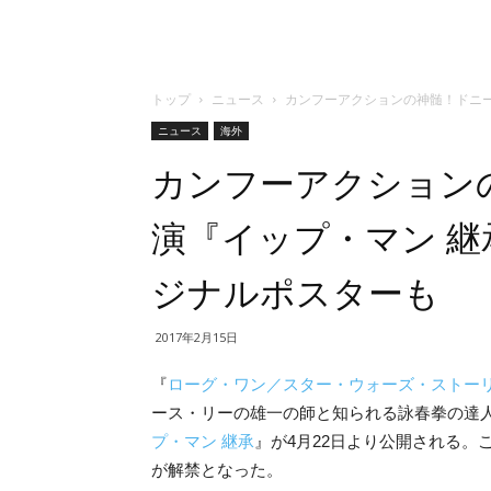
トップ
ニュース
カンフーアクションの神髄！ドニ
ニュース
海外
カンフーアクション
演『イップ・マン 
ジナルポスターも
2017年2月15日
『
ローグ・ワン／スター・ウォーズ・ストー
ース・リーの雄一の師と知られる詠春拳の達
プ・マン 継承
』が4月22日より公開される
が解禁となった。