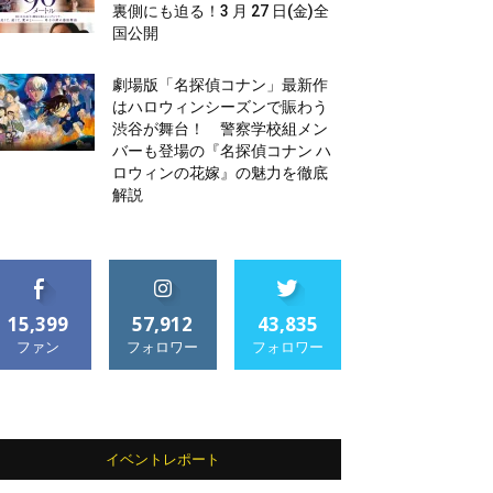
裏側にも迫る！3 月 27 日(金)全
国公開
劇場版「名探偵コナン」最新作
はハロウィンシーズンで賑わう
渋谷が舞台！ 警察学校組メン
バーも登場の『名探偵コナン ハ
ロウィンの花嫁』の魅力を徹底
解説
15,399
57,912
43,835
ファン
フォロワー
フォロワー
イベントレポート