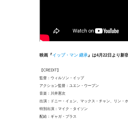
映画『
イップ・マン 継承
』は4月22日より新
【CREDIT】
監督：ウィルソン・イップ
アクション監督：ユエン・ウープン
音楽：川井憲次
出演：ドニー・イェン、マックス・チャン、リン・
特別出演：マイク・タイソン
配給：ギャガ・プラス