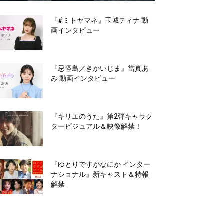
『#ミトヤマネ』玉城ティナ 動
画インタビュー
『忌怪島／きかいじま』當真あ
み 動画インタビュー
『キリエのうた』第2弾キャラク
タービジュアル＆映像解禁！
『ゆとりですがなにか インター
ナショナル』新キャスト＆特報
解禁