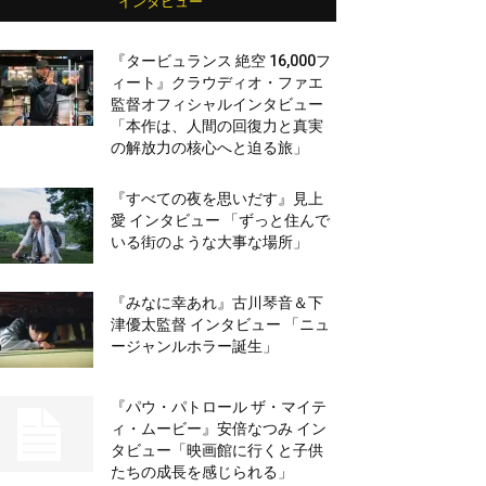
インタビュー
『タービュランス 絶空 16,000フ
ィート』クラウディオ・ファエ
監督オフィシャルインタビュー
「本作は、人間の回復力と真実
の解放力の核心へと迫る旅」
『すべての夜を思いだす』見上
愛 インタビュー 「ずっと住んで
いる街のような大事な場所」
『みなに幸あれ』古川琴音＆下
津優太監督 インタビュー 「ニュ
ージャンルホラー誕生」
『パウ・パトロール ザ・マイテ
ィ・ムービー』安倍なつみ イン
タビュー「映画館に行くと子供
たちの成長を感じられる」