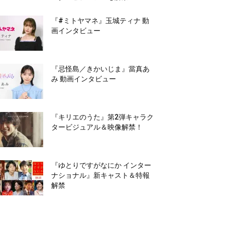
『#ミトヤマネ』玉城ティナ 動
画インタビュー
『忌怪島／きかいじま』當真あ
み 動画インタビュー
『キリエのうた』第2弾キャラク
タービジュアル＆映像解禁！
『ゆとりですがなにか インター
ナショナル』新キャスト＆特報
解禁