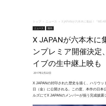
トップ
ニュース
X JAPANが六本木に集結！『WE
ニュース
国内
X JAPANが六本木に
ンプレミア開催決定
イブの生中継上映も
2017年2月22日
X JAPANの封印された歴史を描く、ハリウ
日（金）に公開される。この度、本作の日本公
ルズにてX JAPANのメンバーが揃う完成披