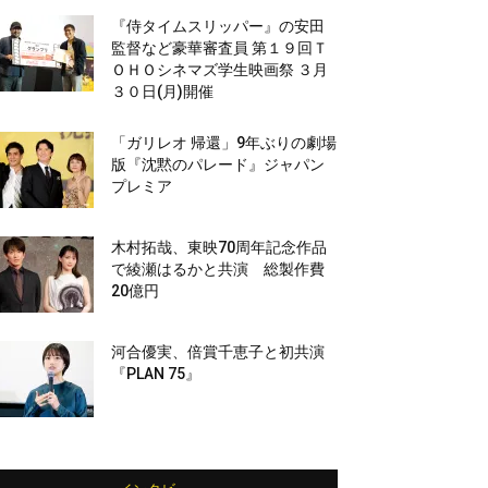
『侍タイムスリッパー』の安田
監督など豪華審査員 第１９回Ｔ
ＯＨＯシネマズ学生映画祭 ３月
３０日(月)開催
「ガリレオ 帰還」9年ぶりの劇場
版『沈黙のパレード』ジャパン
プレミア
木村拓哉、東映70周年記念作品
で綾瀬はるかと共演 総製作費
20億円
河合優実、倍賞千恵子と初共演
『PLAN 75』