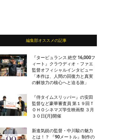
編集部オススメの記事
『タービュランス 絶空 16,000フ
ィート』クラウディオ・ファエ
監督オフィシャルインタビュー
「本作は、人間の回復力と真実
の解放力の核心へと迫る旅」
『侍タイムスリッパー』の安田
監督など豪華審査員 第１９回Ｔ
ＯＨＯシネマズ学生映画祭 ３月
３０日(月)開催
新進気鋭の監督・中川駿の魅力
とは！？ 『90メートル』制作の