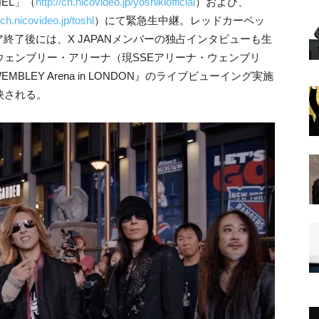
NEL」（
http://ch.nicovideo.jp/yoshikiofficial
）および、
/ch.nicovideo.jp/toshl
）にて緊急生中継。レッドカーペッ
終了後には、X JAPANメンバーの独占インタビューも生
ウェンブリー・アリーナ（現SSEアリーナ・ウェンブリ
he WEMBLEY Arena in LONDON』のライブビューイング実施
映される。