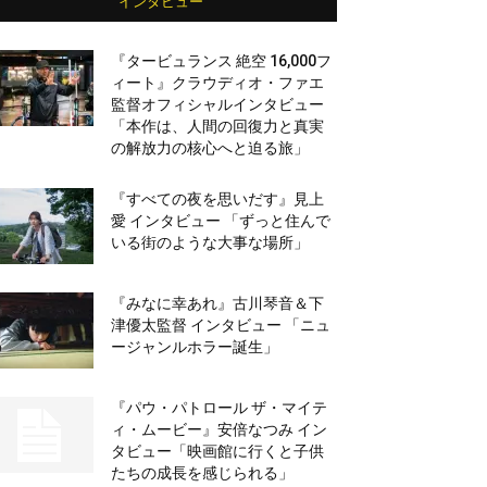
インタビュー
『タービュランス 絶空 16,000フ
ィート』クラウディオ・ファエ
監督オフィシャルインタビュー
「本作は、人間の回復力と真実
の解放力の核心へと迫る旅」
『すべての夜を思いだす』見上
愛 インタビュー 「ずっと住んで
いる街のような大事な場所」
『みなに幸あれ』古川琴音＆下
津優太監督 インタビュー 「ニュ
ージャンルホラー誕生」
『パウ・パトロール ザ・マイテ
ィ・ムービー』安倍なつみ イン
タビュー「映画館に行くと子供
たちの成長を感じられる」