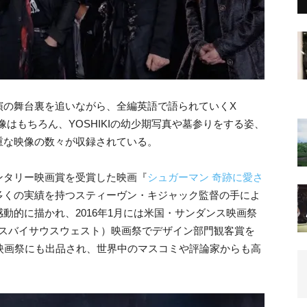
演の舞台裏を追いながら、全編英語で語られていくX
映像はもちろん、YOSHIKIの幼少期写真や墓参りをする姿、
重な映像の数々が収録されている。
ンタリー映画賞を受賞した映画『
シュガーマン 奇跡に愛さ
多くの実績を持つスティーヴン・キジャック監督の手によ
動的に描かれ、2016年1月には米国・サンダンス映画祭
ウスバイサウスウェスト）映画祭でデザイン部門観客賞を
映画祭にも出品され、世界中のマスコミや評論家からも高