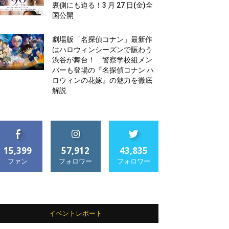
裏側にも迫る！3 月 27 日(金)全
国公開
劇場版「名探偵コナン」最新作
はハロウィンシーズンで賑わう
渋谷が舞台！ 警察学校組メン
バーも登場の『名探偵コナン ハ
ロウィンの花嫁』の魅力を徹底
解説
15,399
57,912
43,835
ファン
フォロワー
フォロワー
イベントレポート