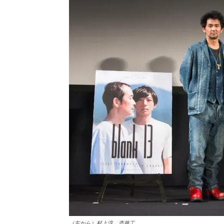
（左から）村上淳、斎藤工