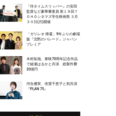
『侍タイムスリッパー』の安田
監督など豪華審査員 第１９回Ｔ
ＯＨＯシネマズ学生映画祭 ３月
３０日(月)開催
「ガリレオ 帰還」9年ぶりの劇場
版『沈黙のパレード』ジャパン
プレミア
木村拓哉、東映70周年記念作品
で綾瀬はるかと共演 総製作費
20億円
河合優実、倍賞千恵子と初共演
『PLAN 75』