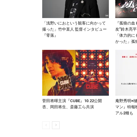
「浅野いにおという観客に向かって
『孤狼の血 
撮った」竹中直人 監督インタビュー
友”鈴木亮
『零落』
「体力的に
かった」孤
菅田将暉主演『CUBE』10.22公開
庵野秀明×
杏、岡田将生、斎藤工ら共演
マン』特報
アル2種も