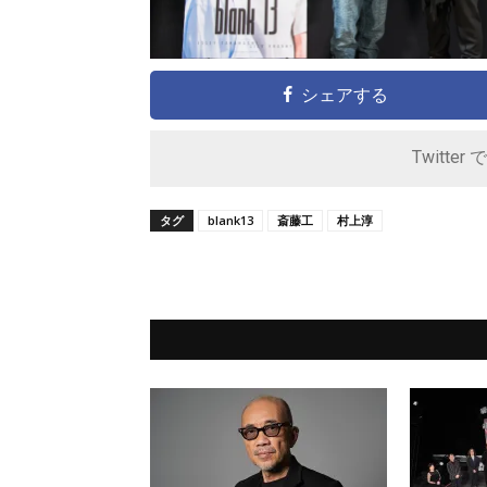
シェアする
Twitter 
タグ
blank13
斎藤工
村上淳