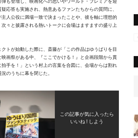
川弾も登壇し、映画化への思いやワールド・プレミアを迎
質疑応答も実施され、熱意あるファンたちからの質問に、
が主人公役に満場一致で決まったことや、彼を軸に理想的
、次々と披露される熱いトークに会場はますますの盛り上
ェクトが始動した際に、斎藤が「この作品はゆうばりを目
な映画祭がある中、『ここでかける！』と企画段階から貫
に拍手を！」という村上の言葉を合図に、会場からは割れ
盛況のうちに幕を閉じた。
この記事が気に入ったら
いいね ! しよう