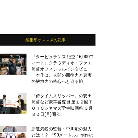
編集部オススメの記事
『タービュランス 絶空 16,000フ
ィート』クラウディオ・ファエ
監督オフィシャルインタビュー
「本作は、人間の回復力と真実
の解放力の核心へと迫る旅」
『侍タイムスリッパー』の安田
監督など豪華審査員 第１９回Ｔ
ＯＨＯシネマズ学生映画祭 ３月
３０日(月)開催
新進気鋭の監督・中川駿の魅力
とは！？ 『90メートル』制作の