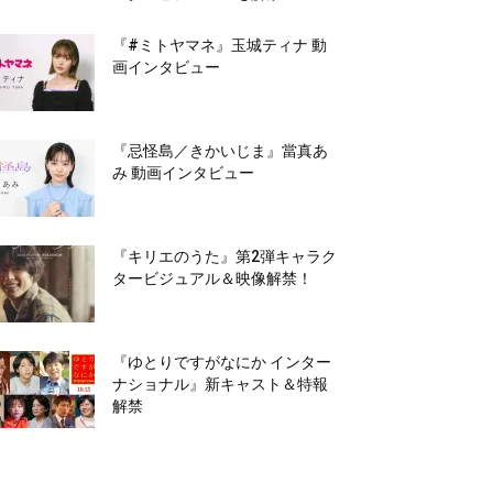
『#ミトヤマネ』玉城ティナ 動
画インタビュー
『忌怪島／きかいじま』當真あ
み 動画インタビュー
『キリエのうた』第2弾キャラク
タービジュアル＆映像解禁！
『ゆとりですがなにか インター
ナショナル』新キャスト＆特報
解禁