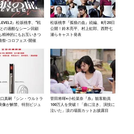
LEVEL2』松坂桃李、“戦
松坂桃李『孤狼の血』続編、8月20日
平との過酷なシーン回顧
公開！鈴木亮平、村上虹郎、西野七
も精神的にもお互いきつ
瀬らキャスト発表
狼祭-コロフェス-開催
樋口真嗣『シン・ウルトラ
菅田将暉×小松菜奈『糸』観客動員
映像が解禁、特別ビジュ
100万人を突破！「曲に泣き、演技に
泣いた」涙の場面カットお披露目