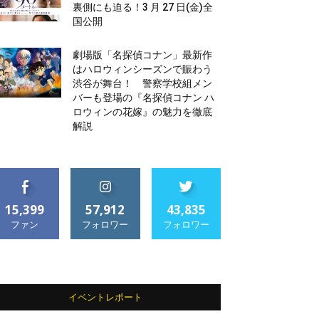
裏側にも迫る！3 月 27 日(金)全
国公開
劇場版「名探偵コナン」最新作
はハロウィンシーズンで賑わう
渋谷が舞台！ 警察学校組メン
バーも登場の『名探偵コナン ハ
ロウィンの花嫁』の魅力を徹底
解説
15,399
57,912
43,835
ファン
フォロワー
フォロワー
イベントレポート