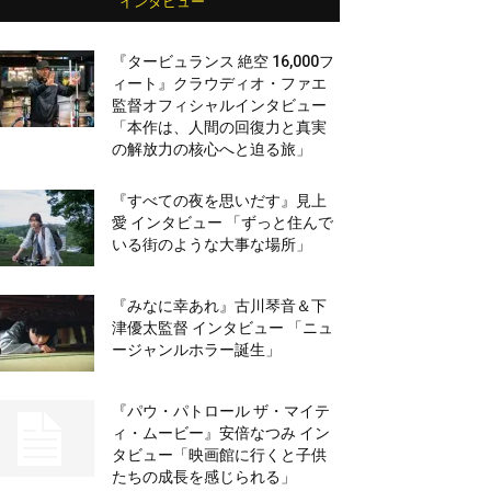
インタビュー
『タービュランス 絶空 16,000フ
ィート』クラウディオ・ファエ
監督オフィシャルインタビュー
「本作は、人間の回復力と真実
の解放力の核心へと迫る旅」
『すべての夜を思いだす』見上
愛 インタビュー 「ずっと住んで
いる街のような大事な場所」
『みなに幸あれ』古川琴音＆下
津優太監督 インタビュー 「ニュ
ージャンルホラー誕生」
『パウ・パトロール ザ・マイテ
ィ・ムービー』安倍なつみ イン
タビュー「映画館に行くと子供
たちの成長を感じられる」