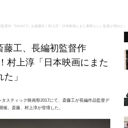
監督作『blank13』お披露目！村上淳「日本映画にまた素晴らしい監督が現れた」
斎藤工、長編初監督作
露目！村上淳「日本映画にまた
れた」
ンタスティック映画祭2017にて、斎藤工が長編作品監督デ
拶が開催。斎藤、村上淳が登壇した。