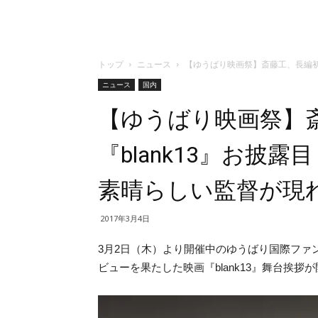
トップ
ニュース
【ゆうばり映画祭】斎藤工、長編初
ニュース
国内
【ゆうばり映画祭】
『blank13』お披
素晴らしい監督が現
2017年3月4日
3月2日（木）より開催中のゆうばり国際ファ
ビューを果たした映画『blank13』舞台挨