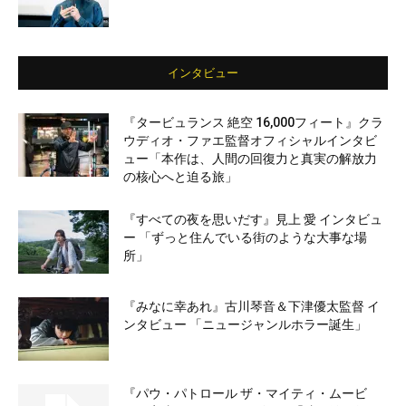
インタビュー
『タービュランス 絶空 16,000フィート』クラ
ウディオ・ファエ監督オフィシャルインタビ
ュー「本作は、人間の回復力と真実の解放力
の核心へと迫る旅」
『すべての夜を思いだす』見上 愛 インタビュ
ー 「ずっと住んでいる街のような大事な場
所」
『みなに幸あれ』古川琴音＆下津優太監督 イ
ンタビュー 「ニュージャンルホラー誕生」
『パウ・パトロール ザ・マイティ・ムービ