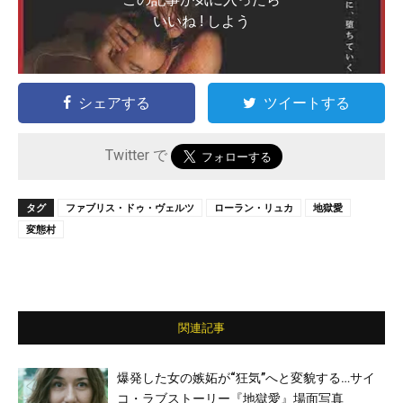
いいね ! しよう
シェアする
ツイートする
Twitter で
タグ
ファブリス・ドゥ・ヴェルツ
ローラン・リュカ
地獄愛
変態村
関連記事
爆発した女の嫉妬が“狂気”へと変貌する…サイ
コ・ラブストーリー『地獄愛』場面写真