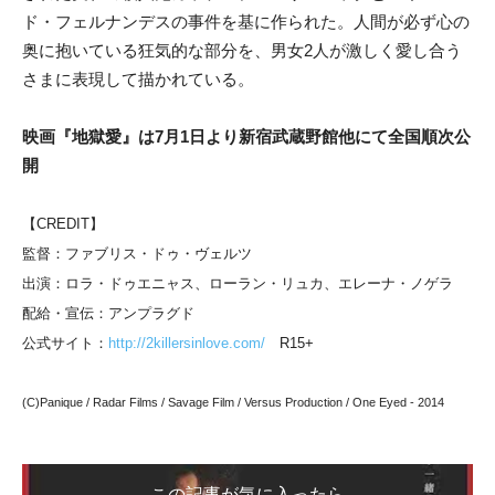
ド・フェルナンデスの事件を基に作られた。人間が必ず心の
奥に抱いている狂気的な部分を、男女2人が激しく愛し合う
さまに表現して描かれている。
映画『地獄愛』は7月1日より新宿武蔵野館他にて全国順次公
開
【CREDIT】
監督：ファブリス・ドゥ・ヴェルツ
出演：ロラ・ドゥエニャス、ローラン・リュカ、エレーナ・ノゲラ
配給・宣伝：アンプラグド
公式サイト：
http://2killersinlove.com/
R15+
(C)Panique / Radar Films / Savage Film / Versus Production / One Eyed - 2014
この記事が気に入ったら