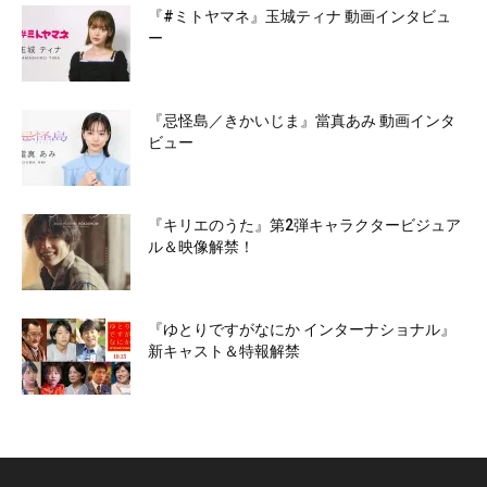
『#ミトヤマネ』玉城ティナ 動画インタビュ
ー
『忌怪島／きかいじま』當真あみ 動画インタ
ビュー
『キリエのうた』第2弾キャラクタービジュア
ル＆映像解禁！
『ゆとりですがなにか インターナショナル』
新キャスト＆特報解禁