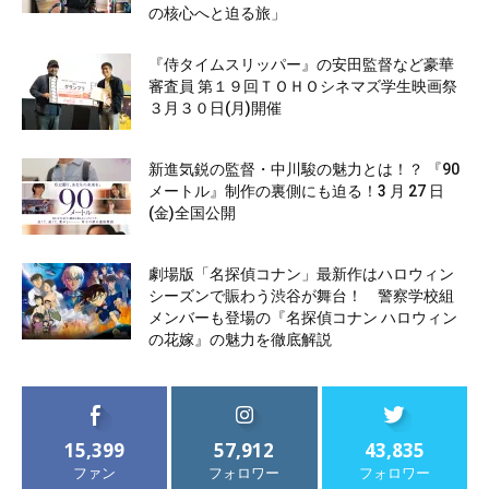
の核心へと迫る旅」
『侍タイムスリッパー』の安田監督など豪華
審査員 第１９回ＴＯＨＯシネマズ学生映画祭
３月３０日(月)開催
新進気鋭の監督・中川駿の魅力とは！？ 『90
メートル』制作の裏側にも迫る！3 月 27 日
(金)全国公開
劇場版「名探偵コナン」最新作はハロウィン
シーズンで賑わう渋谷が舞台！ 警察学校組
メンバーも登場の『名探偵コナン ハロウィン
の花嫁』の魅力を徹底解説
15,399
57,912
43,835
ファン
フォロワー
フォロワー