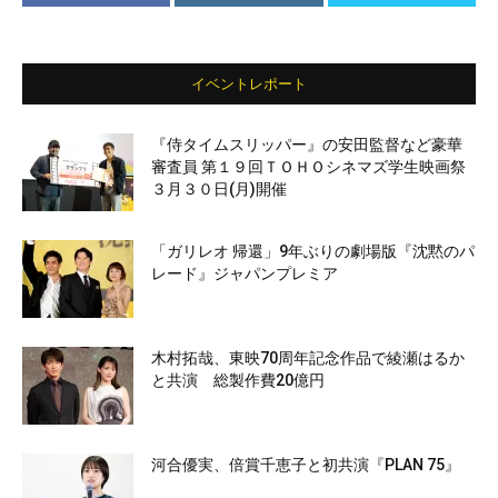
イベントレポート
『侍タイムスリッパー』の安田監督など豪華
審査員 第１９回ＴＯＨＯシネマズ学生映画祭
３月３０日(月)開催
「ガリレオ 帰還」9年ぶりの劇場版『沈黙のパ
レード』ジャパンプレミア
木村拓哉、東映70周年記念作品で綾瀬はるか
と共演 総製作費20億円
河合優実、倍賞千恵子と初共演『PLAN 75』