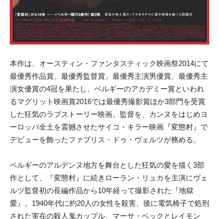
本作は、オースティン・ファンタスティック映画祭2014にて
最優秀作品賞、最優秀監督賞、最優秀主演男優賞、最優秀主
演女優賞の4冠を果たし、ベルギーのアカデミー賞といわれ
るマグリット映画賞2016では最優秀撮影賞ほか3部門を受賞
した狂気のラブストーリー映画。監督を、カンヌをはじめヨ
ーロッパ全土を震撼させたサイコ・キラー映画『変態村』で
デビューを飾ったファブリス・ドゥ・ヴェルツが務める。
ベルギーのアルデンヌ地方を舞台とした狂気の愛を描く3部
作として、『変態村』に続きローラン・リュカを主演にヴェ
ルツ監督初の長編作品から10年経って撮影された『地獄
愛』。1940年代に約20人の女性を殺害、後に電気椅子で処刑
された実在の殺人鬼カップル、マーサ・ベックとレイモン