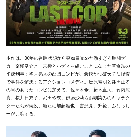
本作は、30年の昏睡状態から突如目覚めた熱すぎる昭和デ
カ：京極浩介と、京極とバディを組むことになった草食系の
平成刑事：望月亮太の凸凹コンビが、豪快かつ破天荒な捜査
で事件を解決するアクションコメディ。唐沢寿明と窪田正孝
の息のあったコンビに加えて、佐々木希、藤木直人、竹内涼
真、桜井日奈子、武田玲奈、伊藤沙莉らお馴染みのキャラク
ターたちが続投。新たに加藤雅也、吉沢亮、升毅、ふなっし
ーが共演する。