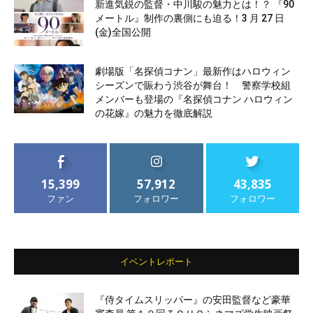
新進気鋭の監督・中川駿の魅力とは！？ 『90
メートル』制作の裏側にも迫る！3 月 27 日
(金)全国公開
劇場版「名探偵コナン」最新作はハロウィン
シーズンで賑わう渋谷が舞台！ 警察学校組
メンバーも登場の『名探偵コナン ハロウィン
の花嫁』の魅力を徹底解説
15,399
57,912
43,835
ファン
フォロワー
フォロワー
イベントレポート
『侍タイムスリッパー』の安田監督など豪華