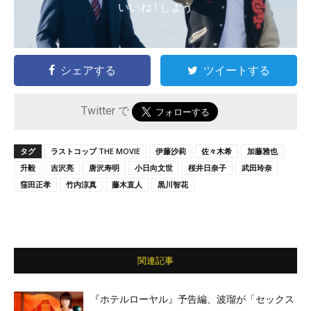
いいね ! しよう
シェアする
ツイートする
Twitter で
タグ
ラストコップ THE MOVIE
伊藤沙莉
佐々木希
加藤雅也
升毅
吉沢亮
唐沢寿明
小日向文世
桜井日奈子
武田玲奈
窪田正孝
竹内涼真
藤木直人
黒川智花
関連記事
『ホテルローヤル』予告編、波瑠が「セックス