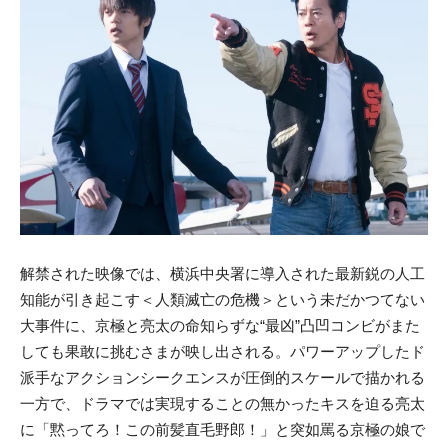
解禁された映像では、横浜中央署に導入された最新鋭の人工
知能が引き起こす＜人類滅亡の危機＞という未だかつてない
大事件に、京極と亮太の命知らずな“最凶”凸凹コンビがまた
しても果敢に挑むさまが映し出される。パワーアップしたド
派手なアクションシークエンスが圧倒的スケールで描かれる
一方で、ドラマでは実現することの無かったキスを迫る亮太
に「黙ってろ！この前髪直毛野郎！」と突如罵る京極の娘で