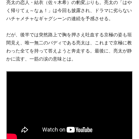
亮太の恋人・結衣（佐々木希）の豹変ぶりも。亮太の「はや
く帰りてぇ～なぁ！」は今回も披露され、ドラマに劣らない
ハチャメチャなギャグシーンの連続を予感させる。
だが、後半では突然路上で胸を押さえ吐血する京極の姿も垣
間見え、唯一無二のバディである亮太は、これまで京極に教
わった全てを持って答えようと奔走する。最後に、亮太が静
かに流す、一筋の涙の意味とは。