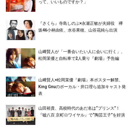
って、いいものですか？」
『さくら』寺島しのぶ×永瀬正敏が夫婦役 欅
坂46小林由依、水谷果穂、山谷花純ら出演
山﨑賢人が「一番会いたい人に会いに行く」、
松岡茉優と自転車で2人乗り『劇場』予告編
山﨑賢人×松岡茉優『劇場』本ポスター解禁、
King Gnuのボーカル・井口理ら追加キャスト発
表
山田裕貴、高校時代のあだ名は“プリンス”！
『嘘八百 京町ロワイヤル』で“陶芸王子”を好演