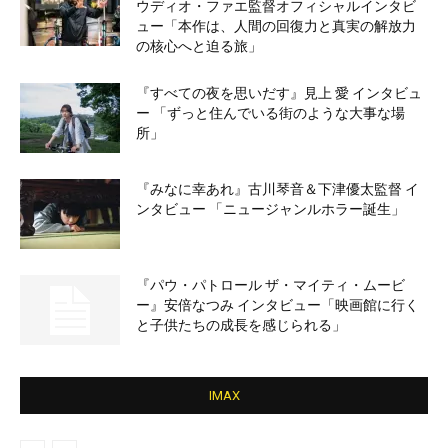
ウディオ・ファエ監督オフィシャルインタビ
ュー「本作は、人間の回復力と真実の解放力
の核心へと迫る旅」
『すべての夜を思いだす』見上 愛 インタビュ
ー 「ずっと住んでいる街のような大事な場
所」
『みなに幸あれ』古川琴音＆下津優太監督 イ
ンタビュー 「ニュージャンルホラー誕生」
『パウ・パトロール ザ・マイティ・ムービ
ー』安倍なつみ インタビュー「映画館に行く
と子供たちの成長を感じられる」
IMAX