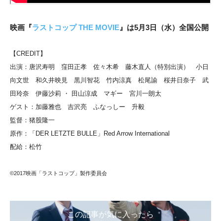
映画『
ラストコップ THE MOVIE
』は5月3日（水）全国公開
【CREDIT】
出演：唐沢寿明 窪田正孝 佐々木希 藤木直人（特別出演） 小日
向文世 和久井映見 黒川智花 竹内涼真 松尾諭 桜井日奈子 武
田玲奈 伊藤沙莉 ・ 田山涼成 マギー 宮川一朗太
ゲスト：加藤雅也 吉沢亮 ふなっしー 升毅
監督：猪股隆一
原作：「DER LETZTE BULLE」Red Arrow International
配給：松竹
©2017映画「ラストコップ」製作委員会
この記事が気に入ったら