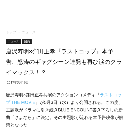
トップ
ニュース
ニュース
国内
唐沢寿明×窪田正孝『ラストコップ』本予
告、怒涛のギャグシーン連発も再び涙のクラ
イマックス！？
2017年3月16日
唐沢寿明×窪田正孝共演のアクションコメディ『
ラストコッ
プ THE MOVIE
』が5月3日（水）より公開される。この度、
主題歌がドラマに引き続きBLUE ENCOUNT書き下ろしの新
曲「さよなら」に決定。その主題歌が流れる本予告映像が解
禁となった。