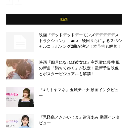
動画
映画『デッドデッドデーモンズデデデデデス
トラクション』、ano・幾田りらによるスペシ
ャルコラボソング2曲が決定！本予告も解禁！
映画『四月になれば彼女は』主題歌に藤井 風
の新曲「満ちてゆく」が決定！最新予告映像
とポスタービジュアルも解禁！
『#ミトヤマネ』玉城ティナ 動画インタビュ
ー
『忌怪島／きかいじま』當真あみ 動画インタ
ビュー