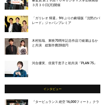
審査員 第１９回ＴＯＨＯシネマズ学生映画祭
３月３０日(月)開催
「ガリレオ 帰還」9年ぶりの劇場版『沈黙のパ
レード』ジャパンプレミア
木村拓哉、東映70周年記念作品で綾瀬はるか
と共演 総製作費20億円
河合優実、倍賞千恵子と初共演『PLAN 75』
インタビュー
『タービュランス 絶空 16,000フィート』クラ