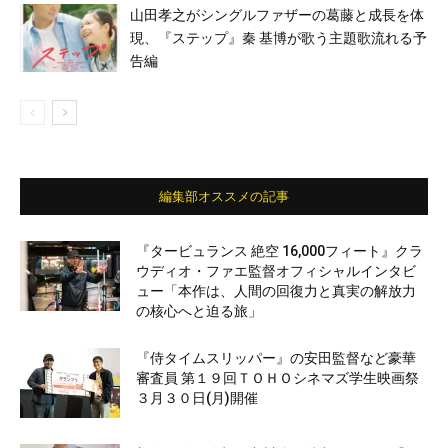
山田孝之がシングルファザーの葛藤と成長を体
現、『ステップ』秦 基博が歌う主題歌流れる予
告編
編集部オススメの記事
『タービュランス 絶空 16,000フィート』クラ
ウディオ・ファエ監督オフィシャルインタビ
ュー「本作は、人間の回復力と真実の解放力
の核心へと迫る旅」
『侍タイムスリッパー』の安田監督など豪華
審査員 第１９回ＴＯＨＯシネマズ学生映画祭
３月３０日(月)開催