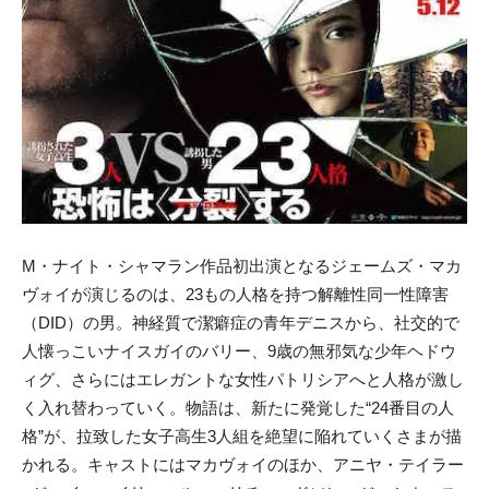
M・ナイト・シャマラン作品初出演となるジェームズ・マカ
ヴォイが演じるのは、23もの人格を持つ解離性同一性障害
（DID）の男。神経質で潔癖症の青年デニスから、社交的で
人懐っこいナイスガイのバリー、9歳の無邪気な少年ヘドウ
ィグ、さらにはエレガントな女性パトリシアへと人格が激し
く入れ替わっていく。物語は、新たに発覚した“24番目の人
格”が、拉致した女子高生3人組を絶望に陥れていくさまが描
かれる。キャストにはマカヴォイのほか、アニヤ・テイラー