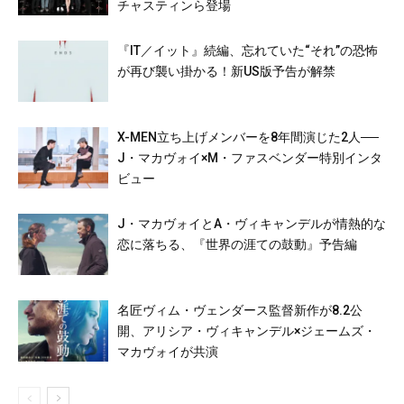
チャスティンら登場
『IT／イット』続編、忘れていた“それ”の恐怖
が再び襲い掛かる！新US版予告が解禁
X-MEN立ち上げメンバーを8年間演じた2人──
J・マカヴォイ×M・ファスベンダー特別インタ
ビュー
J・マカヴォイとA・ヴィキャンデルが情熱的な
恋に落ちる、『世界の涯ての鼓動』予告編
名匠ヴィム・ヴェンダース監督新作が8.2公
開、アリシア・ヴィキャンデル×ジェームズ・
マカヴォイが共演