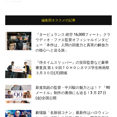
編集部オススメの記事
『タービュランス 絶空 16,000フィート』クラ
ウディオ・ファエ監督オフィシャルインタビ
ュー「本作は、人間の回復力と真実の解放力
の核心へと迫る旅」
『侍タイムスリッパー』の安田監督など豪華
審査員 第１９回ＴＯＨＯシネマズ学生映画祭
３月３０日(月)開催
新進気鋭の監督・中川駿の魅力とは！？ 『90
メートル』制作の裏側にも迫る！3 月 27 日
(金)全国公開
劇場版「名探偵コナン」最新作はハロウィン