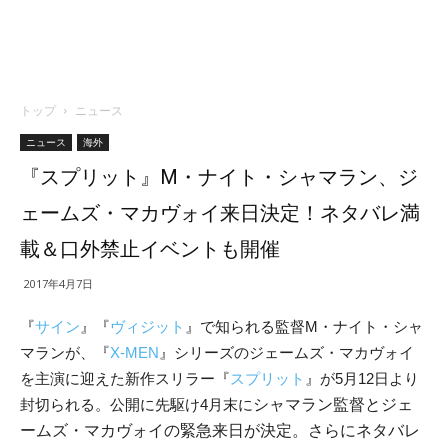
トップ
ニュース
ニュース
海外
『スプリット』M・ナイト・シャマラン、ジ
ェームズ・マカヴォイ来日決定！ネタバレ満
載＆口外禁止イベントも開催
2017年4月7日
『
サイン
』『
ヴィジット
』で知られる監督M・ナイト・シャ
マランが、『
X-MEN
』シリーズのジェームズ・マカヴォイ
を主演に迎えた新作スリラー『
スプリット
』が5月12日より
封切られる。公開に先駆け4月末に
シャマラン監督とジェ
ームズ・マカヴォイの
緊急来日が決定。さらに
ネタバレ