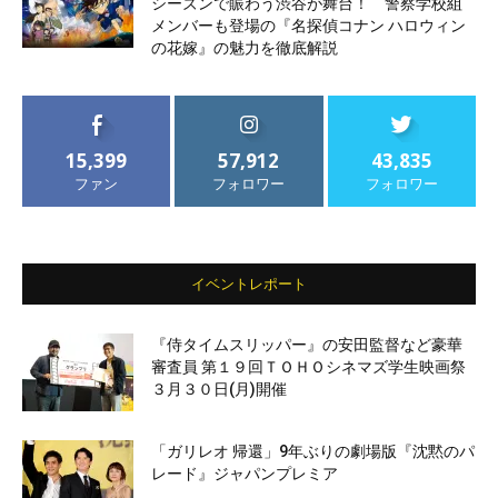
シーズンで賑わう渋谷が舞台！ 警察学校組
メンバーも登場の『名探偵コナン ハロウィン
の花嫁』の魅力を徹底解説
15,399
57,912
43,835
ファン
フォロワー
フォロワー
イベントレポート
『侍タイムスリッパー』の安田監督など豪華
審査員 第１９回ＴＯＨＯシネマズ学生映画祭
３月３０日(月)開催
「ガリレオ 帰還」9年ぶりの劇場版『沈黙のパ
レード』ジャパンプレミア