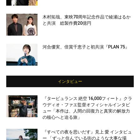
木村拓哉、東映70周年記念作品で綾瀬はるか
と共演 総製作費20億円
河合優実、倍賞千恵子と初共演『PLAN 75』
インタビュー
『タービュランス 絶空 16,000フィート』クラ
ウディオ・ファエ監督オフィシャルインタビ
ュー「本作は、人間の回復力と真実の解放力
の核心へと迫る旅」
『すべての夜を思いだす』見上 愛 インタビュ
ー 「ずっと住んでいる街のような大事な場