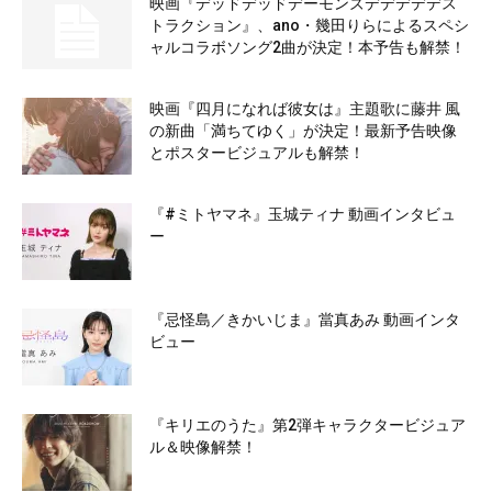
映画『デッドデッドデーモンズデデデデデス
トラクション』、ano・幾田りらによるスペシ
ャルコラボソング2曲が決定！本予告も解禁！
映画『四月になれば彼女は』主題歌に藤井 風
の新曲「満ちてゆく」が決定！最新予告映像
とポスタービジュアルも解禁！
『#ミトヤマネ』玉城ティナ 動画インタビュ
ー
『忌怪島／きかいじま』當真あみ 動画インタ
ビュー
『キリエのうた』第2弾キャラクタービジュア
ル＆映像解禁！