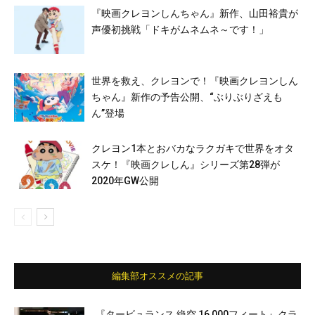
『映画クレヨンしんちゃん』新作、山田裕貴が
声優初挑戦「ドキがムネムネ～です！」
世界を救え、クレヨンで！『映画クレヨンしん
ちゃん』新作の予告公開、“ぶりぶりざえも
ん”登場
クレヨン1本とおバカなラクガキで世界をオタ
スケ！『映画クレしん』シリーズ第28弾が
2020年GW公開
編集部オススメの記事
『タービュランス 絶空 16,000フィート』クラ