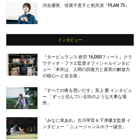
河合優実、倍賞千恵子と初共演『PLAN 75』
インタビュー
『タービュランス 絶空 16,000フィート』クラ
ウディオ・ファエ監督オフィシャルインタビ
ュー「本作は、人間の回復力と真実の解放力
の核心へと迫る旅」
『すべての夜を思いだす』見上 愛 インタビュ
ー 「ずっと住んでいる街のような大事な場
所」
『みなに幸あれ』古川琴音＆下津優太監督 イ
ンタビュー 「ニュージャンルホラー誕生」