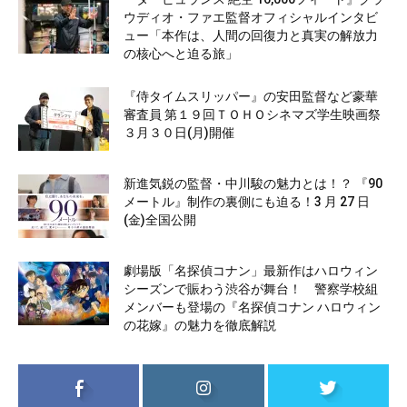
ウディオ・ファエ監督オフィシャルインタビ
ュー「本作は、人間の回復力と真実の解放力
の核心へと迫る旅」
『侍タイムスリッパー』の安田監督など豪華
審査員 第１９回ＴＯＨＯシネマズ学生映画祭
３月３０日(月)開催
新進気鋭の監督・中川駿の魅力とは！？ 『90
メートル』制作の裏側にも迫る！3 月 27 日
(金)全国公開
劇場版「名探偵コナン」最新作はハロウィン
シーズンで賑わう渋谷が舞台！ 警察学校組
メンバーも登場の『名探偵コナン ハロウィン
の花嫁』の魅力を徹底解説