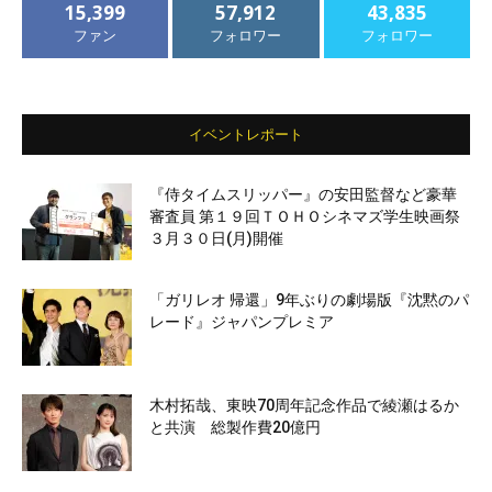
15,399
57,912
43,835
ファン
フォロワー
フォロワー
イベントレポート
『侍タイムスリッパー』の安田監督など豪華
審査員 第１９回ＴＯＨＯシネマズ学生映画祭
３月３０日(月)開催
「ガリレオ 帰還」9年ぶりの劇場版『沈黙のパ
レード』ジャパンプレミア
木村拓哉、東映70周年記念作品で綾瀬はるか
と共演 総製作費20億円