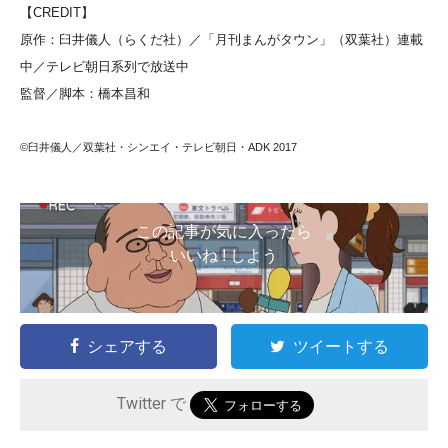
【CREDIT】
原作：臼井儀人（らくだ社）／「月刊まんがタウン」（双葉社）連載
中／テレビ朝日系列で放送中
監督／脚本：橋本昌和
©臼井儀人／双葉社・シンエイ・テレビ朝日・ADK 2017
この記事が気に入ったら
いいね ! しよう
シェアする
ツイートする
Twitter で