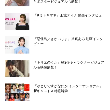
とポスタービジュアルも解禁！
『#ミトヤマネ』玉城ティナ 動画インタビュ
ー
『忌怪島／きかいじま』當真あみ 動画インタ
ビュー
『キリエのうた』第2弾キャラクタービジュア
ル＆映像解禁！
『ゆとりですがなにか インターナショナル』
新キャスト＆特報解禁