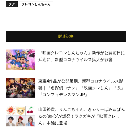
タグ
クレヨンしんちゃん
関連記事
『映画クレヨンしんちゃん』新作が公開前日に
延期に、新型コロナウイルス拡大が影響
東宝4作品が公開延期、新型コロナウイルス影
響｜『名探偵コナン』『映画クレしん』『糸』
『コンフィデンスマンJP』
山田裕貴、りんごちゃん、きゃりーぱみゅぱみ
ゅの“絵心”が爆発！ラクガキが『映画クレし
ん』本編に登場