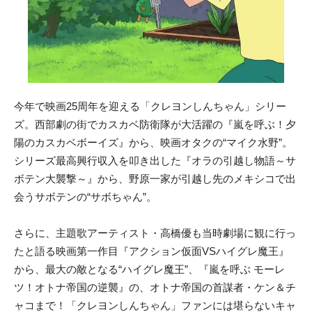
今年で映画25周年を迎える「クレヨンしんちゃん」シリー
ズ。西部劇の街でカスカベ防衛隊が大活躍の『嵐を呼ぶ！夕
陽のカスカベボーイズ』から、映画オタクの“マイク水野”。
シリーズ最高興行収入を叩き出した『オラの引越し物語～サ
ボテン大襲撃～』から、野原一家が引越し先のメキシコで出
会うサボテンの“サボちゃん”。
さらに、主題歌アーティスト・高橋優も当時劇場に観に行っ
たと語る映画第一作目『アクション仮面VSハイグレ魔王』
から、最大の敵となる“ハイグレ魔王”、『嵐を呼ぶ モーレ
ツ！オトナ帝国の逆襲』の、オトナ帝国の首謀者・ケン＆チ
ャコまで！「クレヨンしんちゃん」ファンには堪らないキャ