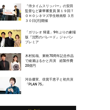
『侍タイムスリッパー』の安田
監督など豪華審査員 第１９回Ｔ
ＯＨＯシネマズ学生映画祭 ３月
３０日(月)開催
「ガリレオ 帰還」9年ぶりの劇場
版『沈黙のパレード』ジャパン
プレミア
木村拓哉、東映70周年記念作品
で綾瀬はるかと共演 総製作費
20億円
河合優実、倍賞千恵子と初共演
『PLAN 75』