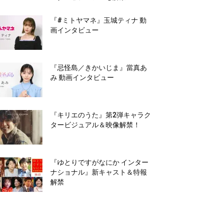
『#ミトヤマネ』玉城ティナ 動
画インタビュー
『忌怪島／きかいじま』當真あ
み 動画インタビュー
『キリエのうた』第2弾キャラク
タービジュアル＆映像解禁！
『ゆとりですがなにか インター
ナショナル』新キャスト＆特報
解禁