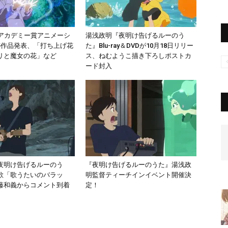
本アカデミー賞アニメーシ
湯浅政明『夜明け告げるルーのう
5作品発表、「打ち上げ花
た』Blu-ray＆DVDが10月18日リリー
リと魔女の花」など
ス、ねむようこ描き下ろしポストカ
ード封入
夜明け告げるルーのう
『夜明け告げるルーのうた』湯浅政
歌「歌うたいのバラッ
明監督ティーチインイベント開催決
藤和義からコメント到着
定！