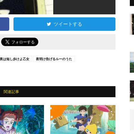
ツイートする
で
夜は短し歩けよ乙女
夜明け告げるルーのうた
関連記事