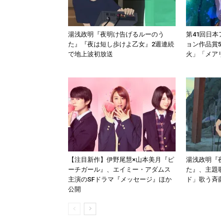
湯浅政明『夜明け告げるルーのう
第41回日
た』『夜は短し歩けよ乙女』2週連続
ョン作品賞
で地上波初放送
火」「メア
【注目新作】伊野尾慧×山本美月『ピ
湯浅政明『
ーチガール』、エイミー・アダムス
た』、主題
主演のSFドラマ『メッセージ』ほか
ド」歌う斉
公開