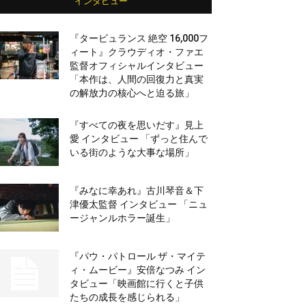
インタビュー
『タービュランス 絶空 16,000フ
ィート』クラウディオ・ファエ
監督オフィシャルインタビュー
「本作は、人間の回復力と真実
の解放力の核心へと迫る旅」
『すべての夜を思いだす』見上
愛 インタビュー 「ずっと住んで
いる街のような大事な場所」
『みなに幸あれ』古川琴音＆下
津優太監督 インタビュー 「ニュ
ージャンルホラー誕生」
『パウ・パトロール ザ・マイテ
ィ・ムービー』安倍なつみ イン
タビュー「映画館に行くと子供
たちの成長を感じられる」