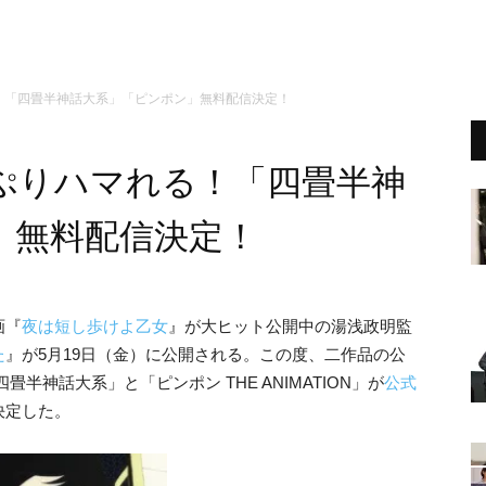
！「四畳半神話大系」「ピンポン」無料配信決定！
ぷりハマれる！「四畳半神
」無料配信決定！
画『
夜は短し歩けよ乙女
』が大ヒット公開中の湯浅政明監
た
』が5月19日（金）に公開される。この度、二作品の公
半神話大系」と「ピンポン THE ANIMATION」が
公式
決定した。