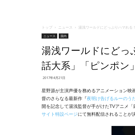
トップ
ニュース
湯浅ワールドにどっぷりハマれる
ニュース
国内
湯浅ワールドにどっ
話大系」「ピンポン
2017年4月21日
星野源が主演声優を務めるアニメーション映
督のさらなる最新作『
夜明け告げるルーのう
開を記念して湯浅監督が手がけたTVアニメ「四畳
サイト特設ページ
にて無料配信されることが