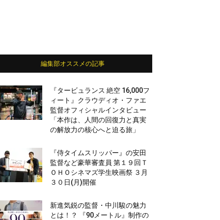
編集部オススメの記事
『タービュランス 絶空 16,000フ
ィート』クラウディオ・ファエ
監督オフィシャルインタビュー
「本作は、人間の回復力と真実
の解放力の核心へと迫る旅」
『侍タイムスリッパー』の安田
監督など豪華審査員 第１９回Ｔ
ＯＨＯシネマズ学生映画祭 ３月
３０日(月)開催
新進気鋭の監督・中川駿の魅力
とは！？ 『90メートル』制作の