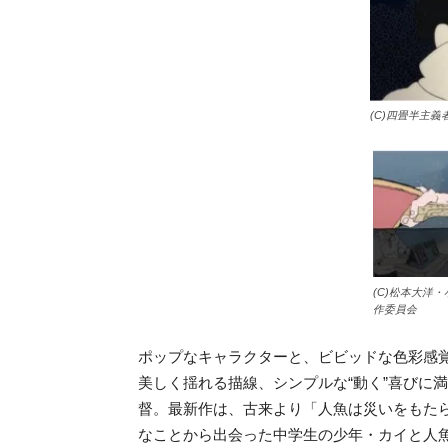
(C)四畳半主義
(C)松本大洋
作委員会
ポップなキャラクターと、ビビッドな色彩感
美しく揺れる描線、シンプルな“動く”喜びに
督。最新作は、古来より「人魚は災いをもた
なことから出会った中学生の少年・カイと人