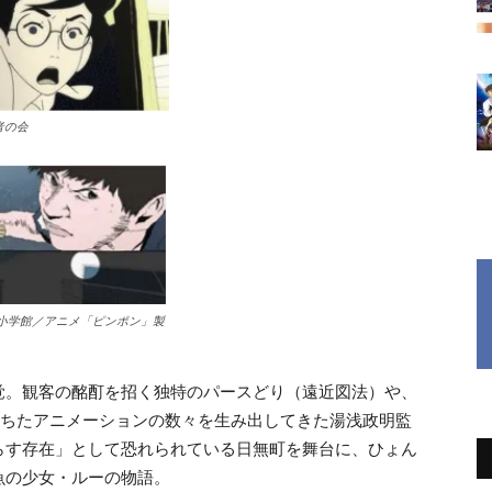
者の会
・小学館／アニメ「ピンポン」製
覚。観客の酩酊を招く独特のパースどり（遠近図法）や、
満ちたアニメーションの数々を生み出してきた湯浅政明監
らす存在」として恐れられている日無町を舞台に、ひょん
魚の少女・ルーの物語。