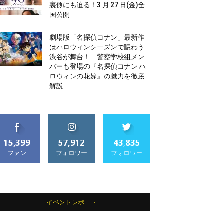
裏側にも迫る！3 月 27 日(金)全
国公開
劇場版「名探偵コナン」最新作
はハロウィンシーズンで賑わう
渋谷が舞台！ 警察学校組メン
バーも登場の『名探偵コナン ハ
ロウィンの花嫁』の魅力を徹底
解説
15,399
57,912
43,835
ファン
フォロワー
フォロワー
イベントレポート