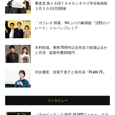
審査員 第１９回ＴＯＨＯシネマズ学生映画祭
３月３０日(月)開催
「ガリレオ 帰還」9年ぶりの劇場版『沈黙のパ
レード』ジャパンプレミア
木村拓哉、東映70周年記念作品で綾瀬はるか
と共演 総製作費20億円
河合優実、倍賞千恵子と初共演『PLAN 75』
インタビュー
『タービュランス 絶空 16,000フィート』クラ