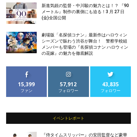
新進気鋭の監督・中川駿の魅力とは！？ 『90
メートル』制作の裏側にも迫る！3 月 27 日
(金)全国公開
劇場版「名探偵コナン」最新作はハロウィン
シーズンで賑わう渋谷が舞台！ 警察学校組
メンバーも登場の『名探偵コナン ハロウィン
の花嫁』の魅力を徹底解説
15,399
57,912
43,835
ファン
フォロワー
フォロワー
イベントレポート
『侍タイムスリッパー』の安田監督など豪華