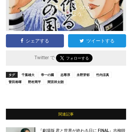
この記事が気に入ったら
いいね ! しよう
シェアする
ツイートする
Twitter で
タグ
千葉雄大
帝一の國
志尊淳
永野芽郁
竹内涼真
菅田将暉
野村周平
間宮祥太朗
関連記事
『劇場版 君と世界が終わる日に FINAL』吉柳咲