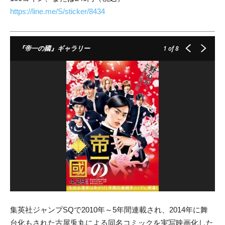
https://line.me/S/sticker/8434
『帝一の國』ギャラリー
1
of 8
集英社ジャンプSQで2010年～5年間連載され、2014年に舞
台化もされた古屋兎丸による同名コミックを実写映画化した