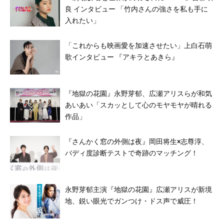
良 インタビュー 「竹内さんの強さを私も手に
入れたい」
「これからも映画愛を加速させたい」上白石萌
歌インタビュー 『アキラとあきら』
『地獄の花園』永野芽郁、広瀬アリスらが和気
あいあい「スカッとして心のモヤモヤが晴れる
作品」
『さんかく窓の外側は夜』岡田将生×志尊淳、
バディ度診断テストで奇跡のマッチング！
永野芽郁主演『地獄の花園』広瀬アリスが新境
地、鋭い眼光でガンつけ・ドス声で威圧！