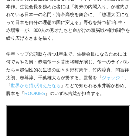
本作。生徒会長を務めた者には「将来の内閣入り」が確約さ
れている日本一の名門・海帝高校を舞台に、「総理大臣にな
って日本を自分の理想の国に変える」野心を持つ新1年生・
赤場帝一が、800人の秀才たちと命がけの頭脳戦×権力闘争を
繰り広げるさまを描く。
学年トップの頭脳を持つ1年生で、生徒会長になるためには
何でもやる男・赤場帝一を菅田将暉が演じ、帝一のライバル
たち＝超個性的な生徒の面々を野村周平、竹内涼真、間宮祥
太朗、志尊淳、千葉雄大らが扮する。監督を『
ジャッジ！
』
『
世界から猫が消えたなら
』などで知られる永井聡が務め、
脚本を『
ROOKIES
』のいずみ吉紘が担当する。