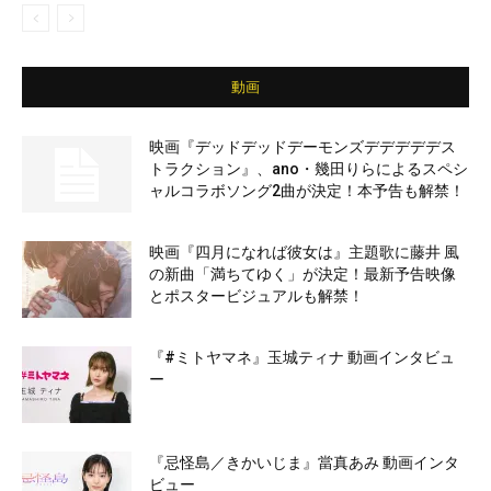
動画
映画『デッドデッドデーモンズデデデデデス
トラクション』、ano・幾田りらによるスペシ
ャルコラボソング2曲が決定！本予告も解禁！
映画『四月になれば彼女は』主題歌に藤井 風
の新曲「満ちてゆく」が決定！最新予告映像
とポスタービジュアルも解禁！
『#ミトヤマネ』玉城ティナ 動画インタビュ
ー
『忌怪島／きかいじま』當真あみ 動画インタ
ビュー