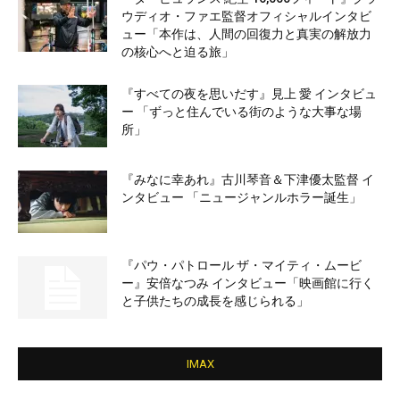
ウディオ・ファエ監督オフィシャルインタビ
ュー「本作は、人間の回復力と真実の解放力
の核心へと迫る旅」
『すべての夜を思いだす』見上 愛 インタビュ
ー 「ずっと住んでいる街のような大事な場
所」
『みなに幸あれ』古川琴音＆下津優太監督 イ
ンタビュー 「ニュージャンルホラー誕生」
『パウ・パトロール ザ・マイティ・ムービ
ー』安倍なつみ インタビュー「映画館に行く
と子供たちの成長を感じられる」
IMAX