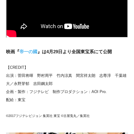
映画『
帝一の國
』は4月29日より全国東宝系にて公開
【CREDIT】
出演：菅田将暉 野村周平 竹内涼真 間宮祥太朗 志尊淳 千葉雄
大／永野芽郁 吉田鋼太郎
企画・製作：フジテレビ 制作プロダクション：AOI Pro.
配給：東宝
©2017フジテレビジョン 集英社 東宝 ©古屋兎丸／集英社