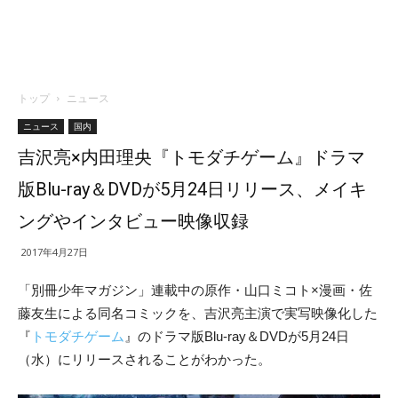
トップ
ニュース
ニュース
国内
吉沢亮×内田理央『トモダチゲーム』ドラマ
版Blu-ray＆DVDが5月24日リリース、メイキ
ングやインタビュー映像収録
2017年4月27日
「別冊少年マガジン」連載中の原作・山口ミコト×漫画・佐
藤友生による同名コミックを、吉沢亮主演で実写映像化した
『
トモダチゲーム
』のドラマ版Blu-ray＆DVDが5月24日
（水）にリリースされることがわかった。