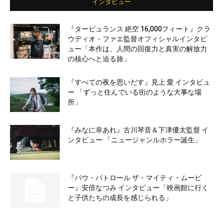
インタビュー
『タービュランス 絶空 16,000フィート』クラ
ウディオ・ファエ監督オフィシャルインタビ
ュー「本作は、人間の回復力と真実の解放力
の核心へと迫る旅」
『すべての夜を思いだす』見上 愛 インタビュ
ー 「ずっと住んでいる街のような大事な場
所」
『みなに幸あれ』古川琴音＆下津優太監督 イ
ンタビュー 「ニュージャンルホラー誕生」
『パウ・パトロール ザ・マイティ・ムービ
ー』安倍なつみ インタビュー「映画館に行く
と子供たちの成長を感じられる」