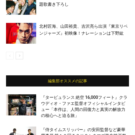
題歌書き下ろし
北村匠海、山田裕貴、吉沢亮ら出演『東京リベ
ンジャーズ』初映像！ナレーションは下野紘
編集部オススメの記事
『タービュランス 絶空 16,000フィート』クラ
ウディオ・ファエ監督オフィシャルインタビ
ュー「本作は、人間の回復力と真実の解放力
の核心へと迫る旅」
『侍タイムスリッパー』の安田監督など豪華