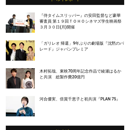
『侍タイムスリッパー』の安田監督など豪華
審査員 第１９回ＴＯＨＯシネマズ学生映画祭
３月３０日(月)開催
「ガリレオ 帰還」9年ぶりの劇場版『沈黙のパ
レード』ジャパンプレミア
木村拓哉、東映70周年記念作品で綾瀬はるか
と共演 総製作費20億円
河合優実、倍賞千恵子と初共演『PLAN 75』