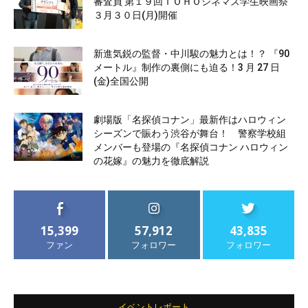
審査員 第１９回ＴＯＨＯシネマズ学生映画祭
３月３０日(月)開催
新進気鋭の監督・中川駿の魅力とは！？ 『90
メートル』制作の裏側にも迫る！3 月 27 日
(金)全国公開
劇場版「名探偵コナン」最新作はハロウィン
シーズンで賑わう渋谷が舞台！ 警察学校組
メンバーも登場の『名探偵コナン ハロウィン
の花嫁』の魅力を徹底解説
15,399
57,912
43,835
ファン
フォロワー
フォロワー
イベントレポート