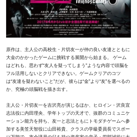
原作は、主人公の高校生・片切友一が仲の良い友達とともに
大金のかかったゲームに挑戦する展開から始まる。 ゲーム
はどれも、思わず“友人を疑ってしまう”ような内容で頭脳を
フル活用しないとクリアできない。ゲームクリアのコツ
は“友達を疑わないこと”だが、彼らは“金”より“友”を選べるの
か、究極の頭脳戦を描き出す。
主人公・片切友一を吉沢亮が演じるほか、ヒロイン・沢良宜
志法役に内田理央、学年トップの天才で、抜群のコミュニケ
ーション能力を持ち、友一と志法ともにトモダチゲームへ参
加する美笠天智役に山田裕貴、クラスの学級委員長でスポー
ツ万能で、市会議員の父を持つ資産家の息子・四部誠役に大