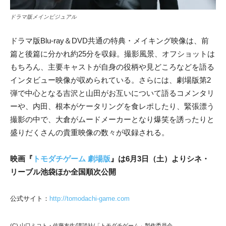
ドラマ版メインビジュアル
ドラマ版Blu-ray＆DVD共通の特典・
メイキング映像は、前
篇と後篇に分かれ約25分を収録。撮影風景、オフショットは
もちろん、主要キャストが自身の役柄や見どころなどを語る
インタビュー映像が収められている。さらには、劇場版第2
弾で中心となる吉沢と山田がお互いについて語るコメンタリ
ーや、内田、根本がケータリングを食レポしたり、緊張漂う
撮影の中で、大倉がムードメーカーとなり爆笑を誘ったりと
盛りだくさんの貴重映像の数々が収録される。
映画『
トモダチゲーム 劇場版
』は6月3日（土）よりシネ・
リーブル池袋ほか全国順次公開
公式サイト：
http://tomodachi-game.com
(C) 山口ミコト・佐藤友生/講談社/「トモダチゲーム」製作委員会