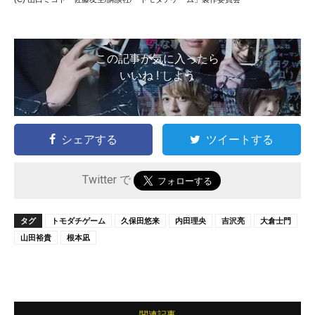
この記事が気に入ったら
いいね ! しよう
シェアする
ツイートする
Twitter で
タグ
トモダチゲーム
久保田悠来
内田理央
吉沢亮
大倉士門
山田裕貴
根本凪
関連記事