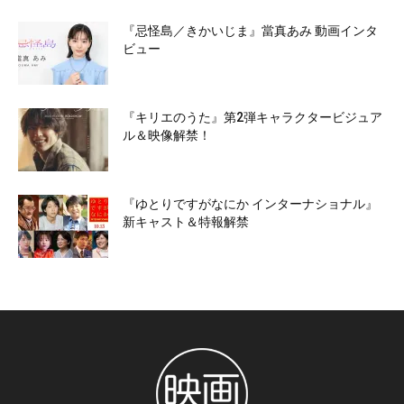
『忌怪島／きかいじま』當真あみ 動画インタ
ビュー
『キリエのうた』第2弾キャラクタービジュア
ル＆映像解禁！
『ゆとりですがなにか インターナショナル』
新キャスト＆特報解禁