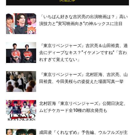
「いちばん好きな吉沢亮の出演映画は？」高い
演技力と“実写映画向き”の神ルックスに注目
『東京リベンジャーズ』吉沢亮＆山田裕貴、過
去にディープなキス？“イケメンですね”「言わ
れすぎて覚えてない」
『東京リベンジャーズ』北村匠海、吉沢亮、山
田裕貴、今田美桜らの姿捉えた場面写真一挙
北村匠海『東京リベンジャーズ』公開日決定、
ムビチケカード全10種の順次発売も
成田凌『くれなずめ』予告編、ウルフルズが主