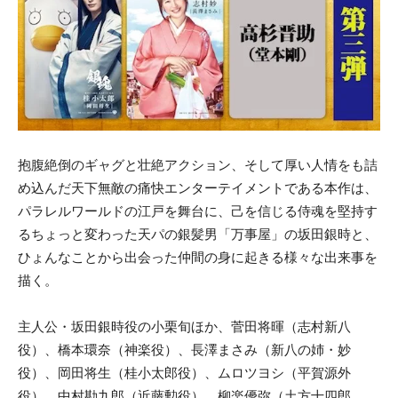
抱腹絶倒のギャグと壮絶アクション、そして厚い人情をも詰
め込んだ天下無敵の痛快エンターテイメントである本作は、
パラレルワールドの江戸を舞台に、己を信じる侍魂を堅持す
るちょっと変わった天パの銀髪男「万事屋」の坂田銀時と、
ひょんなことから出会った仲間の身に起きる様々な出来事を
描く。
主人公・坂田銀時役の小栗旬ほか、菅田将暉（志村新八
役）、橋本環奈（神楽役）、長澤まさみ（新八の姉・妙
役）、岡田将生（桂小太郎役）、ムロツヨシ（平賀源外
役）、中村勘九郎（近藤勲役）、柳楽優弥（土方十四郎