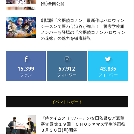
(金)全国公開
劇場版「名探偵コナン」最新作はハロウィン
シーズンで賑わう渋谷が舞台！ 警察学校組
メンバーも登場の『名探偵コナン ハロウィン
の花嫁』の魅力を徹底解説
15,399
57,912
43,835
ファン
フォロワー
フォロワー
イベントレポート
『侍タイムスリッパー』の安田監督など豪華
審査員 第１９回ＴＯＨＯシネマズ学生映画祭
３月３０日(月)開催