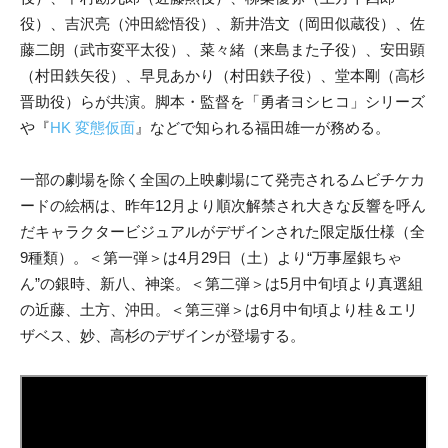
役）、吉沢亮（沖田総悟役）、新井浩文（岡田似蔵役）、佐
藤二朗（武市変平太役）、菜々緒（来島また子役）、安田顕
（村田鉄矢役）、早見あかり（村田鉄子役）、堂本剛（高杉
晋助役）らが共演。脚本・監督を「勇者ヨシヒコ」シリーズ
や『
HK 変態仮面
』などで知られる福田雄一が務める。
一部の劇場を除く全国の上映劇場にて発売されるムビチケカ
ードの絵柄は、昨年12月より順次解禁され大きな反響を呼ん
だキャラクタービジュアルがデザインされた限定版仕様（全
9種類）。＜第一弾＞は4月29日（土）より“万事屋銀ちゃ
ん”の銀時、新八、神楽。＜第二弾＞は5月中旬頃より真選組
の近藤、土方、沖田。＜第三弾＞は6月中旬頃より桂＆エリ
ザベス、妙、高杉のデザインが登場する。