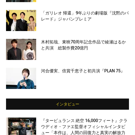
「ガリレオ 帰還」9年ぶりの劇場版『沈黙のパ
レード』ジャパンプレミア
木村拓哉、東映70周年記念作品で綾瀬はるか
と共演 総製作費20億円
河合優実、倍賞千恵子と初共演『PLAN 75』
インタビュー
『タービュランス 絶空 16,000フィート』クラ
ウディオ・ファエ監督オフィシャルインタビ
ュー「本作は、人間の回復力と真実の解放力