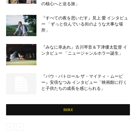
の核心へと迫る旅」
『すべての夜を思いだす』見上 愛 インタビュ
ー 「ずっと住んでいる街のような大事な場
所」
『みなに幸あれ』古川琴音＆下津優太監督 イ
ンタビュー 「ニュージャンルホラー誕生」
『パウ・パトロール ザ・マイティ・ムービ
ー』安倍なつみ インタビュー「映画館に行く
と子供たちの成長を感じられる」
IMAX