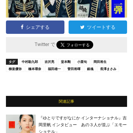
いいね ! しよう
シェアする
ツイートする
Twitter で
タグ
中村勘九郎
吉沢亮
堂本剛
小栗旬
岡田将生
柳楽優弥
橋本環奈
福田雄一
菅田将暉
銀魂
長澤まさみ
関連記事
『ゆとりですがなにか インターナショナル』吉
岡里帆 インタビュー あの３人が並ぶ「エモー
ショナル」