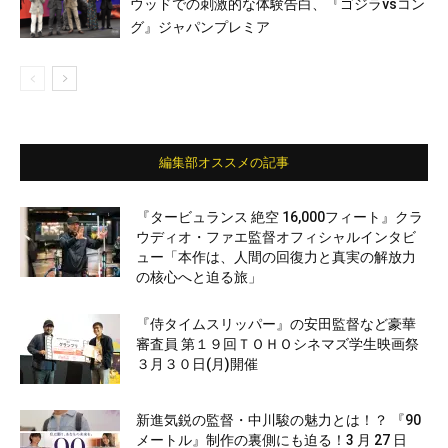
ウッドでの刺激的な体験告白、『ゴジラvsコン
グ』ジャパンプレミア
編集部オススメの記事
『タービュランス 絶空 16,000フィート』クラ
ウディオ・ファエ監督オフィシャルインタビ
ュー「本作は、人間の回復力と真実の解放力
の核心へと迫る旅」
『侍タイムスリッパー』の安田監督など豪華
審査員 第１９回ＴＯＨＯシネマズ学生映画祭
３月３０日(月)開催
新進気鋭の監督・中川駿の魅力とは！？ 『90
メートル』制作の裏側にも迫る！3 月 27 日