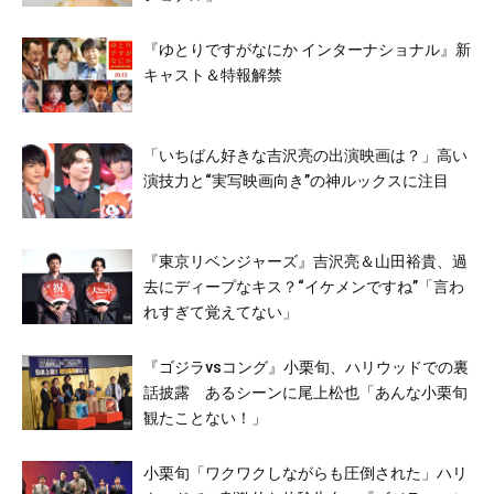
『ゆとりですがなにか インターナショナル』新
キャスト＆特報解禁
「いちばん好きな吉沢亮の出演映画は？」高い
演技力と“実写映画向き”の神ルックスに注目
『東京リベンジャーズ』吉沢亮＆山田裕貴、過
去にディープなキス？“イケメンですね”「言わ
れすぎて覚えてない」
『ゴジラvsコング』小栗旬、ハリウッドでの裏
話披露 あるシーンに尾上松也「あんな小栗旬
観たことない！」
小栗旬「ワクワクしながらも圧倒された」ハリ