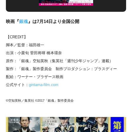
映画『
銀魂
』は7月14日より全国公開
【CREDIT】
脚本／監督：福田雄一
出演：小栗旬 菅田将暉 橋本環奈
原作：「銀魂」空知英秋（集英社「週刊少年ジャンプ」連載）
製作：「銀魂」製作委員会 制作プロダクション：プラスディー
配給：ワーナー・ブラザース映画
公式サイト：
gintama-film.com
©空知英秋／集英社 ©2017「銀魂」製作委員会
この記事が気に入ったら