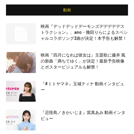
動画
映画『デッドデッドデーモンズデデデデデス
トラクション』、ano・幾田りらによるスペシ
ャルコラボソング2曲が決定！本予告も解禁！
映画『四月になれば彼女は』主題歌に藤井 風
の新曲「満ちてゆく」が決定！最新予告映像
とポスタービジュアルも解禁！
『#ミトヤマネ』玉城ティナ 動画インタビュ
ー
『忌怪島／きかいじま』當真あみ 動画インタ
ビュー