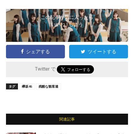
この記事が気に入ったら
いいね ! しよう
シェアする
ツイートする
Twitter で
タグ
欅坂46
残酷な観客達
関連記事