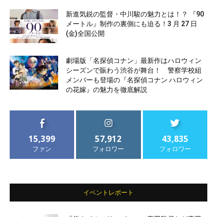
新進気鋭の監督・中川駿の魅力とは！？ 『90
メートル』制作の裏側にも迫る！3 月 27 日
(金)全国公開
劇場版「名探偵コナン」最新作はハロウィン
シーズンで賑わう渋谷が舞台！ 警察学校組
メンバーも登場の『名探偵コナン ハロウィン
の花嫁』の魅力を徹底解説
15,399
57,912
43,835
ファン
フォロワー
フォロワー
イベントレポート