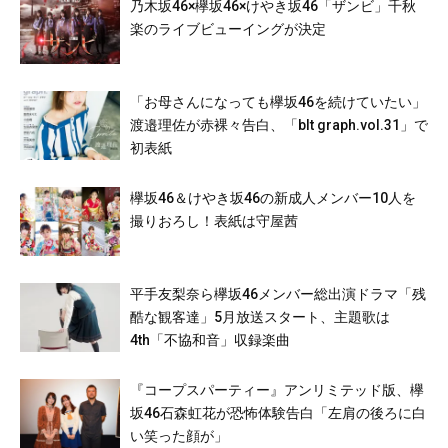
乃木坂46×欅坂46×けやき坂46「ザンビ」千秋
楽のライブビューイングが決定
「お母さんになっても欅坂46を続けていたい」
渡邉理佐が赤裸々告白、「blt graph.vol.31」で
初表紙
欅坂46＆けやき坂46の新成人メンバー10人を
撮りおろし！表紙は守屋茜
平手友梨奈ら欅坂46メンバー総出演ドラマ「残
酷な観客達」5月放送スタート、主題歌は
4th「不協和音」収録楽曲
『コープスパーティー』アンリミテッド版、欅
坂46石森虹花が恐怖体験告白「左肩の後ろに白
い笑った顔が」