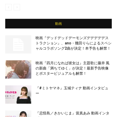
動画
映画『デッドデッドデーモンズデデデデデス
トラクション』、ano・幾田りらによるスペシ
ャルコラボソング2曲が決定！本予告も解禁！
映画『四月になれば彼女は』主題歌に藤井 風
の新曲「満ちてゆく」が決定！最新予告映像
とポスタービジュアルも解禁！
『#ミトヤマネ』玉城ティナ 動画インタビュ
ー
『忌怪島／きかいじま』當真あみ 動画インタ