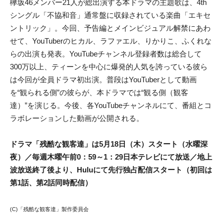
欅坂46メンバー21人が総出演する本ドラマの主題歌は、4th
シングル「不協和音」通常盤に収録されている楽曲「エキセ
ントリック」。今回、予告編とメインビジュアル解禁にあわ
せて、YouTuberのヒカル、ラファエル、りかりこ、ふくれな
らの出演も発表。YouTubeチャンネル登録者数は総合して
300万以上、ティーンを中心に爆発的人気を誇っている彼ら
は今回が全員ドラマ初出演。普段はYouTuberとして動画
を“観られる側”の彼らが、本ドラマでは“観る側（観客
達）”を演じる。今後、各YouTubeチャンネルにて、番組とコ
ラボレーションした動画が公開される。
ドラマ「残酷な観客達」は5月18日（木）スタート（水曜深
夜）／毎週木曜午前0：59～1：29日本テレビにて放送／地上
波放送終了後より、Huluにて先行独占配信スタート（初回は
第1話、第2話同時配信）
(C)「残酷な観客達」製作委員会