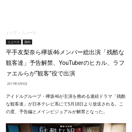
トップ
ニュース
ニュース
国内
平手友梨奈ら欅坂46メンバー総出演「残酷な
観客達」予告解禁、YouTuberのヒカル、ラフ
ァエルらが“観客”役で出演
2017年5月9日
アイドルグループ・欅坂46が主演を務める連続ドラマ「残酷
な観客達」が日本テレビ系にて5月18日より放送される。こ
の度、予告編とメインビジュアルが解禁となった。