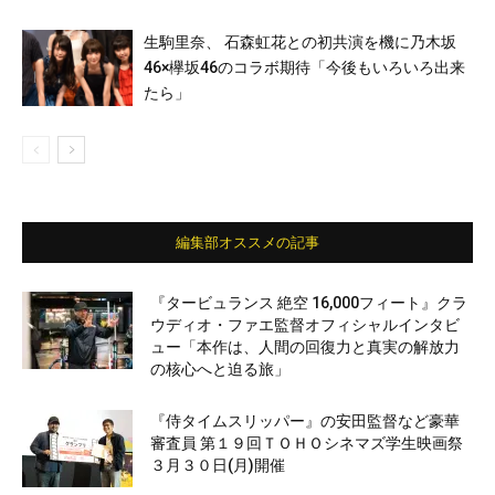
生駒里奈、 石森虹花との初共演を機に乃木坂
46×欅坂46のコラボ期待「今後もいろいろ出来
たら」
編集部オススメの記事
『タービュランス 絶空 16,000フィート』クラ
ウディオ・ファエ監督オフィシャルインタビ
ュー「本作は、人間の回復力と真実の解放力
の核心へと迫る旅」
『侍タイムスリッパー』の安田監督など豪華
審査員 第１９回ＴＯＨＯシネマズ学生映画祭
３月３０日(月)開催