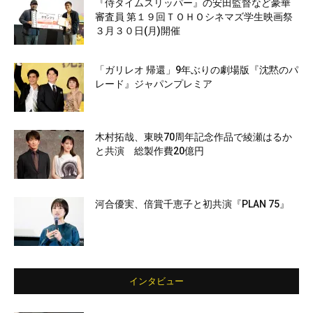
『侍タイムスリッパー』の安田監督など豪華
審査員 第１９回ＴＯＨＯシネマズ学生映画祭
３月３０日(月)開催
「ガリレオ 帰還」9年ぶりの劇場版『沈黙のパ
レード』ジャパンプレミア
木村拓哉、東映70周年記念作品で綾瀬はるか
と共演 総製作費20億円
河合優実、倍賞千恵子と初共演『PLAN 75』
インタビュー