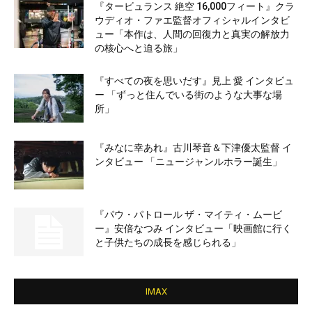
『タービュランス 絶空 16,000フィート』クラ
ウディオ・ファエ監督オフィシャルインタビ
ュー「本作は、人間の回復力と真実の解放力
の核心へと迫る旅」
『すべての夜を思いだす』見上 愛 インタビュ
ー 「ずっと住んでいる街のような大事な場
所」
『みなに幸あれ』古川琴音＆下津優太監督 イ
ンタビュー 「ニュージャンルホラー誕生」
『パウ・パトロール ザ・マイティ・ムービ
ー』安倍なつみ インタビュー「映画館に行く
と子供たちの成長を感じられる」
IMAX