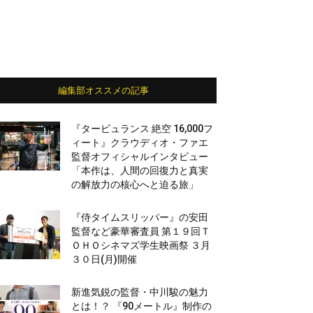
編集部オススメの記事
『タービュランス 絶空 16,000フ
ィート』クラウディオ・ファエ
監督オフィシャルインタビュー
「本作は、人間の回復力と真実
の解放力の核心へと迫る旅」
『侍タイムスリッパー』の安田
監督など豪華審査員 第１９回Ｔ
ＯＨＯシネマズ学生映画祭 ３月
３０日(月)開催
新進気鋭の監督・中川駿の魅力
とは！？ 『90メートル』制作の