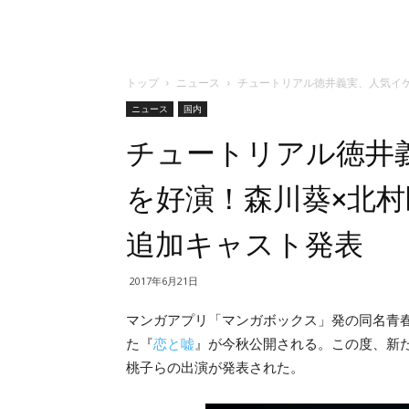
トップ
ニュース
チュートリアル徳井義実、人気イ
ニュース
国内
チュートリアル徳井
を好演！森川葵×北村
追加キャスト発表
2017年6月21日
マンガアプリ「マンガボックス」発の同名青
た『
恋と嘘
』が今秋公開される。この度、新
桃子らの出演が発表された。