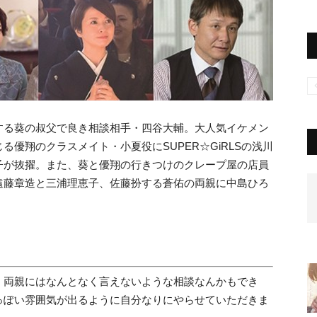
する葵の叔父で良き相談相手・四谷大輔。大人気イケメン
優翔のクラスメイト・小夏役にSUPER☆GiRLSの浅川
子が抜擢。また、葵と優翔の行きつけのクレープ屋の店員
遠藤章造と三浦理恵子、佐藤扮する蒼佑の両親に中島ひろ
、両親にはなんとなく言えないような相談なんかもでき
っぽい雰囲気が出るように自分なりにやらせていただきま