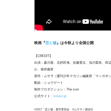
映画『
恋と嘘
』は今秋より全国公開
【CREDIT】
出演：森川葵、北村匠海、佐藤寛太、浅川梨奈、田
か、徳井義実
原作：ムサヲ（週刊少年マガジン編集部「マンガボ
配給：ショウゲート
制作プロダクション：The icon
公式サイト：
koiuso.jp
©2017「恋と嘘」製作委員会 ©ムサヲ／講談社