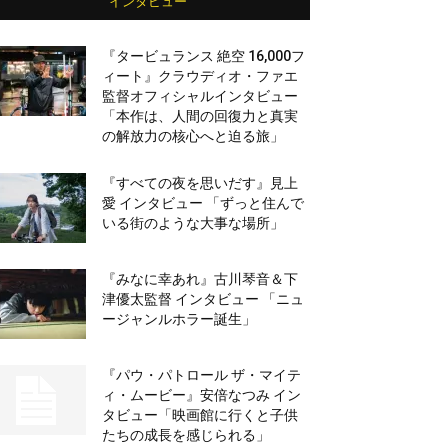
インタビュー
『タービュランス 絶空 16,000フ
ィート』クラウディオ・ファエ
監督オフィシャルインタビュー
「本作は、人間の回復力と真実
の解放力の核心へと迫る旅」
『すべての夜を思いだす』見上
愛 インタビュー 「ずっと住んで
いる街のような大事な場所」
『みなに幸あれ』古川琴音＆下
津優太監督 インタビュー 「ニュ
ージャンルホラー誕生」
『パウ・パトロール ザ・マイテ
ィ・ムービー』安倍なつみ イン
タビュー「映画館に行くと子供
たちの成長を感じられる」