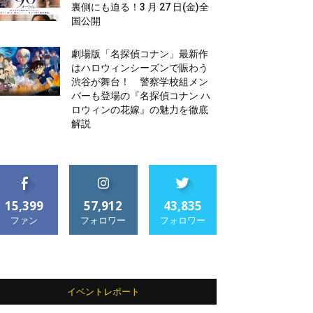
裏側にも迫る！3 月 27 日(金)全
国公開
劇場版「名探偵コナン」最新作
はハロウィンシーズンで賑わう
渋谷が舞台！ 警察学校組メン
バーも登場の『名探偵コナン ハ
ロウィンの花嫁』の魅力を徹底
解説
15,399
57,912
43,835
ファン
フォロワー
フォロワー
イベントレポート