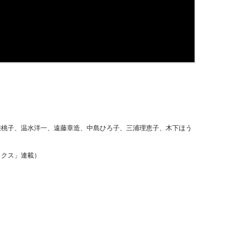
辺桃子、温水洋一、遠藤章造、中島ひろ子、三浦理恵子、木下ほう
ックス」連載）