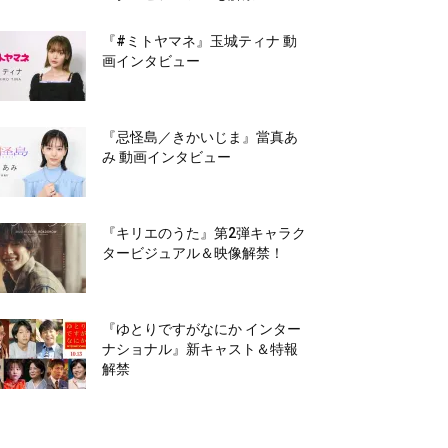
『#ミトヤマネ』玉城ティナ 動
画インタビュー
『忌怪島／きかいじま』當真あ
み 動画インタビュー
『キリエのうた』第2弾キャラク
タービジュアル＆映像解禁！
『ゆとりですがなにか インター
ナショナル』新キャスト＆特報
解禁