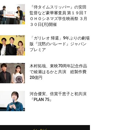
『侍タイムスリッパー』の安田
監督など豪華審査員 第１９回Ｔ
ＯＨＯシネマズ学生映画祭 ３月
３０日(月)開催
「ガリレオ 帰還」9年ぶりの劇場
版『沈黙のパレード』ジャパン
プレミア
木村拓哉、東映70周年記念作品
で綾瀬はるかと共演 総製作費
20億円
河合優実、倍賞千恵子と初共演
『PLAN 75』