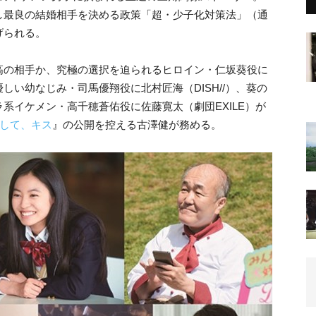
し最良の結婚相手を決める政策「超・少子化対策法」（通
げられる。
高の相手か、究極の選択を迫られるヒロイン・仁坂葵役に
い幼なじみ・司馬優翔役に北村匠海（DISH//）、葵の
系イケメン・高千穂蒼佑役に佐藤寛太（劇団EXILE）が
して、キス
』の公開を控える古澤健が務める。