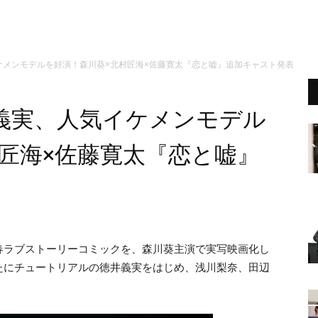
ケメンモデルを好演！森川葵×北村匠海×佐藤寛太『恋と嘘』追加キャスト発表
義実、人気イケメンモデル
匠海×佐藤寛太『恋と嘘』
春ラブストーリーコミックを、森川葵主演で実写映画化し
たにチュートリアルの徳井義実をはじめ、浅川梨奈、田辺