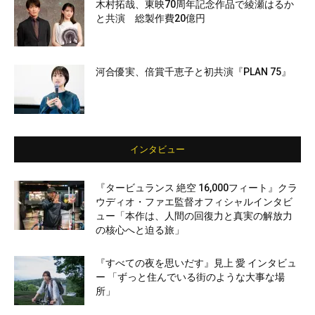
木村拓哉、東映70周年記念作品で綾瀬はるか
と共演 総製作費20億円
河合優実、倍賞千恵子と初共演『PLAN 75』
インタビュー
『タービュランス 絶空 16,000フィート』クラ
ウディオ・ファエ監督オフィシャルインタビ
ュー「本作は、人間の回復力と真実の解放力
の核心へと迫る旅」
『すべての夜を思いだす』見上 愛 インタビュ
ー 「ずっと住んでいる街のような大事な場
所」