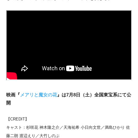
映画『
メアリと魔女の花
』は7月8日（土）全国東宝系にて公
開
【CREDIT】
キャスト：杉咲花 神木隆之介／天海祐希 小日向文世／満島ひかり 佐
藤二朗 渡辺えり／大竹しのぶ