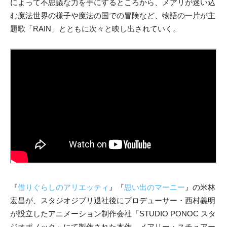
によって不思議な力を手にするところから、メアリが迷い込
む魔法世界の様子や魔法の国での冒険など、物語の一片が主
題歌「RAIN」とともに次々と映し出されていく。
『
借りぐらしのアリエッティ
』『
思い出のマーニー
』の米林
宏昌が、スタジオジブリ退社後にプロデューサー・西村義明
が設立したアニメーション制作会社「STUDIO PONOC スタ
ジオポノック」にて製作された本作。メアリー・スチュアー