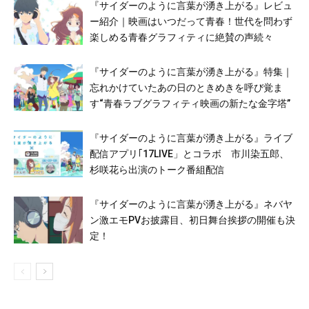
『サイダーのように言葉が湧き上がる』レビュ
ー紹介｜映画はいつだって青春！世代を問わず
楽しめる青春グラフィティに絶賛の声続々
『サイダーのように言葉が湧き上がる』特集｜
忘れかけていたあの日のときめきを呼び覚ま
す“青春ラブグラフィティ映画の新たな金字塔”
『サイダーのように言葉が湧き上がる』ライブ
配信アプリ｢17LIVE」とコラボ 市川染五郎、
杉咲花ら出演のトーク番組配信
『サイダーのように言葉が湧き上がる』ネバヤ
ン激エモPVお披露目、初⽇舞台挨拶の開催も決
定！