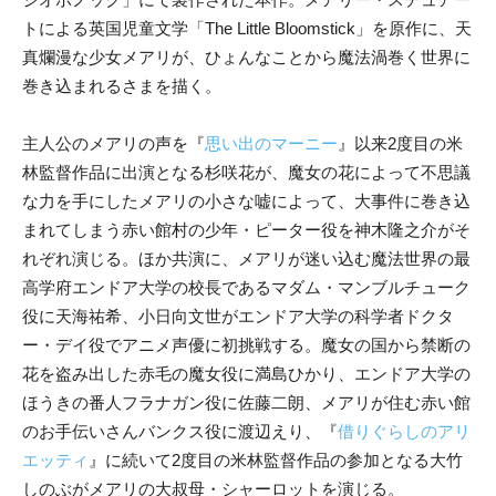
トによる英国児童文学「The Little Bloomstick」を原作に、天
真爛漫な少女メアリが、ひょんなことから魔法渦巻く世界に
巻き込まれるさまを描く。
主人公のメアリの声を『
思い出のマーニー
』以来2度目の米
林監督作品に出演となる杉咲花が、魔女の花によって不思議
な力を手にしたメアリの小さな嘘によって、大事件に巻き込
まれてしまう赤い館村の少年・ピーター役を神木隆之介がそ
れぞれ演じる。ほか共演に、メアリが迷い込む魔法世界の最
高学府エンドア大学の校長であるマダム・マンブルチューク
役に天海祐希、小日向文世がエンドア大学の科学者ドクタ
ー・デイ役でアニメ声優に初挑戦する。魔女の国から禁断の
花を盗み出した赤毛の魔女役に満島ひかり、エンドア大学の
ほうきの番人フラナガン役に佐藤二朗、メアリが住む赤い館
のお手伝いさんバンクス役に渡辺えり、『
借りぐらしのアリ
エッティ
』に続いて2度目の米林監督作品の参加となる大竹
しのぶがメアリの大叔母・シャーロットを演じる。