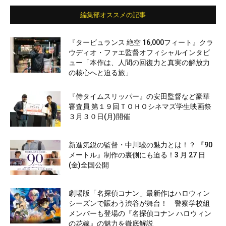
編集部オススメの記事
『タービュランス 絶空 16,000フィート』クラ
ウディオ・ファエ監督オフィシャルインタビ
ュー「本作は、人間の回復力と真実の解放力
の核心へと迫る旅」
『侍タイムスリッパー』の安田監督など豪華
審査員 第１９回ＴＯＨＯシネマズ学生映画祭
３月３０日(月)開催
新進気鋭の監督・中川駿の魅力とは！？ 『90
メートル』制作の裏側にも迫る！3 月 27 日
(金)全国公開
劇場版「名探偵コナン」最新作はハロウィン
シーズンで賑わう渋谷が舞台！ 警察学校組
メンバーも登場の『名探偵コナン ハロウィン
の花嫁』の魅力を徹底解説