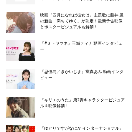
映画『四月になれば彼女は』主題歌に藤井 風
の新曲「満ちてゆく」が決定！最新予告映像
とポスタービジュアルも解禁！
『#ミトヤマネ』玉城ティナ 動画インタビュ
ー
『忌怪島／きかいじま』當真あみ 動画インタ
ビュー
『キリエのうた』第2弾キャラクタービジュア
ル＆映像解禁！
『ゆとりですがなにか インターナショナル』