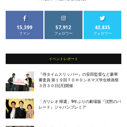
15,399
57,912
43,835
ファン
フォロワー
フォロワー
イベントレポート
『侍タイムスリッパー』の安田監督など豪華
審査員 第１９回ＴＯＨＯシネマズ学生映画祭
３月３０日(月)開催
「ガリレオ 帰還」9年ぶりの劇場版『沈黙のパ
レード』ジャパンプレミア