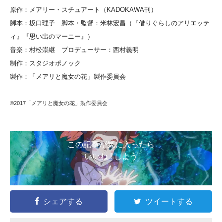
原作：メアリー・スチュアート（KADOKAWA刊）
脚本：坂口理子 脚本・監督：米林宏昌（『借りぐらしのアリエッテ
ィ』『思い出のマーニー』）
音楽：村松崇継 プロデューサー：西村義明
制作：スタジオポノック
製作：「メアリと魔女の花」製作委員会
©2017「メアリと魔女の花」製作委員会
この記事が気に入ったら
いいね ! しよう
シェアする
ツイートする