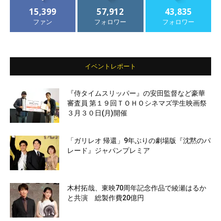
15,399
57,912
43,835
ファン
フォロワー
フォロワー
イベントレポート
『侍タイムスリッパー』の安田監督など豪華
審査員 第１９回ＴＯＨＯシネマズ学生映画祭
３月３０日(月)開催
「ガリレオ 帰還」9年ぶりの劇場版『沈黙のパ
レード』ジャパンプレミア
木村拓哉、東映70周年記念作品で綾瀬はるか
と共演 総製作費20億円