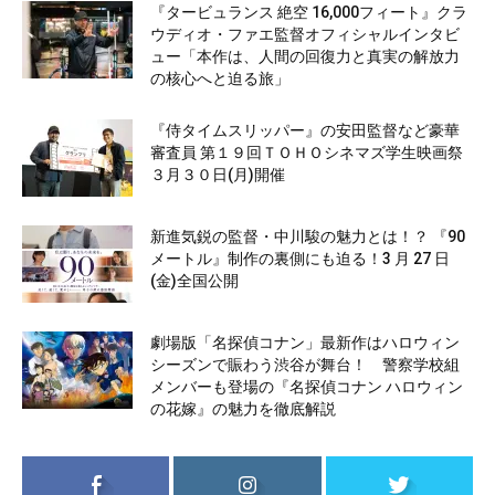
『タービュランス 絶空 16,000フィート』クラ
ウディオ・ファエ監督オフィシャルインタビ
ュー「本作は、人間の回復力と真実の解放力
の核心へと迫る旅」
『侍タイムスリッパー』の安田監督など豪華
審査員 第１９回ＴＯＨＯシネマズ学生映画祭
３月３０日(月)開催
新進気鋭の監督・中川駿の魅力とは！？ 『90
メートル』制作の裏側にも迫る！3 月 27 日
(金)全国公開
劇場版「名探偵コナン」最新作はハロウィン
シーズンで賑わう渋谷が舞台！ 警察学校組
メンバーも登場の『名探偵コナン ハロウィン
の花嫁』の魅力を徹底解説