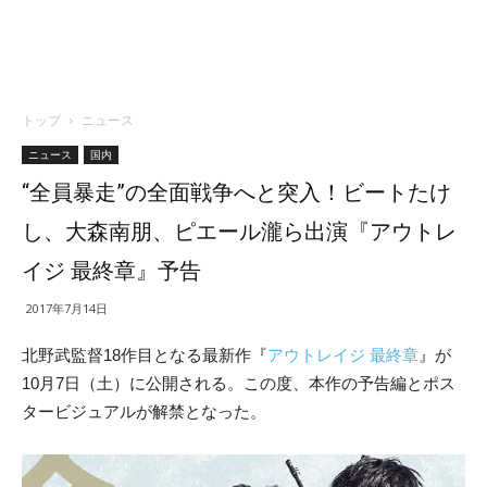
トップ
ニュース
ニュース
国内
“全員暴走”の全面戦争へと突入！ビートたけ
し、大森南朋、ピエール瀧ら出演『アウトレ
イジ 最終章』予告
2017年7月14日
北野武監督18作目となる最新作『
アウトレイジ 最終章
』が
10月7日（土）に公開される。この度、本作の予告編とポス
タービジュアルが解禁となった。