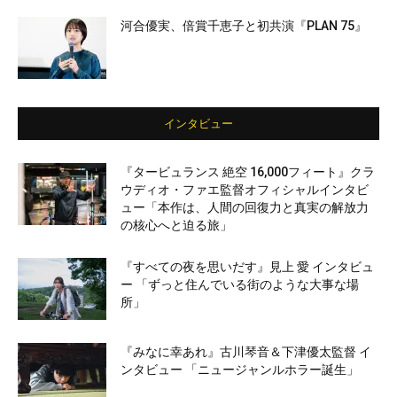
河合優実、倍賞千恵子と初共演『PLAN 75』
インタビュー
『タービュランス 絶空 16,000フィート』クラ
ウディオ・ファエ監督オフィシャルインタビ
ュー「本作は、人間の回復力と真実の解放力
の核心へと迫る旅」
『すべての夜を思いだす』見上 愛 インタビュ
ー 「ずっと住んでいる街のような大事な場
所」
『みなに幸あれ』古川琴音＆下津優太監督 イ
ンタビュー 「ニュージャンルホラー誕生」