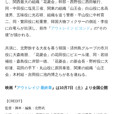
し、関西最大の組織「花菱会」幹部・西野役に西田敏行、
同・中田役に塩見三省、関東の組織「山王会」白山役に名高
達男、五味役に光石研、組織を追う警察・平山役に中村育
二、同・繁田役に松重豊、韓国大物フィクサーの側近・李役
に白竜らが出演し、前作『
アウトレイジ ビヨンド
』の“その
後”が描かれる。
共演に、北野扮する大友を慕う韓国・済州島グループの市川
役に大森南朋、「花菱会」の花田役にピエール瀧、同・若頭
補佐・森島役に岸部一徳、「花菱会」の新会長・野村役に大
杉漣、花田の手下・丸山役に原田泰造、関東の組織「山王
会」木村組・吉岡役に池内博之らが名を連ねる。
映画『
アウトレイジ 最終章
』は10月7日（土）より全国公開
【CREDIT】
監督・脚本・編集：北野武