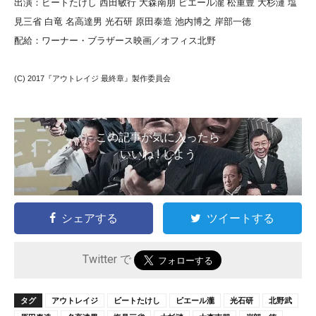
出演：ビートたけし 西田敏行 大森南朋 ピエール瀧 松重豊 大杉漣 塩
見三省 白竜 名高達男 光石研 原田泰造 池内博之 岸部一徳
配給：ワーナー・ブラザース映画／オフィス北野
(C) 2017『アウトレイジ 最終章』製作委員会
この記事が気に入ったら
いいね ! しよう
シェアする
ツイートする
Twitter で
タグ
アウトレイジ
ビートたけし
ピエール瀧
光石研
北野武