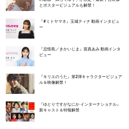
とポスタービジュアルも解禁！
『#ミトヤマネ』玉城ティナ 動画インタビュ
ー
『忌怪島／きかいじま』當真あみ 動画インタ
ビュー
『キリエのうた』第2弾キャラクタービジュア
ル＆映像解禁！
『ゆとりですがなにか インターナショナル』
新キャスト＆特報解禁