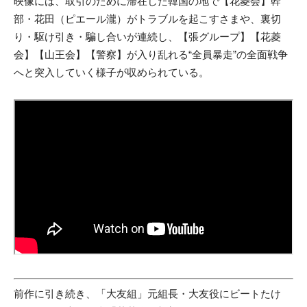
映像には、取引のために滞在した韓国の地で【花菱会】幹
部・花田（ピエール瀧）がトラブルを起こすさまや、裏切
り・駆け引き・騙し合いが連続し、【張グループ】【花菱
会】【山王会】【警察】が入り乱れる“全員暴走”の全面戦争
へと突入していく様子が収められている。
前作に引き続き、「大友組」元組長・大友役にビートたけ