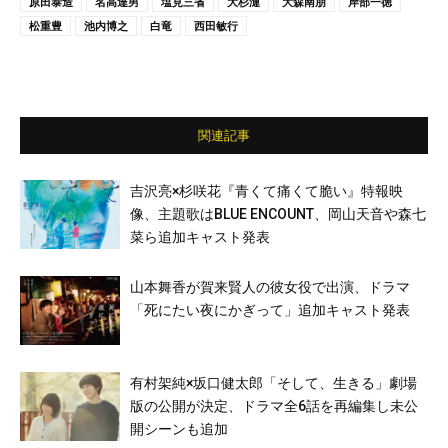
原田泰造
名高達男
塩見三省
大杉漣
大森南朋
岸部一徳
松重豊
池内博之
白竜
西田敏行
関連記事
吉沢亮×杉咲花『青くて痛くて脆い』特報映
像、主題歌はBLUE ENCOUNT、岡山天音や森七
菜ら追加キャスト発表
山本舞香が賀来賢人の彼女役で出演、ドラマ
「死にたい夜にかぎって」追加キャスト発表
有村架純×坂口健太郎「そして、生きる」劇場
版の公開が決定、ドラマ全6話を再編集し未公
開シーンも追加