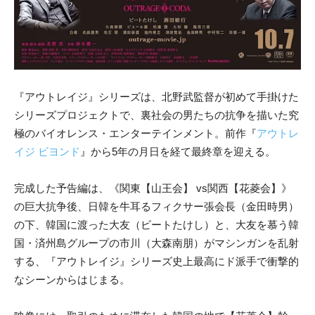
『アウトレイジ』シリーズは、北野武監督が初めて手掛けた
シリーズプロジェクトで、裏社会の男たちの抗争を描いた究
極のバイオレンス・エンターテインメント。前作『
アウトレ
イジ ビヨンド
』から5年の月日を経て最終章を迎える。
完成した予告編は、《関東【山王会】 vs関西【花菱会】》
の巨大抗争後、日韓を牛耳るフィクサー張会長（金田時男）
の下、韓国に渡った大友（ビートたけし）と、大友を慕う韓
国・済州島グループの市川（大森南朋）がマシンガンを乱射
する、『アウトレイジ』シリーズ史上最高にド派手で衝撃的
なシーンからはじまる。