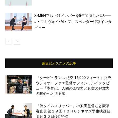
X-MEN立ち上げメンバーを8年間演じた2人──
J・マカヴォイ×M・ファスベンダー特別インタ
ビュー
編集部オススメの記事
『タービュランス 絶空 16,000フィート』クラ
ウディオ・ファエ監督オフィシャルインタビ
ュー「本作は、人間の回復力と真実の解放力
の核心へと迫る旅」
『侍タイムスリッパー』の安田監督など豪華
審査員 第１９回ＴＯＨＯシネマズ学生映画祭
３月３０日(月)開催