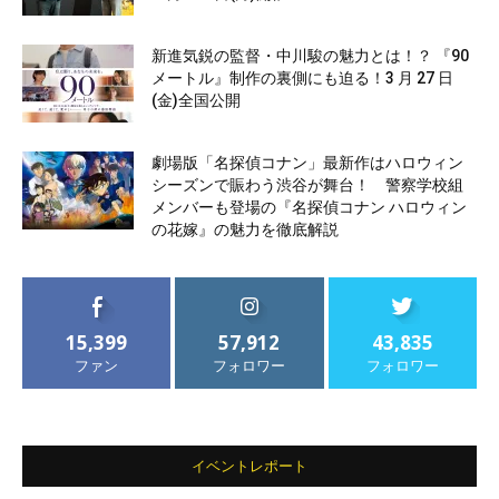
新進気鋭の監督・中川駿の魅力とは！？ 『90
メートル』制作の裏側にも迫る！3 月 27 日
(金)全国公開
劇場版「名探偵コナン」最新作はハロウィン
シーズンで賑わう渋谷が舞台！ 警察学校組
メンバーも登場の『名探偵コナン ハロウィン
の花嫁』の魅力を徹底解説
15,399
57,912
43,835
ファン
フォロワー
フォロワー
イベントレポート