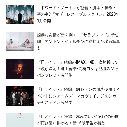
エドワード・ノートンが監督・脚本・製作・主
演の4役『マザーレス・ブルックリン』2020年
1月公開
凶暴な友情が牙を剥く…『サラブレッド』予告
編、アントン・イェルチンの姿捉えた場面写真
も
『IT／イット』続編のIMAX、4D、吹替版ほか
上映が決定！町山智浩×高橋ヨシキ登壇のジャ
パンプレミアも開催
『IT／イット』続編、約17トンの血糊使用！イ
ベントにジェームズ・マカヴォイ、ジェシカ・
チャスティンら登場
『IT／イット』続編、忘れていた“それ”の恐怖
が再び襲い掛かる！新US版予告が解禁