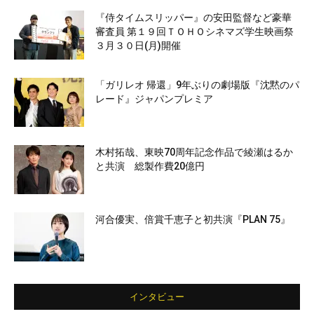
『侍タイムスリッパー』の安田監督など豪華
審査員 第１９回ＴＯＨＯシネマズ学生映画祭
３月３０日(月)開催
「ガリレオ 帰還」9年ぶりの劇場版『沈黙のパ
レード』ジャパンプレミア
木村拓哉、東映70周年記念作品で綾瀬はるか
と共演 総製作費20億円
河合優実、倍賞千恵子と初共演『PLAN 75』
インタビュー