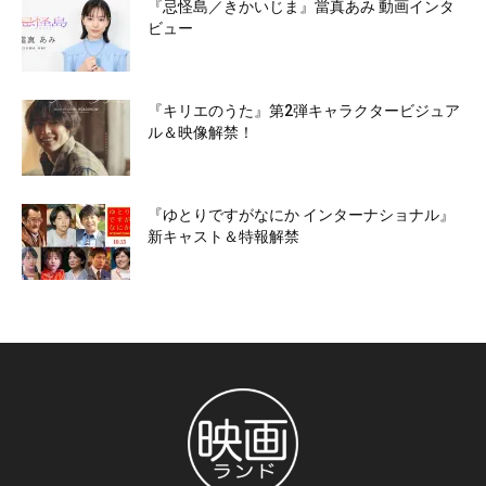
『忌怪島／きかいじま』當真あみ 動画インタ
ビュー
『キリエのうた』第2弾キャラクタービジュア
ル＆映像解禁！
『ゆとりですがなにか インターナショナル』
新キャスト＆特報解禁