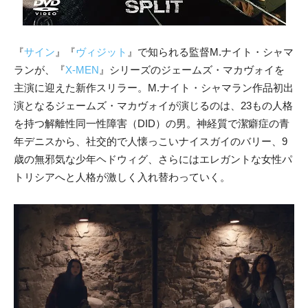
『
サイン
』『
ヴィジット
』で知られる監督M.ナイト・シャマ
ランが、『
X-MEN
』シリーズのジェームズ・マカヴォイを
主演に迎えた新作スリラー。M.ナイト・シャマラン作品初出
演となるジェームズ・マカヴォイが演じるのは、23もの人格
を持つ解離性同一性障害（DID）の男。神経質で潔癖症の青
年デニスから、社交的で人懐っこいナイスガイのバリー、9
歳の無邪気な少年ヘドウィグ、さらにはエレガントな女性パ
トリシアへと人格が激しく入れ替わっていく。