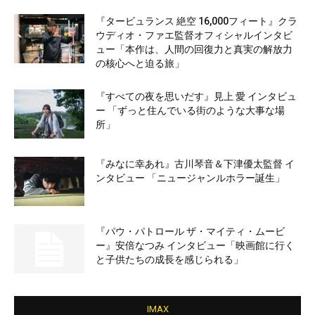
『タービュランス 絶空 16,000フィート』クラ
ウディオ・ファエ監督オフィシャルインタビ
ュー「本作は、人間の回復力と真実の解放力
の核心へと迫る旅」
『すべての夜を思いだす』見上 愛 インタビュ
ー 「ずっと住んでいる街のような大事な場
所」
『みなに幸あれ』古川琴音＆下津優太監督 イ
ンタビュー 「ニュージャンルホラー誕生」
『パウ・パトロール ザ・マイティ・ムービ
ー』安倍なつみ インタビュー「映画館に行く
と子供たちの成長を感じられる」
IMAX