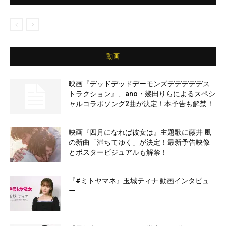
動画
映画『デッドデッドデーモンズデデデデデス
トラクション』、ano・幾田りらによるスペシ
ャルコラボソング2曲が決定！本予告も解禁！
映画『四月になれば彼女は』主題歌に藤井 風
の新曲「満ちてゆく」が決定！最新予告映像
とポスタービジュアルも解禁！
『#ミトヤマネ』玉城ティナ 動画インタビュ
ー