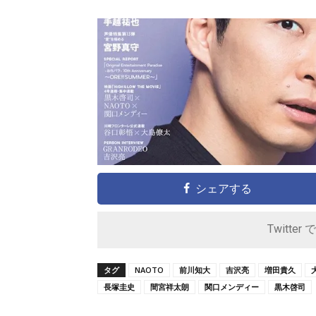
シェアする
Twitter 
タグ
NAOTO
前川知大
吉沢亮
増田貴久
長塚圭史
間宮祥太朗
関口メンディー
黒木啓司