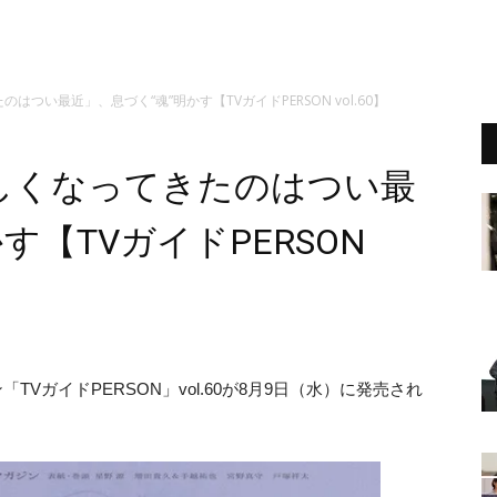
つい最近」、息づく“魂”明かす【TVガイドPERSON vol.60】
しくなってきたのはつい最
す【TVガイドPERSON
ン「
TVガイドPERSON」vol.60が8月9日（水）に発売され