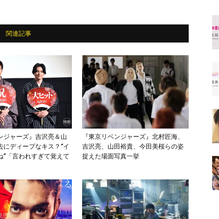
関連記事
ンジャーズ』吉沢亮＆山
『東京リベンジャーズ』北村匠海、
去にディープなキス？“イ
吉沢亮、山田裕貴、今田美桜らの姿
ね”「言われすぎて覚えて
捉えた場面写真一挙