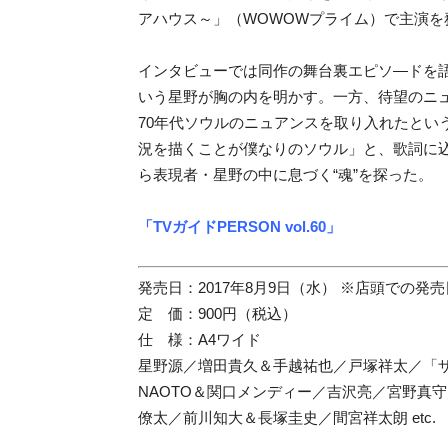
アハウス～」（WOWOWプライム）で主演を
インタビューでは同作の舞台裏エピソ―ドを
いう星野が胸の内を明かす。一方、待望のニューシン
70年代ソウルのニュアンスを取り入れたとい
況を描くことが僕なりのソウル」
と、歌詞に
ら表現者・星野の中に息づく“魂”を探った。
「TVガイドPERSON vol.60」
発売日：2017年8月9日（水） ※店頭での
定 価：900円（税込）
仕 様：A4ワイド
星野源／増田貴久＆手越祐也／戸塚祥太／「
NAOTO＆
関口メンディー／吉沢亮／宮野真守
僚太／前川知大＆長塚圭史／
間宮祥太朗 etc.