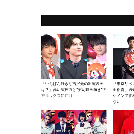
「いちばん好きな吉沢亮の出演映画
『東京リベ
は？」高い演技力と“実写映画向き”の
田裕貴、過
神ルックスに注目
ケメンです
ない」