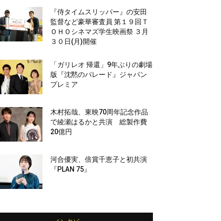
『侍タイムスリッパー』の安田
監督など豪華審査員 第１９回Ｔ
ＯＨＯシネマズ学生映画祭 ３月
３０日(月)開催
「ガリレオ 帰還」9年ぶりの劇場
版『沈黙のパレード』ジャパン
プレミア
木村拓哉、東映70周年記念作品
で綾瀬はるかと共演 総製作費
20億円
河合優実、倍賞千恵子と初共演
『PLAN 75』