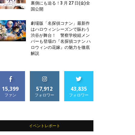
裏側にも迫る！3 月 27 日(金)全
国公開
劇場版「名探偵コナン」最新作
はハロウィンシーズンで賑わう
渋谷が舞台！ 警察学校組メン
バーも登場の『名探偵コナン ハ
ロウィンの花嫁』の魅力を徹底
解説
15,399
57,912
43,835
ファン
フォロワー
フォロワー
イベントレポート