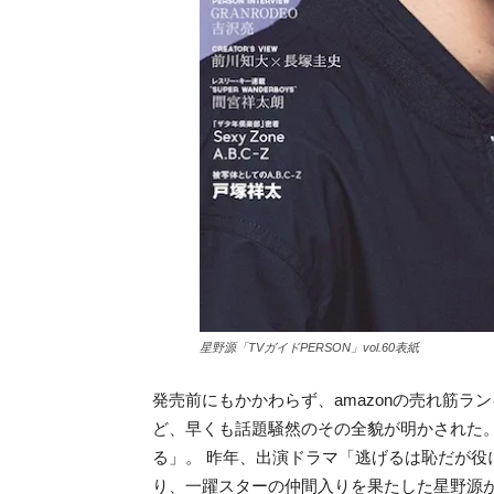
星野源「TVガイドPERSON」vol.60表紙
発売前にもかかわらず、amazonの売れ筋
ど、早くも話題騒然のその全貌が明かされた
る」。 昨年、出演ドラマ「逃げるは恥だが役
り、一躍スターの仲間入りを果たした星野源