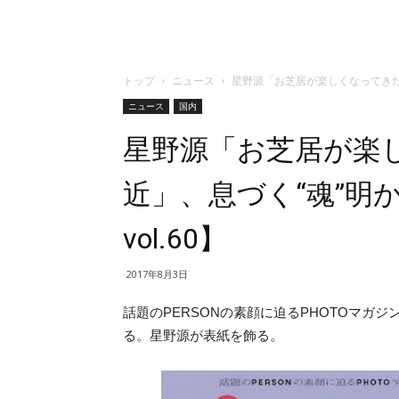
トップ
ニュース
星野源「お芝居が楽しくなってきたのは
ニュース
国内
星野源「お芝居が楽
近」、息づく“魂”明か
vol.60】
2017年8月3日
話題のPERSONの素顔に迫るPHOTOマガジ
る。星野源が表紙を飾る。