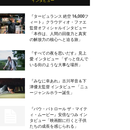
インタビュー
『タービュランス 絶空 16,000フ
ィート』クラウディオ・ファエ
監督オフィシャルインタビュー
「本作は、人間の回復力と真実
の解放力の核心へと迫る旅」
『すべての夜を思いだす』見上
愛 インタビュー 「ずっと住んで
いる街のような大事な場所」
『みなに幸あれ』古川琴音＆下
津優太監督 インタビュー 「ニュ
ージャンルホラー誕生」
『パウ・パトロール ザ・マイテ
ィ・ムービー』安倍なつみ イン
タビュー「映画館に行くと子供
たちの成長を感じられる」