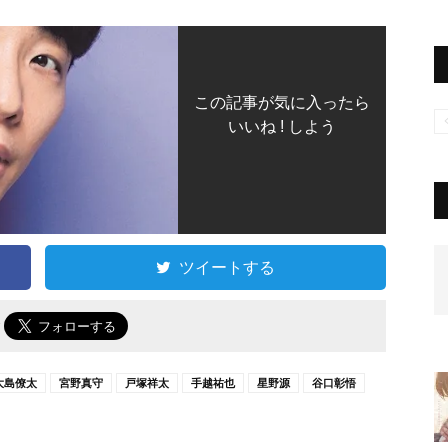
この記事が気に入ったら
いいね ! しよう
ツイートする
で
大島僚太
宮野真守
戸塚祥太
手越祐也
星野源
谷口彰悟