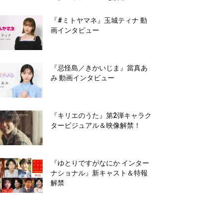
『#ミトヤマネ』玉城ティナ 動
画インタビュー
『忌怪島／きかいじま』當真あ
み 動画インタビュー
『キリエのうた』第2弾キャラク
タービジュアル＆映像解禁！
『ゆとりですがなにか インター
ナショナル』新キャスト＆特報
解禁