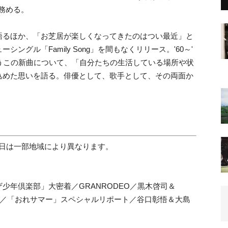
務める。
語るほか、「お芝居が楽しくなってきたのはつい最近」
と
グル「Family Song」を間もなくリリース。'60～'
うこの新曲について
、「
自分たちの生活している場所や状
込めた思いを語る。俳優として、歌手として、その両面か
発売日は一部地域により異なります。
ザ少年倶楽部」
大密着／GRANRODEO／黒木啓司＆
／「おれサマー」
スペシャルリポート／谷口彰悟＆大島