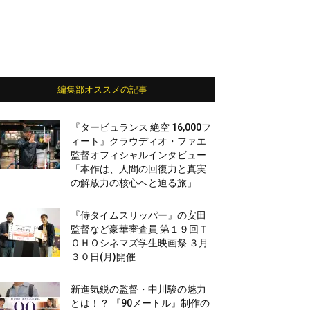
編集部オススメの記事
『タービュランス 絶空 16,000フ
ィート』クラウディオ・ファエ
監督オフィシャルインタビュー
「本作は、人間の回復力と真実
の解放力の核心へと迫る旅」
『侍タイムスリッパー』の安田
監督など豪華審査員 第１９回Ｔ
ＯＨＯシネマズ学生映画祭 ３月
３０日(月)開催
新進気鋭の監督・中川駿の魅力
とは！？ 『90メートル』制作の