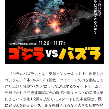
「ゴジラvsバズラ」とは、突如インターネット上に出現した
ゴジラを、日本中のバズ（拡散・ツイート）の力を集結して
作り上げた怪獣“バズラ”によって討伐するツイートゲーム。
先日行われた完成披露試写会の場で出演キャストの花澤香菜
によるバズラ砲1投目を皮切りにスタートした本企画は、既
に24,000を超えるバズラ砲が発射されるなど大きな反響を呼