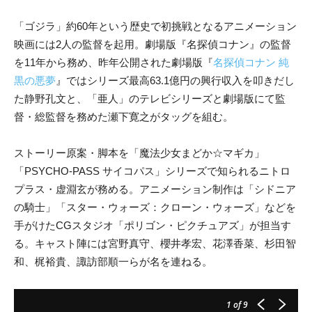
「ゴジラ」約60年という歴史で初挑戦となるアニメーション
映画には2人の監督を起用。劇場版『名探偵コナン』の監督
を11年から務め、昨年公開された劇場版『
名探偵コナン 純
黒の悪夢
』ではシリーズ最高63.1億円の興行収入を叩きだし
た静野孔文と、「亜人」のテレビシリーズと劇場版にて監
督・総監督を務めた瀬下寛之がタッグを組む。
ストーリー原案・脚本を「魔法少女まどか☆マギカ」
「PSYCHO-PASS サイコパス」シリーズで知られるニトロ
プラス・虚淵玄が務める。アニメーション制作は「シドニア
の騎士」「スター・ウォーズ：クローン・ウォーズ」などを
手がけたCGスタジオ「ポリゴン・ピクチュアズ」が担当す
る。キャスト陣には宮野真守、櫻井孝宏、花澤香菜、杉田智
和、梶裕貴、諏訪部順一らが名を連ねる。
1
of 9