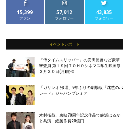
15,399
57,912
43,835
ファン
フォロワー
フォロワー
イベントレポート
『侍タイムスリッパー』の安田監督など豪華
審査員 第１９回ＴＯＨＯシネマズ学生映画祭
３月３０日(月)開催
「ガリレオ 帰還」9年ぶりの劇場版『沈黙のパ
レード』ジャパンプレミア
木村拓哉、東映70周年記念作品で綾瀬はるか
と共演 総製作費20億円