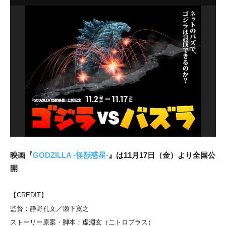
映画『
GODZILLA -怪獣惑星-
』は11月17日（金）より全国公
開
【CREDIT】
監督：静野孔文／瀬下寛之
ストーリー原案・脚本：虚淵玄（ニトロプラス）