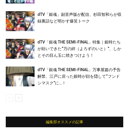
dTV「銀魂」副音声版が配信、杉田智和らが収
録裏話など明かす爆笑トーク
dTV「銀魂 THE SEMI-FINAL」特集｜銀時たち
が紡いできた“万の絆（よろずのいと）”、しか
とその目ん玉に焼きつけよう！
dTV「銀魂 THE SEMI-FINAL」万事屋篇の予告
解禁、江戸に戻った銀時が顔を隠して“フンド
シマスク”に…！
編集部オススメの記事