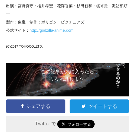
出演：宮野真守・櫻井孝宏・花澤香菜・杉田智和・梶裕貴・諏訪部順
一
製作：東宝 制作：ポリゴン・ピクチュアズ
公式サイト：
http://godzilla-anime.com
(C)2017 TOHOCO.,LTD.
この記事が気に入ったら
いいね ! しよう
シェアする
ツイートする
Twitter で