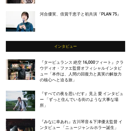
河合優実、倍賞千恵子と初共演『PLAN 75』
インタビュー
『タービュランス 絶空 16,000フィート』クラ
ウディオ・ファエ監督オフィシャルインタビ
ュー「本作は、人間の回復力と真実の解放力
の核心へと迫る旅」
『すべての夜を思いだす』見上 愛 インタビュ
ー 「ずっと住んでいる街のような大事な場
所」
『みなに幸あれ』古川琴音＆下津優太監督 イ
ンタビュー 「ニュージャンルホラー誕生」