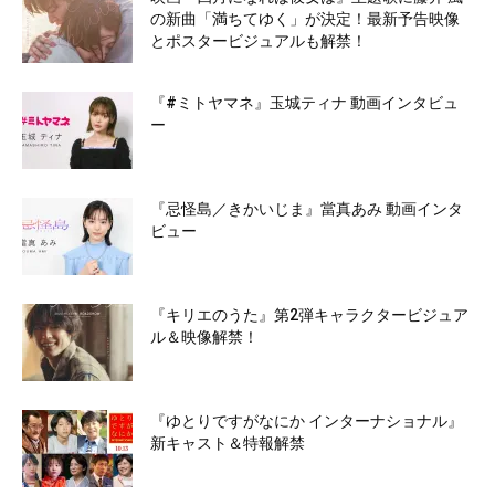
の新曲「満ちてゆく」が決定！最新予告映像
とポスタービジュアルも解禁！
『#ミトヤマネ』玉城ティナ 動画インタビュ
ー
『忌怪島／きかいじま』當真あみ 動画インタ
ビュー
『キリエのうた』第2弾キャラクタービジュア
ル＆映像解禁！
『ゆとりですがなにか インターナショナル』
新キャスト＆特報解禁