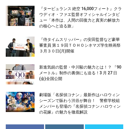
『タービュランス 絶空 16,000フィート』クラ
ウディオ・ファエ監督オフィシャルインタビ
ュー「本作は、人間の回復力と真実の解放力
の核心へと迫る旅」
『侍タイムスリッパー』の安田監督など豪華
審査員 第１９回ＴＯＨＯシネマズ学生映画祭
３月３０日(月)開催
新進気鋭の監督・中川駿の魅力とは！？ 『90
メートル』制作の裏側にも迫る！3 月 27 日
(金)全国公開
劇場版「名探偵コナン」最新作はハロウィン
シーズンで賑わう渋谷が舞台！ 警察学校組
メンバーも登場の『名探偵コナン ハロウィン
の花嫁』の魅力を徹底解説