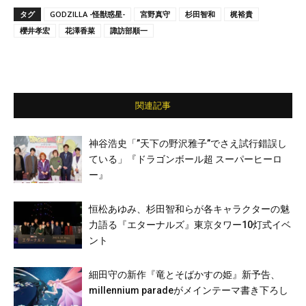
タグ
GODZILLA -怪獣惑星-
宮野真守
杉田智和
梶裕貴
櫻井孝宏
花澤香菜
諏訪部順一
関連記事
神谷浩史「”天下の野沢雅子”でさえ試行錯誤し
ている」『ドラゴンボール超 スーパーヒーロ
ー』
恒松あゆみ、杉田智和らが各キャラクターの魅
力語る『エターナルズ』東京タワー10灯式イベ
ント
細田守の新作『竜とそばかすの姫』新予告、
millennium paradeがメインテーマ書き下ろし