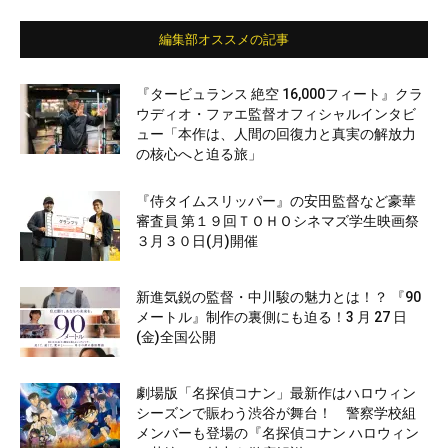
編集部オススメの記事
『タービュランス 絶空 16,000フィート』クラ
ウディオ・ファエ監督オフィシャルインタビ
ュー「本作は、人間の回復力と真実の解放力
の核心へと迫る旅」
『侍タイムスリッパー』の安田監督など豪華
審査員 第１９回ＴＯＨＯシネマズ学生映画祭
３月３０日(月)開催
新進気鋭の監督・中川駿の魅力とは！？ 『90
メートル』制作の裏側にも迫る！3 月 27 日
(金)全国公開
劇場版「名探偵コナン」最新作はハロウィン
シーズンで賑わう渋谷が舞台！ 警察学校組
メンバーも登場の『名探偵コナン ハロウィン