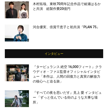
木村拓哉、東映70周年記念作品で綾瀬はるか
と共演 総製作費20億円
河合優実、倍賞千恵子と初共演『PLAN 75』
インタビュー
『タービュランス 絶空 16,000フィート』クラ
ウディオ・ファエ監督オフィシャルインタビ
ュー「本作は、人間の回復力と真実の解放力
の核心へと迫る旅」
『すべての夜を思いだす』見上 愛 インタビュ
ー 「ずっと住んでいる街のような大事な場
所」