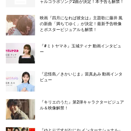
ャルコラボソング2曲が決定！本予告も解禁！
映画『四月になれば彼女は』主題歌に藤井 風
の新曲「満ちてゆく」が決定！最新予告映像
とポスタービジュアルも解禁！
『#ミトヤマネ』玉城ティナ 動画インタビュ
ー
『忌怪島／きかいじま』當真あみ 動画インタ
ビュー
『キリエのうた』第2弾キャラクタービジュア
ル＆映像解禁！
『ゆとりですがなにか インターナショナル』