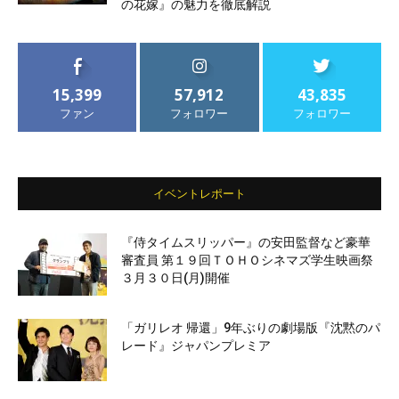
の花嫁』の魅力を徹底解説
15,399
57,912
43,835
ファン
フォロワー
フォロワー
イベントレポート
『侍タイムスリッパー』の安田監督など豪華
審査員 第１９回ＴＯＨＯシネマズ学生映画祭
３月３０日(月)開催
「ガリレオ 帰還」9年ぶりの劇場版『沈黙のパ
レード』ジャパンプレミア