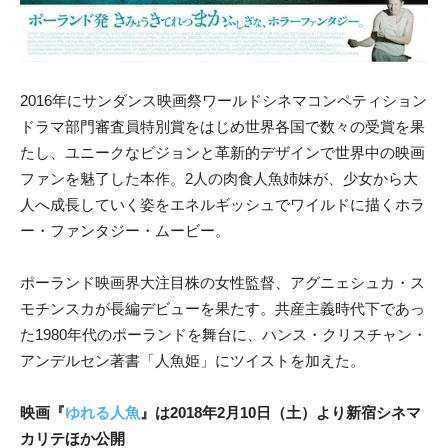
2016年にサンダンス映画祭ワールドシネマコンペティション
ドラマ部門審査員特別賞をはじめ世界各国で数々の受賞を果
たし、ユニークなビジョンと革新的デザインで世界中の映画
ファンを魅了した本作。2人の肉食人魚姉妹が、少女から大
人へ成長していく姿をエネルギッシュでワイルドに描くホラ
ー・ファンタジー・ムービー。
ポーランド映画界大注目株の女性監督、アグニェシュカ・ス
モチンスカが長編デビューを果たす。共産主義時代下であっ
た1980年代のポーランドを舞台に、ハンス・クリスチャン・
アンデルセン著書「人魚姫」にツイストを加えた。
映画『
ゆれる人魚
』は2018年2月10日（土）より新宿シネマ
カリテほか公開