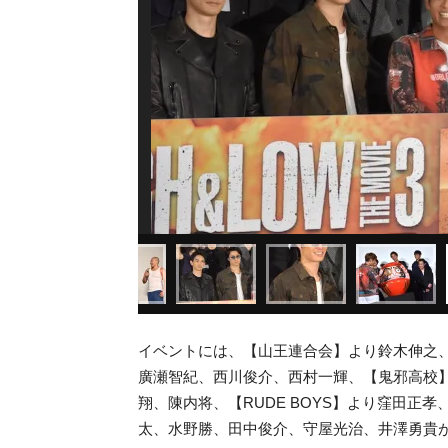
イベントには、【山王連合会】より鈴木伸之、町田
廣瀬智紀、西川俊介、西村一輝、【鬼邪高校
翔、陳内将、【RUDE BOYS】より窪田正
太、水野勝、田中俊介、守屋光治、井澤勇貴