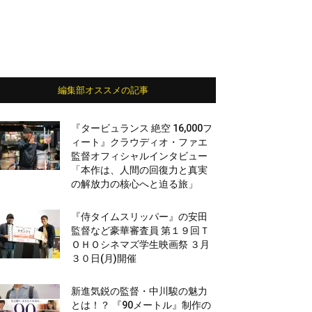
編集部オススメの記事
『タービュランス 絶空 16,000フ
ィート』クラウディオ・ファエ
監督オフィシャルインタビュー
「本作は、人間の回復力と真実
の解放力の核心へと迫る旅」
『侍タイムスリッパー』の安田
監督など豪華審査員 第１９回Ｔ
ＯＨＯシネマズ学生映画祭 ３月
３０日(月)開催
新進気鋭の監督・中川駿の魅力
とは！？ 『90メートル』制作の