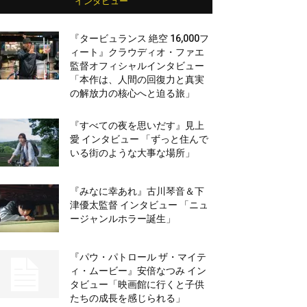
インタビュー
『タービュランス 絶空 16,000フ
ィート』クラウディオ・ファエ
監督オフィシャルインタビュー
「本作は、人間の回復力と真実
の解放力の核心へと迫る旅」
『すべての夜を思いだす』見上
愛 インタビュー 「ずっと住んで
いる街のような大事な場所」
『みなに幸あれ』古川琴音＆下
津優太監督 インタビュー 「ニュ
ージャンルホラー誕生」
『パウ・パトロール ザ・マイテ
ィ・ムービー』安倍なつみ イン
タビュー「映画館に行くと子供
たちの成長を感じられる」