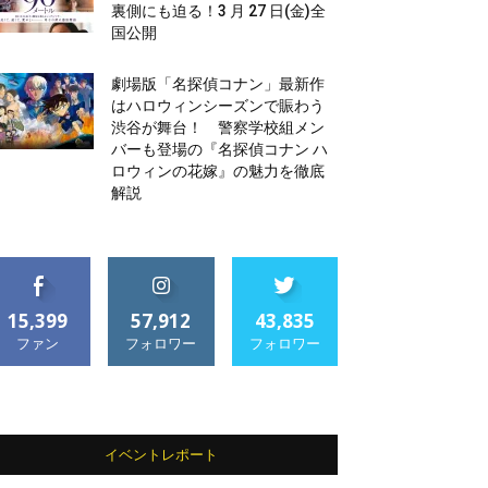
裏側にも迫る！3 月 27 日(金)全
国公開
劇場版「名探偵コナン」最新作
はハロウィンシーズンで賑わう
渋谷が舞台！ 警察学校組メン
バーも登場の『名探偵コナン ハ
ロウィンの花嫁』の魅力を徹底
解説
15,399
57,912
43,835
ファン
フォロワー
フォロワー
イベントレポート