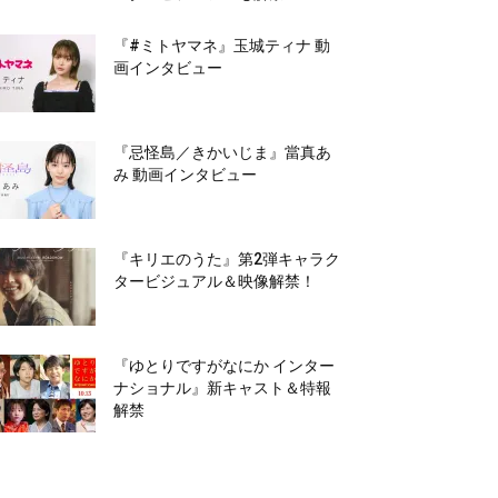
『#ミトヤマネ』玉城ティナ 動
画インタビュー
『忌怪島／きかいじま』當真あ
み 動画インタビュー
『キリエのうた』第2弾キャラク
タービジュアル＆映像解禁！
『ゆとりですがなにか インター
ナショナル』新キャスト＆特報
解禁