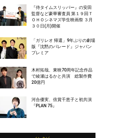
『侍タイムスリッパー』の安田
監督など豪華審査員 第１９回Ｔ
ＯＨＯシネマズ学生映画祭 ３月
３０日(月)開催
「ガリレオ 帰還」9年ぶりの劇場
版『沈黙のパレード』ジャパン
プレミア
木村拓哉、東映70周年記念作品
で綾瀬はるかと共演 総製作費
20億円
河合優実、倍賞千恵子と初共演
『PLAN 75』