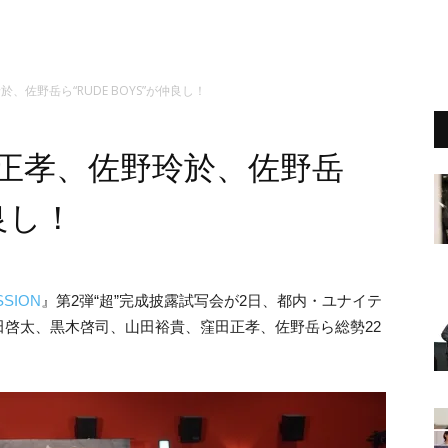
、佐野岳ら“RUDE BOYS”が仲良し！
窪田正孝、佐野玲於、佐野岳
仲良し！
SSION
』第2弾“超”完成披露試写会が2日、都内・ユナイテ
啓太、黒木啓司、山田裕貴、窪田正孝、佐野岳ら総勢22