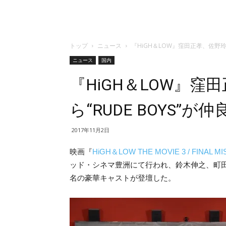
トップ
ニュース
『HiGH＆LOW』窪田正孝、佐野玲於
ニュース
国内
『HiGH＆LOW』
ら“RUDE BOYS”が
2017年11月2日
映画『
HiGH＆LOW THE MOVIE 3 / FINAL MI
ッド・シネマ豊洲にて行われ、鈴木伸之、町田
名の豪華キャストが登壇した。