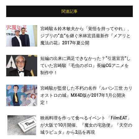
関連記事
宮崎駿＆鈴木敏夫から「覚悟を持ってやれ」、
ジブリの“血”を継ぐ米林宏昌最新作『メアリと
魔法の花』2017年夏公開
短編の出来に満足できなかった？“引退宣言”し
ていた宮崎駿『毛虫のボロ』長編CGアニメを
制作中！
宮崎駿が監督した不朽の名作『ルパン三世 カリ
オストロの城』MX4D版が2017年1月公開決
定！
映画料理を作って食べるイベント 「FilmEAT」
が大阪で10月開催、『魔女の宅急便』『天空の
城ラピュタ』から2品を再現