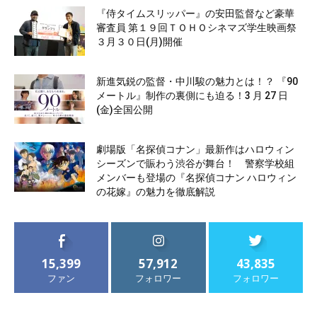
『侍タイムスリッパー』の安田監督など豪華
審査員 第１９回ＴＯＨＯシネマズ学生映画祭
３月３０日(月)開催
新進気鋭の監督・中川駿の魅力とは！？ 『90
メートル』制作の裏側にも迫る！3 月 27 日
(金)全国公開
劇場版「名探偵コナン」最新作はハロウィン
シーズンで賑わう渋谷が舞台！ 警察学校組
メンバーも登場の『名探偵コナン ハロウィン
の花嫁』の魅力を徹底解説
15,399
57,912
43,835
ファン
フォロワー
フォロワー