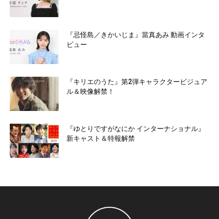
『忌怪島／きかいじま』當真あみ 動画インタ
ビュー
『キリエのうた』第2弾キャラクタービジュア
ル＆映像解禁！
『ゆとりですがなにか インターナショナル』
新キャスト＆特報解禁