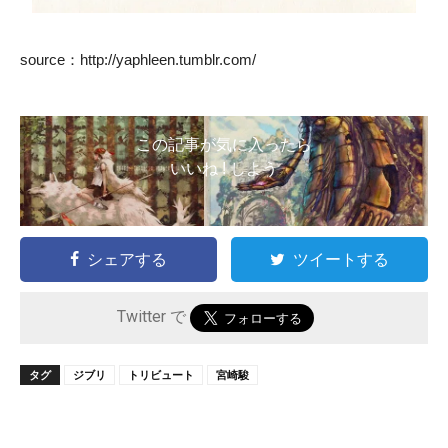
source：http://yaphleen.tumblr.com/
この記事が気に入ったら
いいね ! しよう
シェアする
ツイートする
Twitter で
タグ
ジブリ
トリビュート
宮崎駿