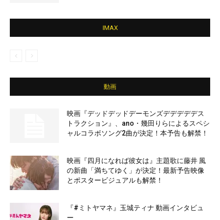
IMAX
動画
映画『デッドデッドデーモンズデデデデデス
トラクション』、ano・幾田りらによるスペシ
ャルコラボソング2曲が決定！本予告も解禁！
映画『四月になれば彼女は』主題歌に藤井 風
の新曲「満ちてゆく」が決定！最新予告映像
とポスタービジュアルも解禁！
『#ミトヤマネ』玉城ティナ 動画インタビュ
ー