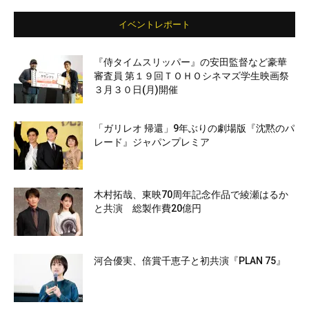
イベントレポート
『侍タイムスリッパー』の安田監督など豪華
審査員 第１９回ＴＯＨＯシネマズ学生映画祭
３月３０日(月)開催
「ガリレオ 帰還」9年ぶりの劇場版『沈黙のパ
レード』ジャパンプレミア
木村拓哉、東映70周年記念作品で綾瀬はるか
と共演 総製作費20億円
河合優実、倍賞千恵子と初共演『PLAN 75』