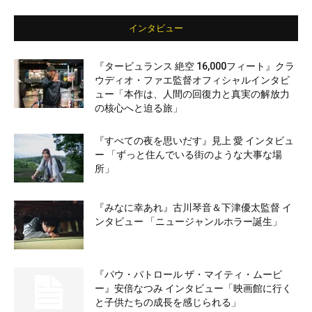
インタビュー
『タービュランス 絶空 16,000フィート』クラ
ウディオ・ファエ監督オフィシャルインタビ
ュー「本作は、人間の回復力と真実の解放力
の核心へと迫る旅」
『すべての夜を思いだす』見上 愛 インタビュ
ー 「ずっと住んでいる街のような大事な場
所」
『みなに幸あれ』古川琴音＆下津優太監督 イ
ンタビュー 「ニュージャンルホラー誕生」
『パウ・パトロール ザ・マイティ・ムービ
ー』安倍なつみ インタビュー「映画館に行く
と子供たちの成長を感じられる」