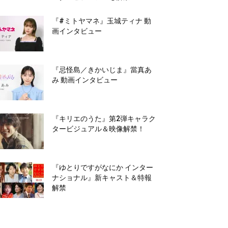
『#ミトヤマネ』玉城ティナ 動
画インタビュー
『忌怪島／きかいじま』當真あ
み 動画インタビュー
『キリエのうた』第2弾キャラク
タービジュアル＆映像解禁！
『ゆとりですがなにか インター
ナショナル』新キャスト＆特報
解禁