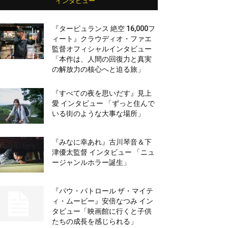
インタビュー
『タービュランス 絶空 16,000フ
ィート』クラウディオ・ファエ
監督オフィシャルインタビュー
「本作は、人間の回復力と真実
の解放力の核心へと迫る旅」
『すべての夜を思いだす』見上
愛 インタビュー 「ずっと住んで
いる街のような大事な場所」
『みなに幸あれ』古川琴音＆下
津優太監督 インタビュー 「ニュ
ージャンルホラー誕生」
『パウ・パトロール ザ・マイテ
ィ・ムービー』安倍なつみ イン
タビュー「映画館に行くと子供
たちの成長を感じられる」