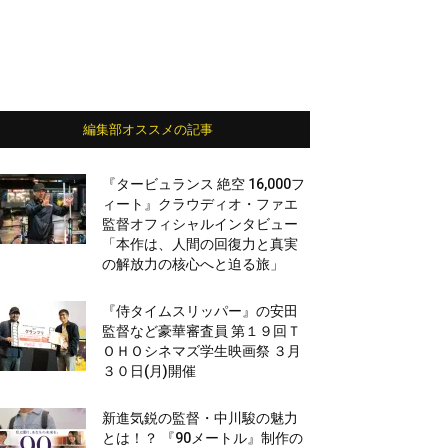
編集部オススメの記事
『タービュランス 絶空 16,000フ
ィート』クラウディオ・ファエ
監督オフィシャルインタビュー
「本作は、人間の回復力と真実
の解放力の核心へと迫る旅」
『侍タイムスリッパー』の安田
監督など豪華審査員 第１９回Ｔ
ＯＨＯシネマズ学生映画祭 ３月
３０日(月)開催
新進気鋭の監督・中川駿の魅力
とは！？ 『90メートル』制作の