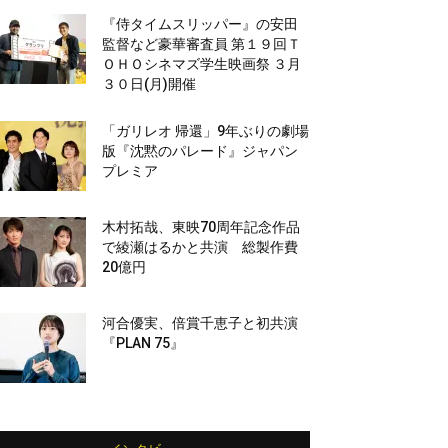
『侍タイムスリッパー』の安田
監督など豪華審査員 第１９回Ｔ
ＯＨＯシネマズ学生映画祭 ３月
３０日(月)開催
「ガリレオ 帰還」9年ぶりの劇場
版『沈黙のパレード』ジャパン
プレミア
木村拓哉、東映70周年記念作品
で綾瀬はるかと共演 総製作費
20億円
河合優実、倍賞千恵子と初共演
『PLAN 75』