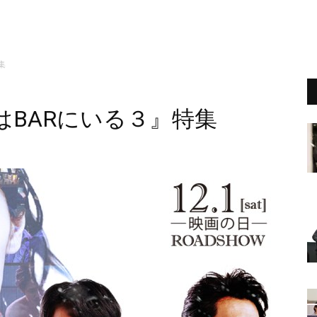
集
偵はBARにいる３』特集