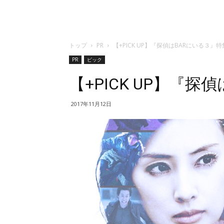
トップ
PR
【+PICK UP】『探偵はBARにいる３』特
PR
ピック
【+PICK UP】『探
2017年11月12日