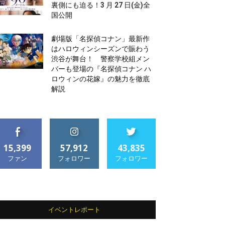
裏側にも迫る！3 月 27 日(金)全
国公開
劇場版「名探偵コナン」最新作
はハロウィンシーズンで賑わう
渋谷が舞台！ 警察学校組メン
バーも登場の『名探偵コナン ハ
ロウィンの花嫁』の魅力を徹底
解説
15,399
57,912
43,835
ファン
フォロワー
フォロワー
イベントレポート