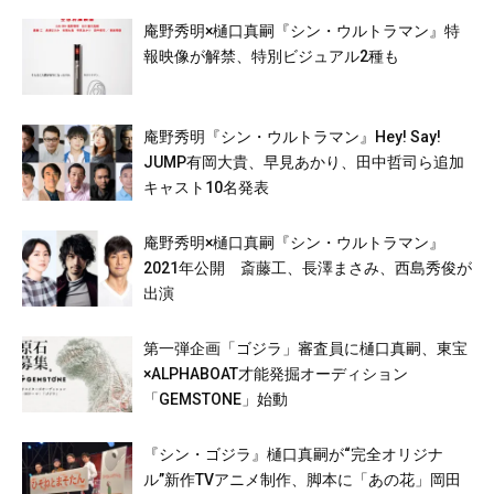
庵野秀明×樋口真嗣『シン・ウルトラマン』特
報映像が解禁、特別ビジュアル2種も
庵野秀明『シン・ウルトラマン』Hey! Say!
JUMP有岡大貴、早見あかり、田中哲司ら追加
キャスト10名発表
庵野秀明×樋口真嗣『シン・ウルトラマン』
2021年公開 斎藤工、長澤まさみ、西島秀俊が
出演
第一弾企画「ゴジラ」審査員に樋口真嗣、東宝
×ALPHABOAT才能発掘オーディション
「GEMSTONE」始動
『シン・ゴジラ』樋口真嗣が“完全オリジナ
ル”新作TVアニメ制作、脚本に「あの花」岡田