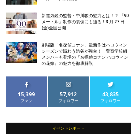
新進気鋭の監督・中川駿の魅力とは！？ 『90
メートル』制作の裏側にも迫る！3 月 27 日
(金)全国公開
劇場版「名探偵コナン」最新作はハロウィン
シーズンで賑わう渋谷が舞台！ 警察学校組
メンバーも登場の『名探偵コナン ハロウィン
の花嫁』の魅力を徹底解説
15,399
57,912
43,835
ファン
フォロワー
フォロワー
イベントレポート