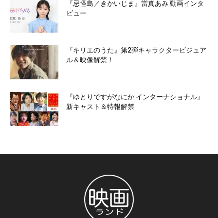
『忌怪島／きかいじま』當真あみ 動画インタ
ビュー
『キリエのうた』第2弾キャラクタービジュア
ル＆映像解禁！
『ゆとりですがなにか インターナショナル』
新キャスト＆特報解禁