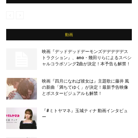
動画
映画『デッドデッドデーモンズデデデデデス
トラクション』、ano・幾田りらによるスペシ
ャルコラボソング2曲が決定！本予告も解禁！
映画『四月になれば彼女は』主題歌に藤井 風
の新曲「満ちてゆく」が決定！最新予告映像
とポスタービジュアルも解禁！
『#ミトヤマネ』玉城ティナ 動画インタビュ
ー