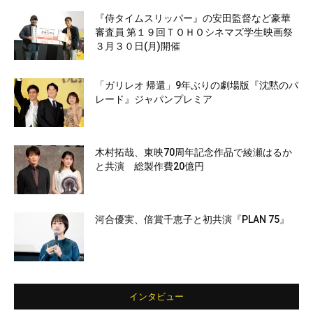
『侍タイムスリッパー』の安田監督など豪華
審査員 第１９回ＴＯＨＯシネマズ学生映画祭
３月３０日(月)開催
「ガリレオ 帰還」9年ぶりの劇場版『沈黙のパ
レード』ジャパンプレミア
木村拓哉、東映70周年記念作品で綾瀬はるか
と共演 総製作費20億円
河合優実、倍賞千恵子と初共演『PLAN 75』
インタビュー