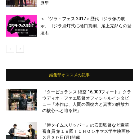
麿里
＜ゴジラ・フェス 2017＞歴代ゴジラ像の展
示、ゴジラ点灯式に樋口真嗣、尾上克郎らの登
壇も
編集部オススメの記事
『タービュランス 絶空 16,000フィート』クラ
ウディオ・ファエ監督オフィシャルインタビ
ュー「本作は、人間の回復力と真実の解放力
の核心へと迫る旅」
『侍タイムスリッパー』の安田監督など豪華
審査員 第１９回ＴＯＨＯシネマズ学生映画祭
３月３０日(月)開催