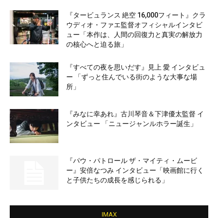
『タービュランス 絶空 16,000フィート』クラ
ウディオ・ファエ監督オフィシャルインタビ
ュー「本作は、人間の回復力と真実の解放力
の核心へと迫る旅」
『すべての夜を思いだす』見上 愛 インタビュ
ー 「ずっと住んでいる街のような大事な場
所」
『みなに幸あれ』古川琴音＆下津優太監督 イ
ンタビュー 「ニュージャンルホラー誕生」
『パウ・パトロール ザ・マイティ・ムービ
ー』安倍なつみ インタビュー「映画館に行く
と子供たちの成長を感じられる」
IMAX