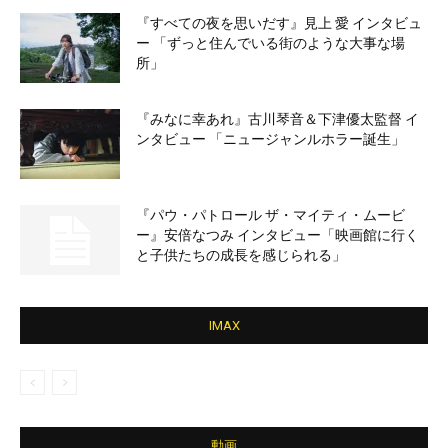
『すべての夜を思いだす』見上 愛 インタビュ
ー 「ずっと住んでいる街のような大事な場
所」
『みなに幸あれ』古川琴音＆下津優太監督 イ
ンタビュー 「ニュージャンルホラー誕生」
『パウ・パトロール ザ・マイティ・ムービ
ー』安倍なつみ インタビュー「映画館に行く
と子供たちの成長を感じられる」
IMAX
動画