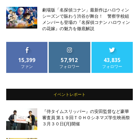
劇場版「名探偵コナン」最新作はハロウィン
シーズンで賑わう渋谷が舞台！ 警察学校組
メンバーも登場の『名探偵コナン ハロウィン
の花嫁』の魅力を徹底解説
15,399
57,912
43,835
ファン
フォロワー
フォロワー
イベントレポート
『侍タイムスリッパー』の安田監督など豪華
審査員 第１９回ＴＯＨＯシネマズ学生映画祭
３月３０日(月)開催