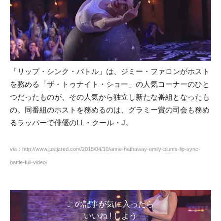
「リップ・シンク・バトル」は、ジミー・ファロンがホスト
を務める「ザ・トゥナイト・ショー」の人気コーナーのひと
つだったものが、その人気から独立し新たな番組となったも
の。同番組のホストを務めるのは、グラミー賞の司会も務め
るラッパーで俳優のLL・クール・J。
via：http://www.justjared.com/2015/04/10/anne-hathaway-emily-blunts-lip-sync-
battle-full-video/
この記事が気に入ったら
いいね ! しよう