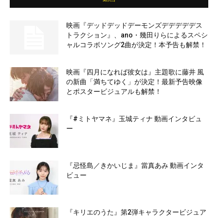
映画『デッドデッドデーモンズデデデデデス
トラクション』、ano・幾田りらによるスペシ
ャルコラボソング2曲が決定！本予告も解禁！
映画『四月になれば彼女は』主題歌に藤井 風
の新曲「満ちてゆく」が決定！最新予告映像
とポスタービジュアルも解禁！
『#ミトヤマネ』玉城ティナ 動画インタビュ
ー
『忌怪島／きかいじま』當真あみ 動画インタ
ビュー
『キリエのうた』第2弾キャラクタービジュア