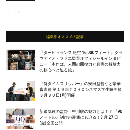
編集部オススメの記事
『タービュランス 絶空 16,000フィート』クラ
ウディオ・ファエ監督オフィシャルインタビ
ュー「本作は、人間の回復力と真実の解放力
の核心へと迫る旅」
『侍タイムスリッパー』の安田監督など豪華
審査員 第１９回ＴＯＨＯシネマズ学生映画祭
３月３０日(月)開催
新進気鋭の監督・中川駿の魅力とは！？ 『90
メートル』制作の裏側にも迫る！3 月 27 日
(金)全国公開