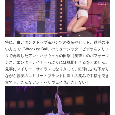
特に、白いタンクトップ＆パンツの衣装やセット、鉄球の使
い方まで「Wrecking Ball」のミュージック・ビデオをノリノ
リで再現したアン・ハサウェイの衝撃（笑撃）のパフォーマ
ンス、エンターテイナーっぷりには脱帽せざるをえません。
見事にマイリー・サイラスになりきって、鉄球にぶら下がり
ながら親友のエミリー・ブラントに満面の笑みで中指を突き
立てる、こんなアン・ハサウェイ見たことない！