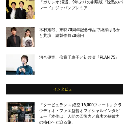
「ガリレオ 帰還」9年ぶりの劇場版『沈黙のパ
レード』ジャパンプレミア
木村拓哉、東映70周年記念作品で綾瀬はるか
と共演 総製作費20億円
河合優実、倍賞千恵子と初共演『PLAN 75』
インタビュー
『タービュランス 絶空 16,000フィート』クラ
ウディオ・ファエ監督オフィシャルインタビ
ュー「本作は、人間の回復力と真実の解放力
の核心へと迫る旅」