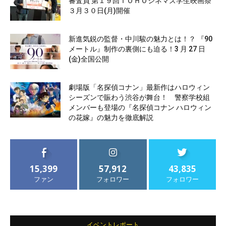
審査員 第１９回ＴＯＨＯシネマズ学生映画祭
３月３０日(月)開催
新進気鋭の監督・中川駿の魅力とは！？ 『90
メートル』制作の裏側にも迫る！3 月 27 日
(金)全国公開
劇場版「名探偵コナン」最新作はハロウィン
シーズンで賑わう渋谷が舞台！ 警察学校組
メンバーも登場の『名探偵コナン ハロウィン
の花嫁』の魅力を徹底解説
15,399
57,912
43,835
ファン
フォロワー
フォロワー
イベントレポート