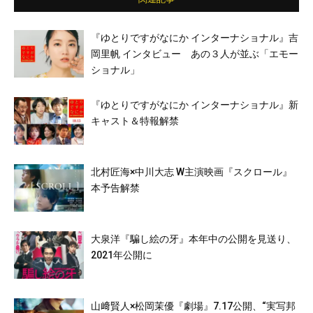
『ゆとりですがなにか インターナショナル』吉
岡里帆 インタビュー あの３人が並ぶ「エモー
ショナル」
『ゆとりですがなにか インターナショナル』新
キャスト＆特報解禁
北村匠海×中川大志 W主演映画『スクロール』
本予告解禁
大泉洋『騙し絵の牙』本年中の公開を見送り、
2021年公開に
山﨑賢人×松岡茉優『劇場』7.17公開、“実写邦