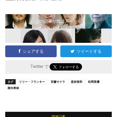
この記事が気に入ったら
いいね ! しよう
シェアする
ツイートする
Twitter で
タグ
リリー・フランキー
安藤サクラ
是枝裕和
松岡茉優
樹木希林
関連記事