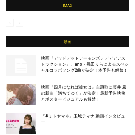
IMAX
動画
映画『デッドデッドデーモンズデデデデデス
トラクション』、ano・幾田りらによるスペシ
ャルコラボソング2曲が決定！本予告も解禁！
映画『四月になれば彼女は』主題歌に藤井 風
の新曲「満ちてゆく」が決定！最新予告映像
とポスタービジュアルも解禁！
『#ミトヤマネ』玉城ティナ 動画インタビュ
ー