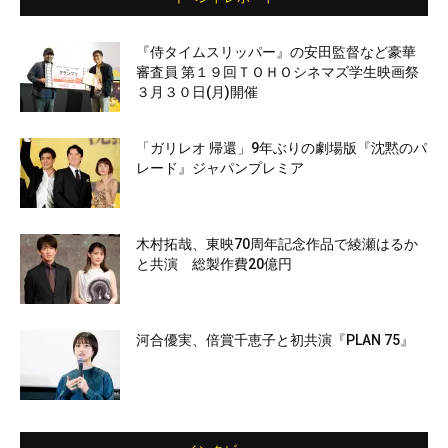
『侍タイムスリッパー』の安田監督など豪華
審査員 第１９回ＴＯＨＯシネマズ学生映画祭
３月３０日(月)開催
「ガリレオ 帰還」9年ぶりの劇場版『沈黙のパ
レード』ジャパンプレミア
木村拓哉、東映70周年記念作品で綾瀬はるか
と共演 総製作費20億円
河合優実、倍賞千恵子と初共演『PLAN 75』