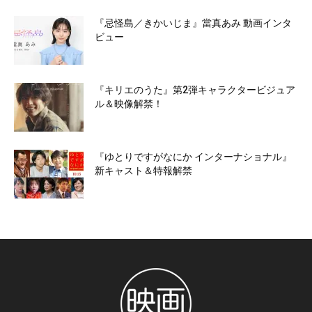
『忌怪島／きかいじま』當真あみ 動画インタ
ビュー
『キリエのうた』第2弾キャラクタービジュア
ル＆映像解禁！
『ゆとりですがなにか インターナショナル』
新キャスト＆特報解禁