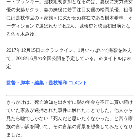
ー・フランキー。是枝組初参加となるのは、妻役に実力派女
優の安藤サクラ、妻の妹役に若手注目女優の松岡茉優。祖母
には是枝作品の＜家族＞に欠かせぬ存在である樹木希林。オ
ーディションで選ばれた子役2人、城桧吏と映画初出演とな
る佐々木みゆ。
2017年12月15日にクランクイン。1月いっぱいで撮影を終え
て、2018年6月の全国公開を予定している。※タイトルは未
定
監督・脚本・編集：是枝裕和 コメント
きっかけは、死亡通知を出さずに親の年金を不正に貰い続け
ていた家族が逮捕された事件に触れたことでした。他人から
見たら嘘でしかない「死んだと思いたくなかった」と言う家
族の言い訳を聞いて、その言葉の背景を想像してみたくなり
ました。