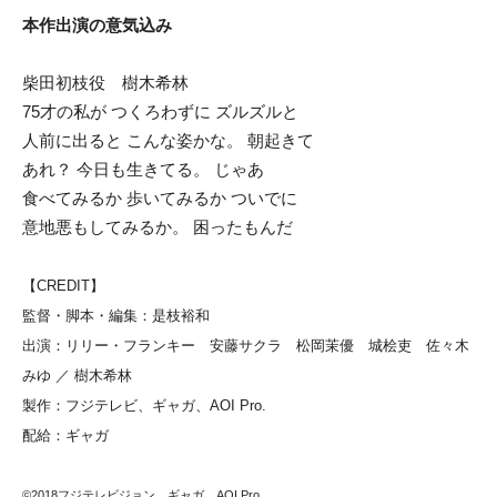
本作出演の意気込み
柴田初枝役 樹木希林
75才の私が つくろわずに ズルズルと
人前に出ると こんな姿かな。 朝起きて
あれ？ 今日も生きてる。 じゃあ
食べてみるか 歩いてみるか ついでに
意地悪もしてみるか。 困ったもんだ
【CREDIT】
監督・脚本・編集：是枝裕和
出演：リリー・フランキー 安藤サクラ 松岡茉優 城桧吏 佐々木
みゆ ／ 樹木希林
製作：フジテレビ、ギャガ、AOI Pro.
配給：ギャガ
©2018フジテレビジョン ギャガ AOI Pro.