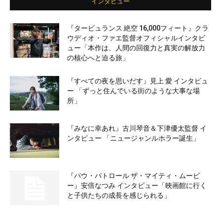
インタビュー
『タービュランス 絶空 16,000フィート』クラ
ウディオ・ファエ監督オフィシャルインタビ
ュー「本作は、人間の回復力と真実の解放力
の核心へと迫る旅」
『すべての夜を思いだす』見上 愛 インタビュ
ー 「ずっと住んでいる街のような大事な場
所」
『みなに幸あれ』古川琴音＆下津優太監督 イ
ンタビュー 「ニュージャンルホラー誕生」
『パウ・パトロール ザ・マイティ・ムービ
ー』安倍なつみ インタビュー「映画館に行く
と子供たちの成長を感じられる」