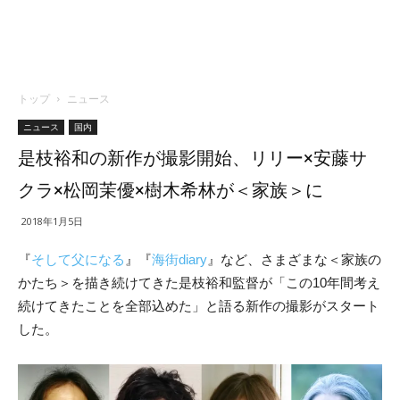
トップ
ニュース
ニュース
国内
是枝裕和の新作が撮影開始、リリー×安藤サ
クラ×松岡茉優×樹木希林が＜家族＞に
2018年1月5日
『
そして父になる
』『
海街diary
』など、さまざまな＜家族の
かたち＞を描き続けてきた是枝裕和監督が「この10年間考え
続けてきたことを全部込めた」と語る新作の撮影がスタート
した。