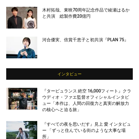
木村拓哉、東映70周年記念作品で綾瀬はるか
と共演 総製作費20億円
河合優実、倍賞千恵子と初共演『PLAN 75』
インタビュー
『タービュランス 絶空 16,000フィート』クラ
ウディオ・ファエ監督オフィシャルインタビ
ュー「本作は、人間の回復力と真実の解放力
の核心へと迫る旅」
『すべての夜を思いだす』見上 愛 インタビュ
ー 「ずっと住んでいる街のような大事な場
所」