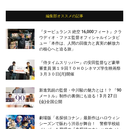
編集部オススメの記事
『タービュランス 絶空 16,000フィート』クラ
ウディオ・ファエ監督オフィシャルインタビ
ュー「本作は、人間の回復力と真実の解放力
の核心へと迫る旅」
『侍タイムスリッパー』の安田監督など豪華
審査員 第１９回ＴＯＨＯシネマズ学生映画祭
３月３０日(月)開催
新進気鋭の監督・中川駿の魅力とは！？ 『90
メートル』制作の裏側にも迫る！3 月 27 日
(金)全国公開
劇場版「名探偵コナン」最新作はハロウィン
シーズンで賑わう渋谷が舞台！ 警察学校組