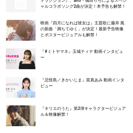
トラクション』、ano・幾田りらによるスペシ
ャルコラボソング2曲が決定！本予告も解禁！
映画『四月になれば彼女は』主題歌に藤井 風
の新曲「満ちてゆく」が決定！最新予告映像
とポスタービジュアルも解禁！
『#ミトヤマネ』玉城ティナ 動画インタビュ
ー
『忌怪島／きかいじま』當真あみ 動画インタ
ビュー
『キリエのうた』第2弾キャラクタービジュア
ル＆映像解禁！