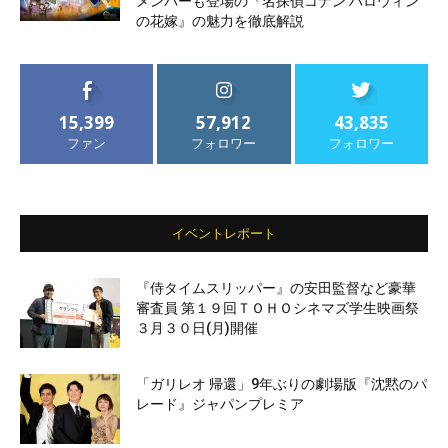
メンバーも登場の『名探偵コナン ハロウィン
の花嫁』の魅力を徹底解説
15,399
57,912
43,835
ファン
フォロワー
フォロワー
イベントレポート
『侍タイムスリッパー』の安田監督など豪華
審査員 第１９回ＴＯＨＯシネマズ学生映画祭
３月３０日(月)開催
「ガリレオ 帰還」9年ぶりの劇場版『沈黙のパ
レード』ジャパンプレミア