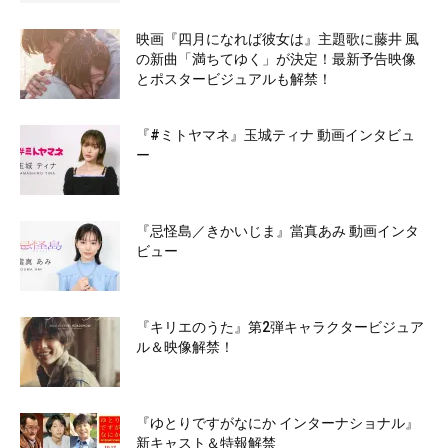
映画『四月になれば彼女は』主題歌に藤井 風
の新曲「満ちてゆく」が決定！最新予告映像
とポスタービジュアルも解禁！
『#ミトヤマネ』玉城ティナ 動画インタビュ
ー
『忌怪島／きかいじま』當真あみ 動画インタ
ビュー
『キリエのうた』第2弾キャラクタービジュア
ル＆映像解禁！
『ゆとりですがなにか インターナショナル』
新キャスト＆特報解禁