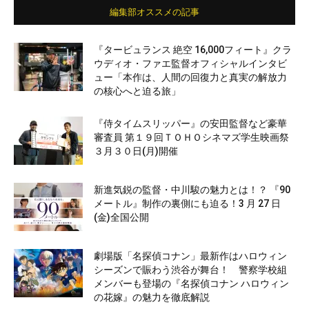
編集部オススメの記事
『タービュランス 絶空 16,000フィート』クラ
ウディオ・ファエ監督オフィシャルインタビ
ュー「本作は、人間の回復力と真実の解放力
の核心へと迫る旅」
『侍タイムスリッパー』の安田監督など豪華
審査員 第１９回ＴＯＨＯシネマズ学生映画祭
３月３０日(月)開催
新進気鋭の監督・中川駿の魅力とは！？ 『90
メートル』制作の裏側にも迫る！3 月 27 日
(金)全国公開
劇場版「名探偵コナン」最新作はハロウィン
シーズンで賑わう渋谷が舞台！ 警察学校組
メンバーも登場の『名探偵コナン ハロウィン
の花嫁』の魅力を徹底解説