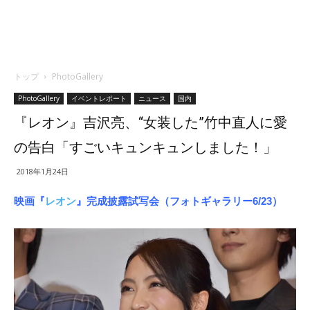
トップ
PhotoGallery
PhotoGallery
イベントレポート
ニュース
国内
『レオン』吉沢亮、“女装した”竹中直人に愛
の告白「すごいキュンキュンしました！」
2018年1月24日
映画『
レオン
』完成披露試写会（フォトギャラリー6/23）