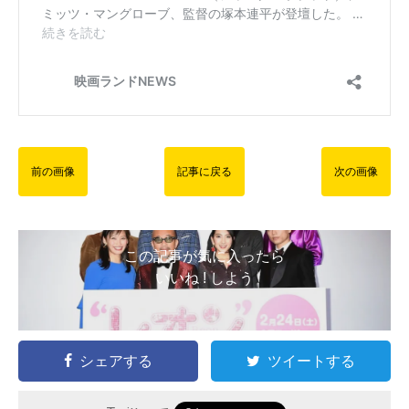
前の画像
記事に戻る
次の画像
この記事が気に入ったら
いいね ! しよう
シェアする
ツイートする