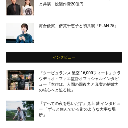
と共演 総製作費20億円
河合優実、倍賞千恵子と初共演『PLAN 75』
インタビュー
『タービュランス 絶空 16,000フィート』クラ
ウディオ・ファエ監督オフィシャルインタビ
ュー「本作は、人間の回復力と真実の解放力
の核心へと迫る旅」
『すべての夜を思いだす』見上 愛 インタビュ
ー 「ずっと住んでいる街のような大事な場
所」