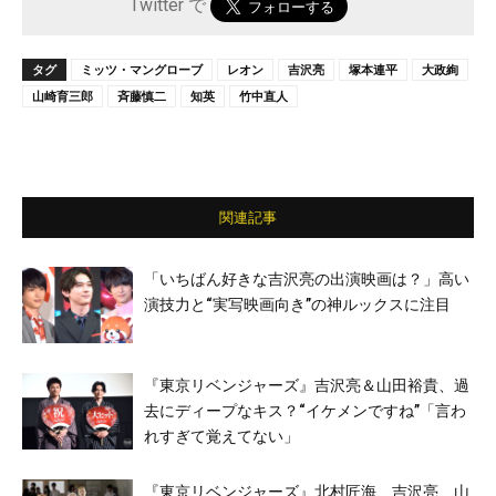
Twitter で
タグ
ミッツ・マングローブ
レオン
吉沢亮
塚本連平
大政絢
山崎育三郎
斉藤慎二
知英
竹中直人
関連記事
「いちばん好きな吉沢亮の出演映画は？」高い
演技力と“実写映画向き”の神ルックスに注目
『東京リベンジャーズ』吉沢亮＆山田裕貴、過
去にディープなキス？“イケメンですね”「言わ
れすぎて覚えてない」
『東京リベンジャーズ』北村匠海、吉沢亮、山