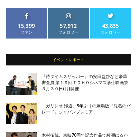
15,399
57,912
43,835
ファン
フォロワー
フォロワー
イベントレポート
『侍タイムスリッパー』の安田監督など豪華
審査員 第１９回ＴＯＨＯシネマズ学生映画祭
３月３０日(月)開催
「ガリレオ 帰還」9年ぶりの劇場版『沈黙のパ
レード』ジャパンプレミア
木村拓哉、東映70周年記念作品で綾瀬はるか