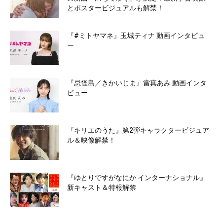
とポスタービジュアルも解禁！
『#ミトヤマネ』玉城ティナ 動画インタビュ
ー
『忌怪島／きかいじま』當真あみ 動画インタ
ビュー
『キリエのうた』第2弾キャラクタービジュア
ル＆映像解禁！
『ゆとりですがなにか インターナショナル』
新キャスト＆特報解禁