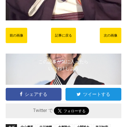
前の画像
記事に戻る
次の画像
この記事が気に入ったら
いいね ! しよう
シェアする
ツイートする
Twitter で
タグ
中山優馬
古川雄輝
大東駿介
小関裕太
市川知宏