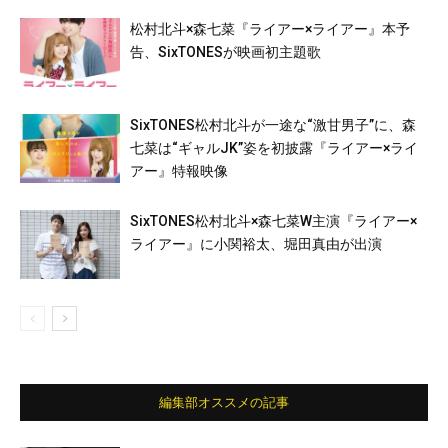
松村北斗×森七菜『ライアー×ライアー』本予
告、SixTONESが映画初主題歌
SixTONES松村北斗が一途な“激甘男子”に、森
七菜は“ギャルJK”姿を初披露『ライアー×ライ
アー』特報映像
SixTONES松村北斗×森七菜W主演『ライアー×
ライアー』に小関裕太、堀田真由が出演
編集部オススメの記事