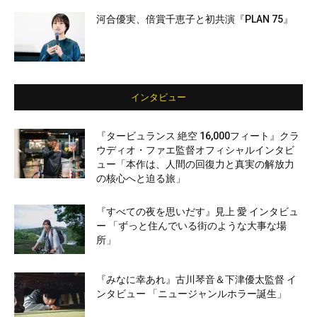
河合優実、倍賞千恵子と初共演『PLAN 75』
インタビュー
『タービュランス 絶空 16,000フィート』クラ
ウディオ・ファエ監督オフィシャルインタビ
ュー「本作は、人間の回復力と真実の解放力
の核心へと迫る旅」
『すべての夜を思いだす』見上 愛 インタビュ
ー 「ずっと住んでいる街のような大事な場
所」
『みなに幸あれ』古川琴音＆下津優太監督 イ
ンタビュー 「ニュージャンルホラー誕生」