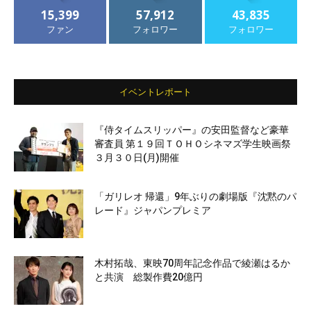
15,399
57,912
43,835
ファン
フォロワー
フォロワー
イベントレポート
『侍タイムスリッパー』の安田監督など豪華
審査員 第１９回ＴＯＨＯシネマズ学生映画祭
３月３０日(月)開催
「ガリレオ 帰還」9年ぶりの劇場版『沈黙のパ
レード』ジャパンプレミア
木村拓哉、東映70周年記念作品で綾瀬はるか
と共演 総製作費20億円