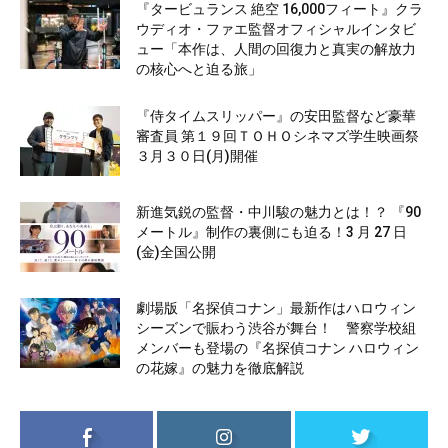
『タービュランス 絶空 16,000フィート』クラ
ウディオ・ファエ監督オフィシャルインタビ
ュー「本作は、人間の回復力と真実の解放力
の核心へと迫る旅」
『侍タイムスリッパー』の安田監督など豪華
審査員 第１９回ＴＯＨＯシネマズ学生映画祭
３月３０日(月)開催
新進気鋭の監督・中川駿の魅力とは！？ 『90
メートル』制作の裏側にも迫る！3 月 27 日
(金)全国公開
劇場版「名探偵コナン」最新作はハロウィン
シーズンで賑わう渋谷が舞台！ 警察学校組
メンバーも登場の『名探偵コナン ハロウィン
の花嫁』の魅力を徹底解説