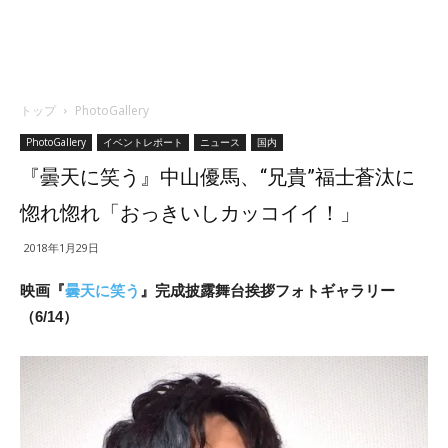
トップ
PhotoGallery
PhotoGallery
イベントレポート
ニュース
国内
『曇天に笑う』中山優馬、“兄貴”福士蒼汰に
惚れ惚れ「おっきいしカッコイイ！」
2018年1月29日
映画『
曇天に笑う
』完成披露舞台挨拶フォトギャラリー
（6/14）