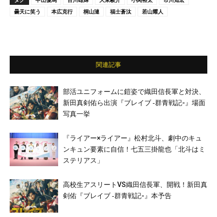
曇天に笑う
本広克行
桐山漣
福士蒼汰
若山耀人
関連記事
部活ユニフォームに鎧姿で織田信長軍と対決、
新田真剣佑ら出演『ブレイブ ‐群青戦記-』場面
写真一挙
『ライアー×ライアー』松村北斗、劇中のキュ
ンキュン要素に自信！七五三掛龍也「北斗はミ
ステリアス」
高校生アスリートVS織田信長軍、開戦！新田真
剣佑『ブレイブ ‐群青戦記-』本予告