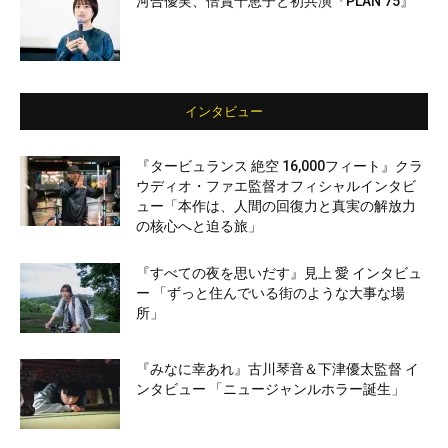
河合優実、倍賞千恵子と初共演『PLAN 75』
インタビュー
『タービュランス 絶空 16,000フィート』クラ
ウディオ・ファエ監督オフィシャルインタビ
ュー「本作は、人間の回復力と真実の解放力
の核心へと迫る旅」
『すべての夜を思いだす』見上 愛 インタビュ
ー 「ずっと住んでいる街のような大事な場
所」
『みなに幸あれ』古川琴音＆下津優太監督 イ
ンタビュー 「ニュージャンルホラー誕生」