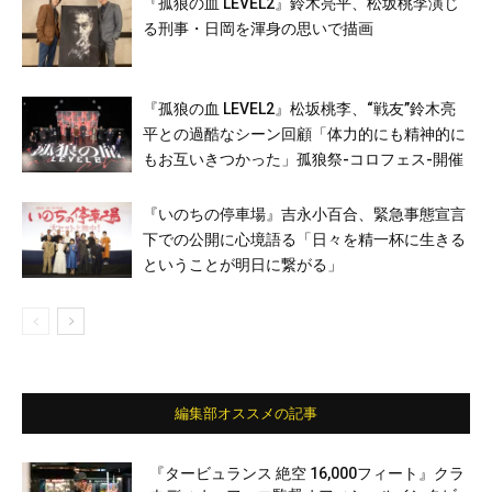
『孤狼の血 LEVEL2』鈴木亮平、松坂桃李演じ
る刑事・日岡を渾身の思いで描画
『孤狼の血 LEVEL2』松坂桃李、“戦友”鈴木亮
平との過酷なシーン回顧「体力的にも精神的に
もお互いきつかった」孤狼祭-コロフェス-開催
『いのちの停車場』吉永小百合、緊急事態宣言
下での公開に心境語る「日々を精一杯に生きる
ということが明日に繋がる」
編集部オススメの記事
『タービュランス 絶空 16,000フィート』クラ