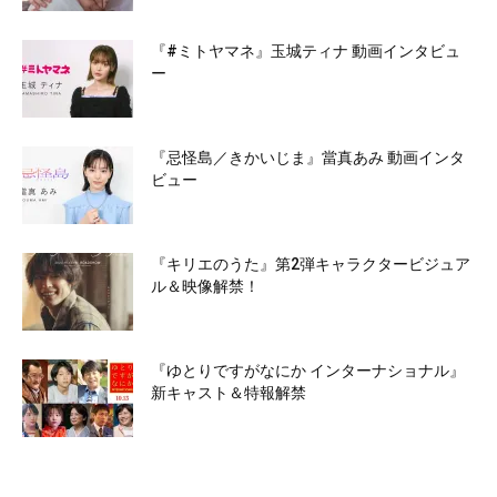
『#ミトヤマネ』玉城ティナ 動画インタビュ
ー
『忌怪島／きかいじま』當真あみ 動画インタ
ビュー
『キリエのうた』第2弾キャラクタービジュア
ル＆映像解禁！
『ゆとりですがなにか インターナショナル』
新キャスト＆特報解禁