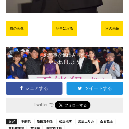
前の画像
記事に戻る
次の画像
この記事が気に入ったら
いいね ! しよう
シェアする
ツイートする
Twitter で
タグ
不能犯
新田真剣佑
松坂桃李
沢尻エリカ
白石晃士
真野恵里菜
芦名星
間宮祥太朗