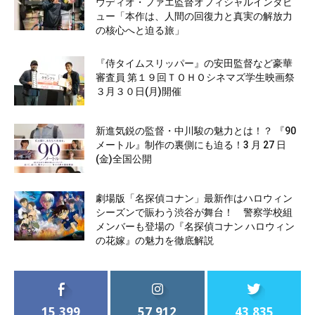
ウディオ・ファエ監督オフィシャルインタビ
ュー「本作は、人間の回復力と真実の解放力
の核心へと迫る旅」
『侍タイムスリッパー』の安田監督など豪華
審査員 第１９回ＴＯＨＯシネマズ学生映画祭
３月３０日(月)開催
新進気鋭の監督・中川駿の魅力とは！？ 『90
メートル』制作の裏側にも迫る！3 月 27 日
(金)全国公開
劇場版「名探偵コナン」最新作はハロウィン
シーズンで賑わう渋谷が舞台！ 警察学校組
メンバーも登場の『名探偵コナン ハロウィン
の花嫁』の魅力を徹底解説
15,399
57,912
43,835