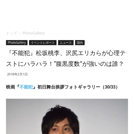
トップ
PhotoGallery
PhotoGallery
イベントレポート
ニュース
国内
『不能犯』松坂桃李、沢尻エリカらが心理テ
ストにハラハラ！“腹黒度数”が強いのは誰？
2018年2月1日
映画『
不能犯
』初日舞台挨拶フォトギャラリー（30/33）