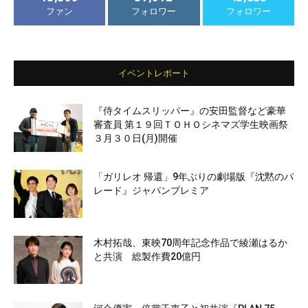
ファン
フォロワー
フォロワー
イベントレポート
『侍タイムスリッパー』の安田監督など豪華
審査員 第１９回ＴＯＨＯシネマズ学生映画祭
３月３０日(月)開催
「ガリレオ 帰還」9年ぶりの劇場版『沈黙のパ
レード』ジャパンプレミア
木村拓哉、東映70周年記念作品で綾瀬はるか
と共演 総製作費20億円