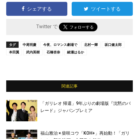
シェアする
ツイートする
Twitter で
タグ
中尾明慶
今夜、ロマンス劇場で
北村一輝
坂口健太郎
本田翼
武内英樹
石橋杏奈
綾瀬はるか
関連記事
「ガリレオ 帰還」9年ぶりの劇場版『沈黙のパ
レード』ジャパンプレミア
福山雅治 × 柴咲コウ「KOH+」再始動！「ガリ