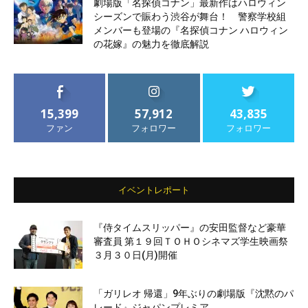
劇場版「名探偵コナン」最新作はハロウィン
シーズンで賑わう渋谷が舞台！ 警察学校組
メンバーも登場の『名探偵コナン ハロウィン
の花嫁』の魅力を徹底解説
15,399
57,912
43,835
ファン
フォロワー
フォロワー
イベントレポート
『侍タイムスリッパー』の安田監督など豪華
審査員 第１９回ＴＯＨＯシネマズ学生映画祭
３月３０日(月)開催
「ガリレオ 帰還」9年ぶりの劇場版『沈黙のパ
レード』ジャパンプレミア