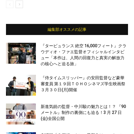
編集部オススメの記事
『タービュランス 絶空 16,000フィート』クラ
ウディオ・ファエ監督オフィシャルインタビ
ュー「本作は、人間の回復力と真実の解放力
の核心へと迫る旅」
『侍タイムスリッパー』の安田監督など豪華
審査員 第１９回ＴＯＨＯシネマズ学生映画祭
３月３０日(月)開催
新進気鋭の監督・中川駿の魅力とは！？ 『90
メートル』制作の裏側にも迫る！3 月 27 日
(金)全国公開