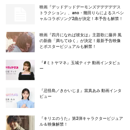
映画『デッドデッドデーモンズデデデデデス
トラクション』、ano・幾田りらによるスペシ
ャルコラボソング2曲が決定！本予告も解禁！
映画『四月になれば彼女は』主題歌に藤井 風
の新曲「満ちてゆく」が決定！最新予告映像
とポスタービジュアルも解禁！
『#ミトヤマネ』玉城ティナ 動画インタビュ
ー
『忌怪島／きかいじま』當真あみ 動画インタ
ビュー
『キリエのうた』第2弾キャラクタービジュア
ル＆映像解禁！