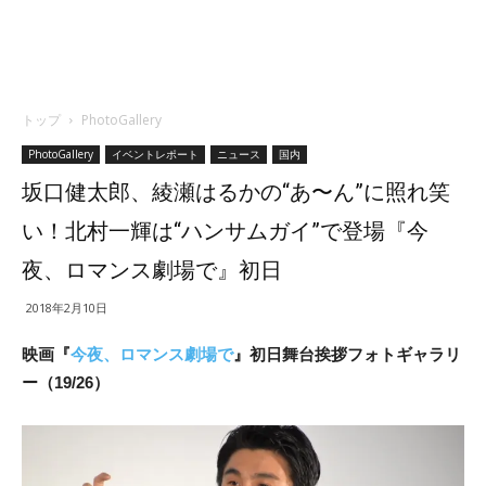
トップ
PhotoGallery
PhotoGallery
イベントレポート
ニュース
国内
坂口健太郎、綾瀬はるかの“あ〜ん”に照れ笑
い！北村一輝は“ハンサムガイ”で登場『今
夜、ロマンス劇場で』初日
2018年2月10日
映画『
今夜、ロマンス劇場で
』初日舞台挨拶フォトギャラリ
ー（19/26）