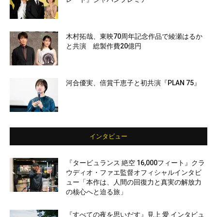
木村拓哉、東映70周年記念作品で綾瀬はるか
と共演 総製作費20億円
河合優実、倍賞千恵子と初共演『PLAN 75』
インタビュー
『タービュランス 絶空 16,000フィート』クラ
ウディオ・ファエ監督オフィシャルインタビ
ュー「本作は、人間の回復力と真実の解放力
の核心へと迫る旅」
『すべての夜を思いだす』見上 愛 インタビュ