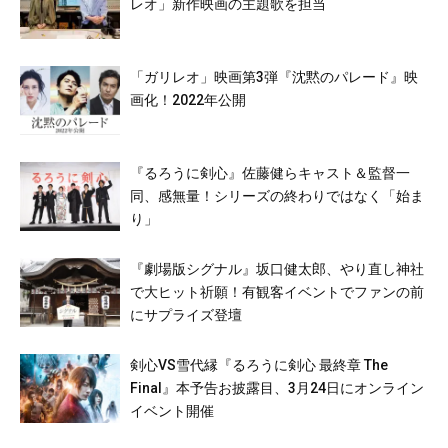
レオ」新作映画の主題歌を担当
「ガリレオ」映画第3弾『沈黙のパレード』映
画化！2022年公開
『るろうに剣心』佐藤健らキャスト＆監督一
同、感無量！シリーズの終わりではなく「始ま
り」
『劇場版シグナル』坂口健太郎、やり直し神社
で大ヒット祈願！有観客イベントでファンの前
にサプライズ登壇
剣心VS雪代縁『るろうに剣心 最終章 The
Final』本予告お披露目、3月24日にオンライン
イベント開催