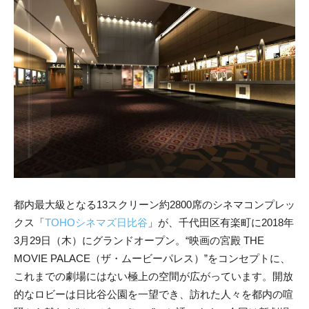
都内最大級となる13スクリーン約2800席のシネマコンプレッ
クス「
TOHOシネマズ日比谷
」が、千代田区有楽町に2018年
3月29日（木）にグランドオープン。“映画の宮殿 THE
MOVIE PALACE（ザ・ムービーパレス）”をコンセプトに、
これまでの劇場にはない極上の空間が広がっています。開放
的なロビーは日比谷公園を一望でき、訪れた人々を都内の喧