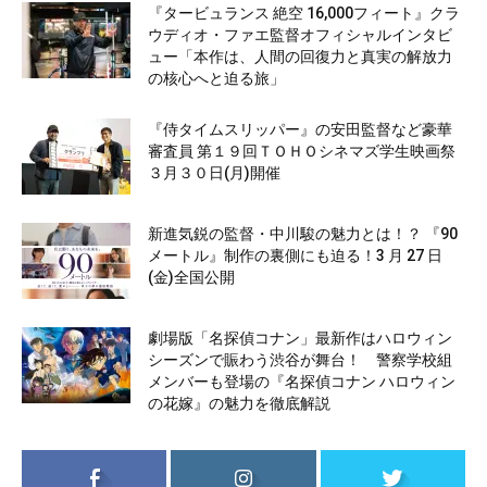
『タービュランス 絶空 16,000フィート』クラ
ウディオ・ファエ監督オフィシャルインタビ
ュー「本作は、人間の回復力と真実の解放力
の核心へと迫る旅」
『侍タイムスリッパー』の安田監督など豪華
審査員 第１９回ＴＯＨＯシネマズ学生映画祭
３月３０日(月)開催
新進気鋭の監督・中川駿の魅力とは！？ 『90
メートル』制作の裏側にも迫る！3 月 27 日
(金)全国公開
劇場版「名探偵コナン」最新作はハロウィン
シーズンで賑わう渋谷が舞台！ 警察学校組
メンバーも登場の『名探偵コナン ハロウィン
の花嫁』の魅力を徹底解説