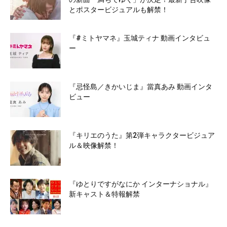
とポスタービジュアルも解禁！
『#ミトヤマネ』玉城ティナ 動画インタビュ
ー
『忌怪島／きかいじま』當真あみ 動画インタ
ビュー
『キリエのうた』第2弾キャラクタービジュア
ル＆映像解禁！
『ゆとりですがなにか インターナショナル』
新キャスト＆特報解禁