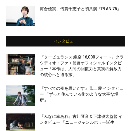
河合優実、倍賞千恵子と初共演『PLAN 75』
インタビュー
『タービュランス 絶空 16,000フィート』クラ
ウディオ・ファエ監督オフィシャルインタビ
ュー「本作は、人間の回復力と真実の解放力
の核心へと迫る旅」
『すべての夜を思いだす』見上 愛 インタビュ
ー 「ずっと住んでいる街のような大事な場
所」
『みなに幸あれ』古川琴音＆下津優太監督 イ
ンタビュー 「ニュージャンルホラー誕生」