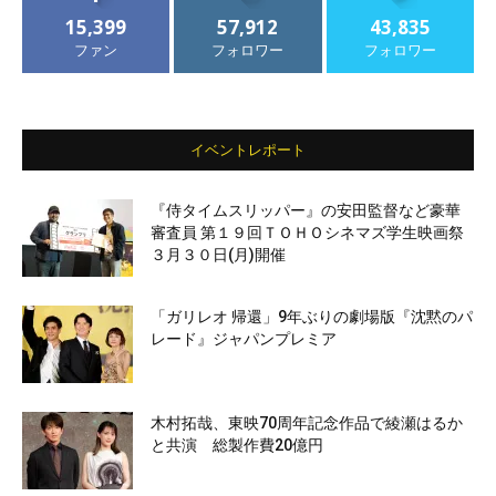
15,399
57,912
43,835
ファン
フォロワー
フォロワー
イベントレポート
『侍タイムスリッパー』の安田監督など豪華
審査員 第１９回ＴＯＨＯシネマズ学生映画祭
３月３０日(月)開催
「ガリレオ 帰還」9年ぶりの劇場版『沈黙のパ
レード』ジャパンプレミア
木村拓哉、東映70周年記念作品で綾瀬はるか
と共演 総製作費20億円