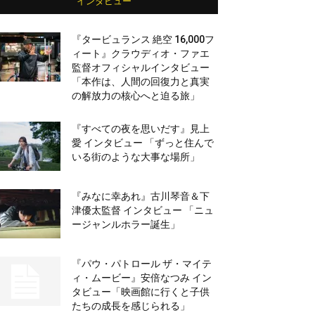
インタビュー
『タービュランス 絶空 16,000フ
ィート』クラウディオ・ファエ
監督オフィシャルインタビュー
「本作は、人間の回復力と真実
の解放力の核心へと迫る旅」
『すべての夜を思いだす』見上
愛 インタビュー 「ずっと住んで
いる街のような大事な場所」
『みなに幸あれ』古川琴音＆下
津優太監督 インタビュー 「ニュ
ージャンルホラー誕生」
『パウ・パトロール ザ・マイテ
ィ・ムービー』安倍なつみ イン
タビュー「映画館に行くと子供
たちの成長を感じられる」