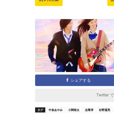
シェアする
Twitter 
タグ
中条あやみ
小関裕太
志尊淳
杉野遥亮