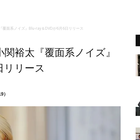
覆面系ノイズ』Blu-ray＆DVDが6月6日リリース
小関裕太『覆面系ノイズ』
月6日リリース
19）