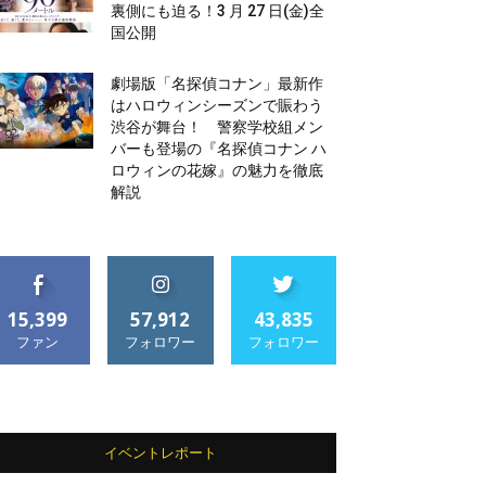
裏側にも迫る！3 月 27 日(金)全
国公開
劇場版「名探偵コナン」最新作
はハロウィンシーズンで賑わう
渋谷が舞台！ 警察学校組メン
バーも登場の『名探偵コナン ハ
ロウィンの花嫁』の魅力を徹底
解説
15,399
57,912
43,835
ファン
フォロワー
フォロワー
イベントレポート