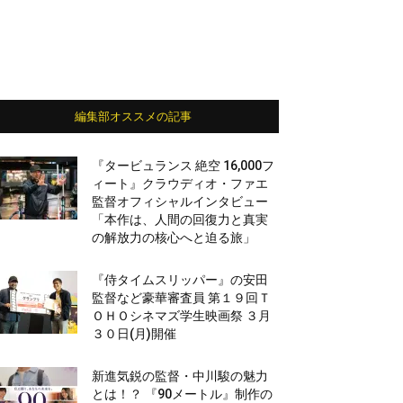
編集部オススメの記事
『タービュランス 絶空 16,000フ
ィート』クラウディオ・ファエ
監督オフィシャルインタビュー
「本作は、人間の回復力と真実
の解放力の核心へと迫る旅」
『侍タイムスリッパー』の安田
監督など豪華審査員 第１９回Ｔ
ＯＨＯシネマズ学生映画祭 ３月
３０日(月)開催
新進気鋭の監督・中川駿の魅力
とは！？ 『90メートル』制作の