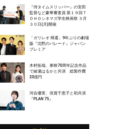
『侍タイムスリッパー』の安田
監督など豪華審査員 第１９回Ｔ
ＯＨＯシネマズ学生映画祭 ３月
３０日(月)開催
「ガリレオ 帰還」9年ぶりの劇場
版『沈黙のパレード』ジャパン
プレミア
木村拓哉、東映70周年記念作品
で綾瀬はるかと共演 総製作費
20億円
河合優実、倍賞千恵子と初共演
『PLAN 75』