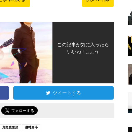
この記事が気に入ったら
いいね ! しよう
ツイートする
で
真野恵里菜
磯村勇斗