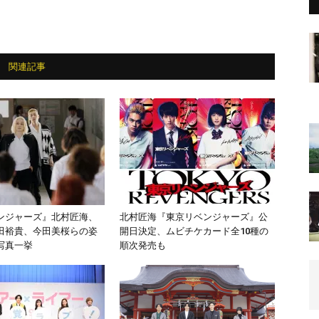
関連記事
ンジャーズ』北村匠海、
北村匠海『東京リベンジャーズ』公
田裕貴、今田美桜らの姿
開日決定、ムビチケカード全10種の
写真一挙
順次発売も