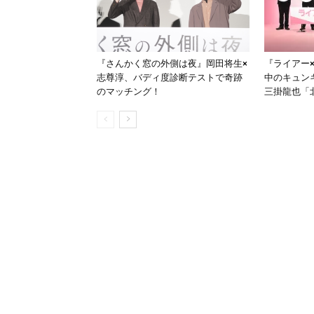
『さんかく窓の外側は夜』岡田将生×
『ライアー
志尊淳、バディ度診断テストで奇跡
中のキュン
のマッチング！
三掛龍也「