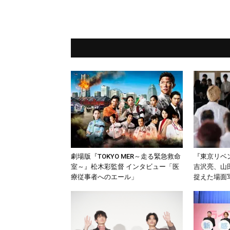
劇場版『TOKYO MER～走る緊急救命
『東京リベ
室～』松木彩監督 インタビュー「医
吉沢亮、山
療従事者へのエール」
捉えた場面