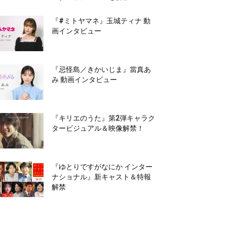
『#ミトヤマネ』玉城ティナ 動
画インタビュー
『忌怪島／きかいじま』當真あ
み 動画インタビュー
『キリエのうた』第2弾キャラク
タービジュアル＆映像解禁！
『ゆとりですがなにか インター
ナショナル』新キャスト＆特報
解禁