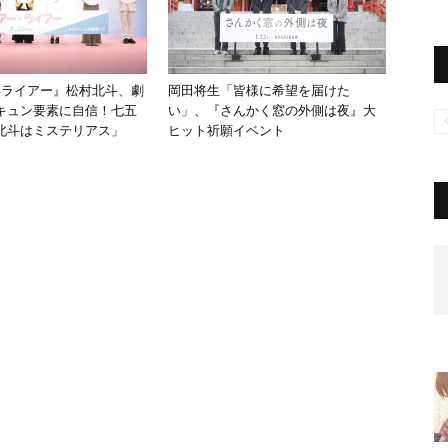
×ライアー』松村北斗、劇
岡田将生「皆様に希望を届けた
キュン要素に自信！七五
い」、『さんかく窓の外側は夜』大
北斗はミステリアス」
ヒット祈願イベント