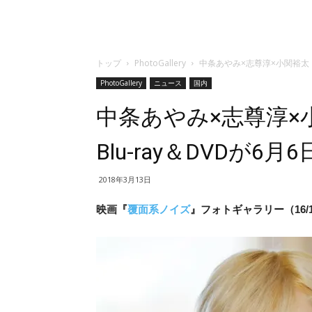
トップ
PhotoGallery
中条あやみ×志尊淳×小関裕太『
PhotoGallery
ニュース
国内
中条あやみ×志尊淳×
Blu-ray＆DVDが6
2018年3月13日
映画『
覆面系ノイズ
』フォトギャラリー（16/